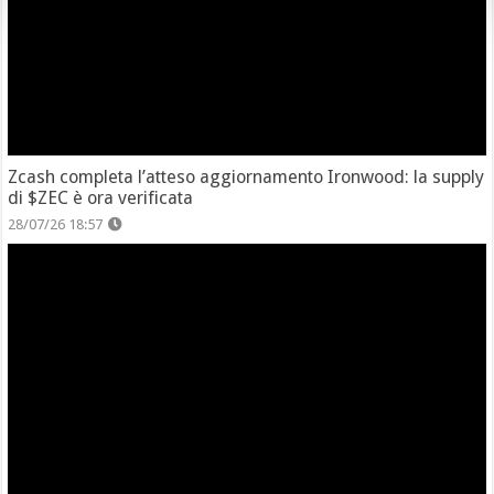
Zcash completa l’atteso aggiornamento Ironwood: la supply
di $ZEC è ora verificata
28/07/26 18:57