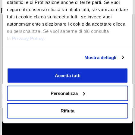
statistici e di Profilazione anche di terze parti. Se vuoi
Potrebbe interessarti anche
negare il consenso clicca su rifiuta tutti, se vuoi accettare
tutti i cookie clicca su accetta tutti, se invece vuoi
autonomamente selezionare i cookie da accettare clicca
su personalizza. Se vuoi saperne di più consulta
la
Privacy Policy
.
Mostra dettagli
Accetta tutti
Il “nuovo Warren Buffett” crolla insieme all’AI. Da marzo
Personalizza
però è ancora leader
28/07/26 20:17
Rifiuta