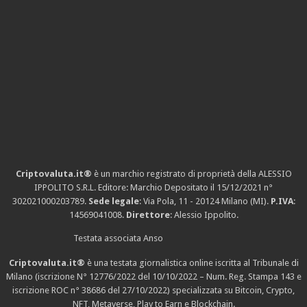
Criptovaluta.it®
è un marchio registrato di proprietà della ALESSIO
IPPOLITO S.R.L. Editore: Marchio Depositato il 15/12/2021
n°
302021000203789
.
Sede legale
: Via Pola, 11 - 20124 Milano (MI).
P.IVA
:
14569041008.
Direttore
: Alessio Ippolito.
Testata associata Anso
Criptovaluta.it®
è una testata giornalistica online iscritta al Tribunale di
Milano (iscrizione N° 12776/2022 del 10/10/2022 – Num. Reg. Stampa 143 e
iscrizione
ROC n° 38686
del 27/10/2022) specializzata su Bitcoin, Crypto,
NFT, Metaverse, Play to Earn e Blockchain.