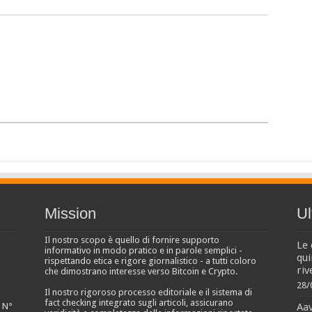
Mission
Ul
Il nostro scopo è quello di fornire supporto
Le 
informativo in modo pratico e in parole semplici -
qui
rispettando etica e rigore giornalistico - a tutti coloro
riv
che dimostrano interesse verso Bitcoin e Crypto.
28/
Il nostro rigoroso processo editoriale e il sistema di
fact checking integrato sugli articoli, assicurano
Aa
e N°