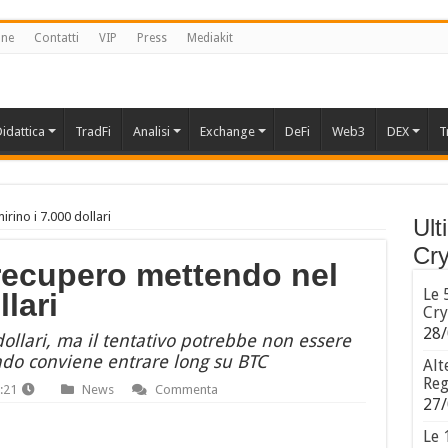
one
Contatti
VIP
Press
Mediakit
idattica
TradFi
Analisi
Exchange
DeFi
Web3
DEX
T
rino i 7.000 dollari
Ult
Cry
 recupero mettendo nel
Le 
llari
Cry
28/
 dollari, ma il tentativo potrebbe non essere
do conviene entrare long su BTC
Alt
Reg
:21
News
Commenta
27/
Le 