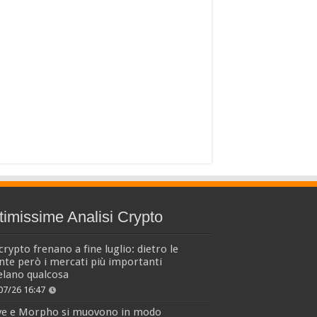
timissime Analisi Crypto
crypto frenano a fine luglio: dietro le
nte però i mercati più importanti
elano qualcosa
07/26 16:47
ve e Morpho si muovono in modo