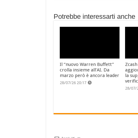
Potrebbe interessarti anche
Il “nuovo Warren Buffett”
Zcash
crolla insieme all’AI. Da
aggio
marzo però è ancora leader
la sup
verifi
28/07/26 20:17
28/07/