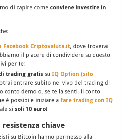
emo di capire come
conviene investire in
che:
a Facebook Criptovaluta.it
, dove troverai
abbiamo il piacere di condividere su questo
ivi per te;
di trading gratis
su
IQ Option (sito
trai entrare subito nel vivo del trading di
uo conto demo o, se te la senti, il conto
e è possibile iniziare a
fare trading con IQ
ale si
soli 10 euro
!
a resistenza chiave
alzisti su Bitcoin hanno permesso alla