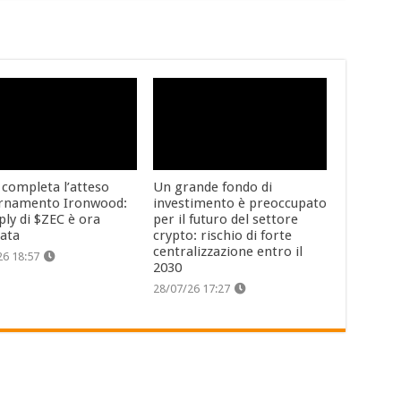
 completa l’atteso
Un grande fondo di
rnamento Ironwood:
investimento è preoccupato
ply di $ZEC è ora
per il futuro del settore
cata
crypto: rischio di forte
centralizzazione entro il
26 18:57
2030
28/07/26 17:27