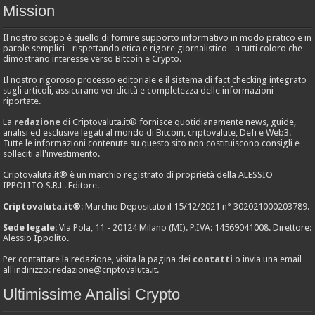
Mission
Il nostro scopo è quello di fornire supporto informativo in modo pratico e in
parole semplici - rispettando etica e rigore giornalistico - a tutti coloro che
dimostrano interesse verso Bitcoin e Crypto.
Il nostro rigoroso processo editoriale e il sistema di fact checking integrato
sugli articoli, assicurano veridicità e completezza delle informazioni
riportate.
La
redazione
di Criptovaluta.it® fornisce quotidianamente news, guide,
analisi ed esclusive legati al mondo di Bitcoin, criptovalute, Defi e Web3.
Tutte le informazioni contenute su questo sito non costituiscono consigli e
solleciti all'investimento.
Criptovaluta.it® è un marchio registrato di proprietà della ALESSIO
IPPOLITO S.R.L. Editore.
Criptovaluta.it®
: Marchio Depositato il 15/12/2021 n° 302021000203789.
Sede legale
: Via Pola, 11 - 20124 Milano (MI). P.IVA: 14569041008. Direttore:
Alessio Ippolito.
Per contattare la redazione, visita la pagina dei
contatti
o invia una email
all'indirizzo:
redazione@criptovaluta.it
.
Ultimissime Analisi Crypto