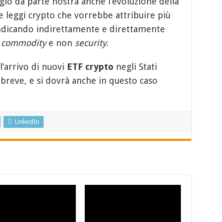
io da parte nostra anche l’evoluzione della
le leggi crypto che vorrebbe attribuire più
ndicando indirettamente e direttamente
e
commodity
e non
security
.
’arrivo di nuovi
ETF crypto
negli Stati
a breve, e si dovrà anche in questo caso
LinkedIn