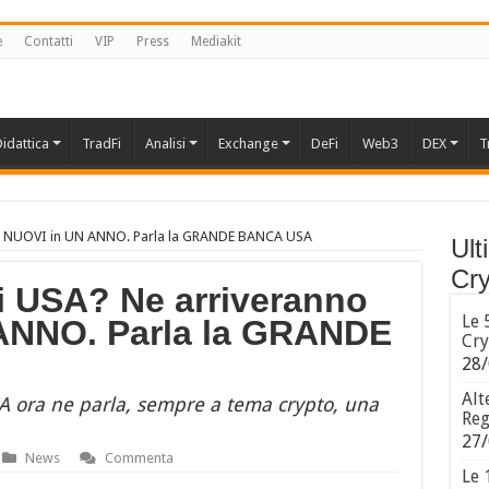
e
Contatti
VIP
Press
Mediakit
idattica
TradFi
Analisi
Exchange
DeFi
Web3
DEX
T
 di NUOVI in UN ANNO. Parla la GRANDE BANCA USA
Ult
Cry
i USA? Ne arriveranno
Le 
 ANNO. Parla la GRANDE
Cry
28/
Alt
SA ora ne parla, sempre a tema crypto, una
Reg
27/
News
Commenta
Le 