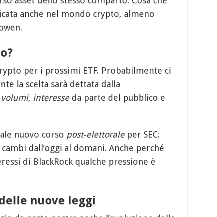
erso asset dello stesso comparto. Cosa che
icata anche nel mondo crypto, almeno
owen.
to?
crypto per i prossimi ETF. Probabilmente ci
e la scelta sarà dettata dalla
,
volumi
,
interesse
da parte del pubblico e
tuale nuovo corso
post-elettorale
per SEC:
o cambi dall’oggi al domani. Anche perché
teressi di BlackRock qualche pressione è
delle nuove leggi