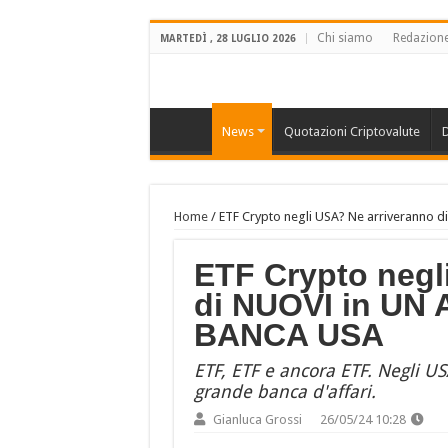
Chi siamo
Redazion
MARTEDÌ , 28 LUGLIO 2026
News
Quotazioni Criptovalute
D
Home
/
ETF Crypto negli USA? Ne arriveranno
ETF Crypto negl
di NUOVI in UN
BANCA USA
ETF, ETF e ancora ETF. Negli U
grande banca d'affari.
Gianluca Grossi
26/05/24 10:28