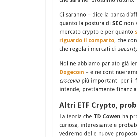
Ci saranno – dice la banca d’a
quanto la postura di
SEC
non s
mercato crypto e per quanto
riguardo il comparto
, che con
che regola i mercati di
securit
Noi ne abbiamo parlato già ie
Dogecoin
– e ne continueremo
crocevia
più importanti per il 
intende, prettamente finanzia
Altri ETF Crypto, pro
La teoria che
TD Cowen
ha pro
curiosa, interessante e probab
vedremo delle nuove propost