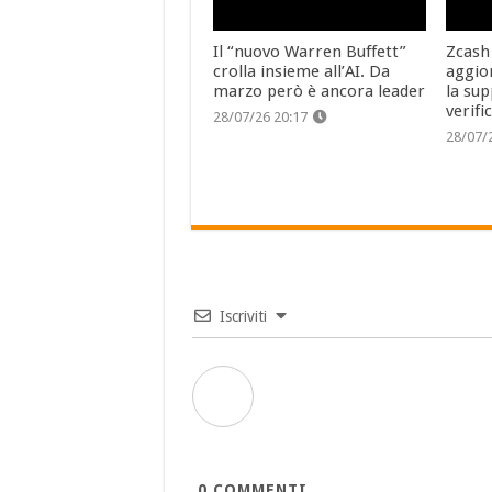
Il “nuovo Warren Buffett”
Zcash
crolla insieme all’AI. Da
aggio
marzo però è ancora leader
la sup
verifi
28/07/26 20:17
28/07/
Iscriviti
0
COMMENTI