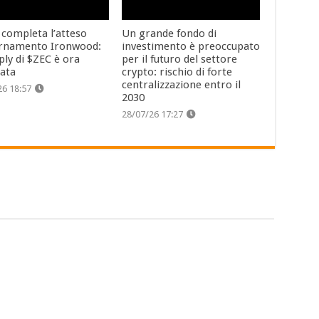
 completa l’atteso
Un grande fondo di
rnamento Ironwood:
investimento è preoccupato
ply di $ZEC è ora
per il futuro del settore
cata
crypto: rischio di forte
centralizzazione entro il
26 18:57
2030
28/07/26 17:27