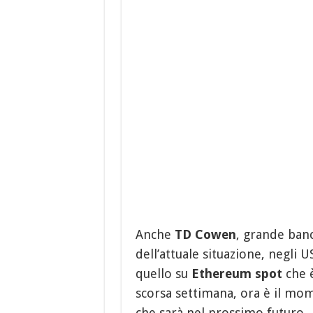
Anche
TD Cowen
, grande banca
dell’attuale situazione, negli 
quello su
Ethereum spot
che è
scorsa settimana, ora è il mom
che sarà nel prossimo futuro.