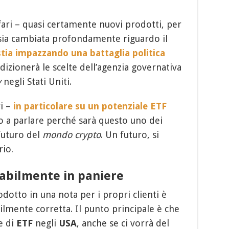
ffari – quasi certamente nuovi prodotti, per
ia cambiata profondamente riguardo il
stia impazzando una battaglia politica
dizionerà le scelte dell’agenzia governativa
y
negli Stati Uniti.
ri –
in particolare su un potenziale ETF
 a parlare perché sarà questo uno dei
futuro del
mondo crypto
. Un futuro, si
rio.
babilmente in paniere
dotto in una nota per i propri clienti è
ilmente corretta. Il punto principale è che
e di
ETF
negli
USA
, anche se ci vorrà del