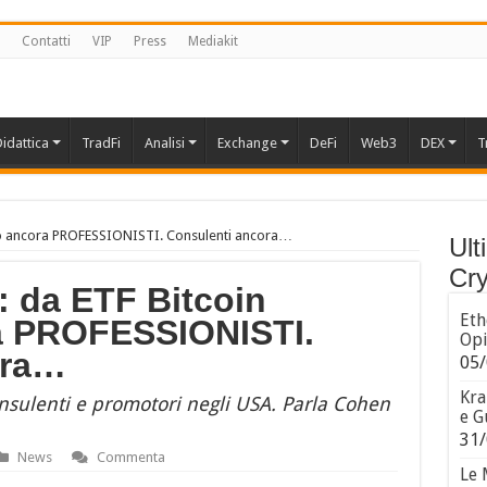
Contatti
VIP
Press
Mediakit
idattica
TradFi
Analisi
Exchange
DeFi
Web3
DEX
T
no ancora PROFESSIONISTI. Consulenti ancora…
Ult
Cry
: da ETF Bitcoin
Eth
 PROFESSIONISTI.
Opi
ora…
05/
Kra
onsulenti e promotori negli USA. Parla Cohen
e G
31/
News
Commenta
Le 