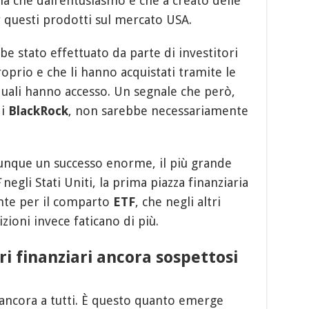
la che dall’entusiasmo e che a creato delle
r questi prodotti sul mercato USA.
bbe stato effettuato da parte di investitori
prio e che li hanno acquistati tramite le
quali hanno accesso. Un segnale che però,
di
BlackRock
, non sarebbe necessariamente
munque un successo enorme, il più grande
negli Stati Uniti, la prima piazza finanziaria
nte per il comparto
ETF
, che negli altri
izioni invece faticano di più.
i finanziari ancora sospettosi
ancora a tutti. È questo quanto emerge