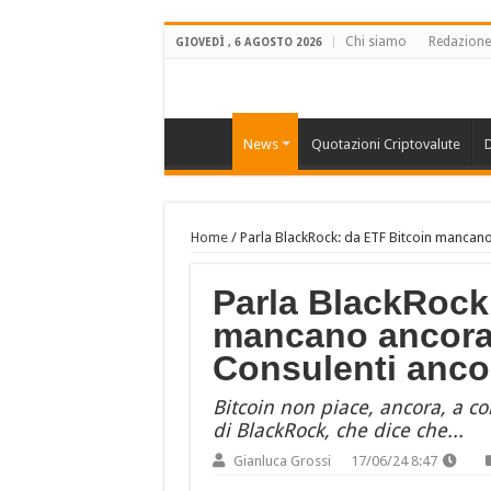
Chi siamo
Redazione
GIOVEDÌ , 6 AGOSTO 2026
News
Quotazioni Criptovalute
D
Home
/
Parla BlackRock: da ETF Bitcoin manca
Parla BlackRock
mancano ancora
Consulenti anc
Bitcoin non piace, ancora, a c
di BlackRock, che dice che...
Gianluca Grossi
17/06/24 8:47