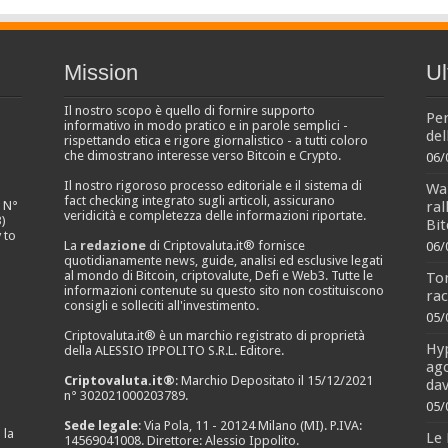
Mission
Ul
Il nostro scopo è quello di fornire supporto
Per
informativo in modo pratico e in parole semplici -
del
rispettando etica e rigore giornalistico - a tutti coloro
che dimostrano interesse verso Bitcoin e Crypto.
06/
Il nostro rigoroso processo editoriale e il sistema di
Wal
fact checking integrato sugli articoli, assicurano
ral
e N°
veridicità e completezza delle informazioni riportate.
)
Bit
 to
La
redazione
di Criptovaluta.it® fornisce
06/
quotidianamente news, guide, analisi ed esclusive legati
al mondo di Bitcoin, criptovalute, Defi e Web3. Tutte le
To
informazioni contenute su questo sito non costituiscono
rac
consigli e solleciti all'investimento.
05/
Criptovaluta.it® è un marchio registrato di proprietà
Hyp
della ALESSIO IPPOLITO S.R.L. Editore.
ago
Criptovaluta.it®
: Marchio Depositato il 15/12/2021
dav
n° 302021000203789.
05/
Sede legale
: Via Pola, 11 - 20124 Milano (MI). P.IVA:
 la
Le 
14569041008. Direttore: Alessio Ippolito.