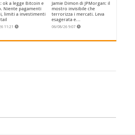
: ok a legge Bitcoin e
Jamie Dimon di JPMorgan: il
o. Niente pagamenti
mostro invisibile che
i, limiti a investimenti
terrorizza i mercati. Leva
tail
esagerata e…
26 11:21
06/08/26 9:07