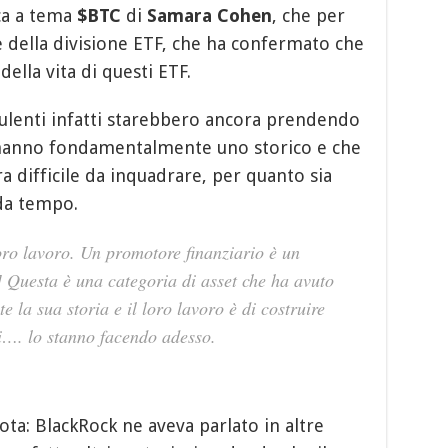
ica a tema
$BTC
di
Samara Cohen
, che per
 della divisione ETF, che ha confermato che
ella vita di questi ETF.
sulenti infatti starebbero ancora prendendo
 hanno fondamentalmente uno storico e che
a difficile da inquadrare, per quanto sia
 da tempo.
oro lavoro. Un promotore finanziario è un
…] Questa è una categoria di asset che ha avuto
e la sua storia e il loro lavoro è di costruire
chi…. lo stanno facendo adesso.
nota: BlackRock ne aveva parlato in altre