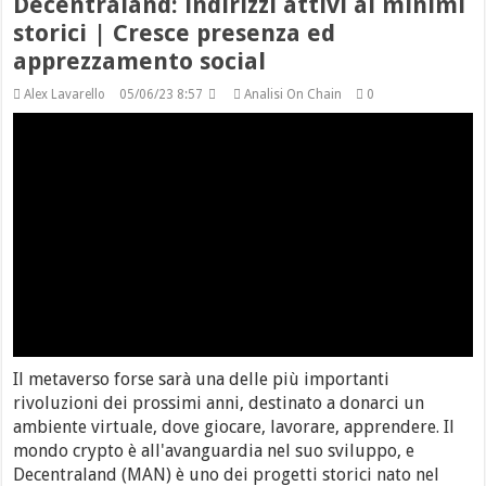
Decentraland: indirizzi attivi ai minimi
storici | Cresce presenza ed
apprezzamento social
Alex Lavarello
05/06/23 8:57
Analisi On Chain
0
Il metaverso forse sarà una delle più importanti
rivoluzioni dei prossimi anni, destinato a donarci un
ambiente virtuale, dove giocare, lavorare, apprendere. Il
mondo crypto è all'avanguardia nel suo sviluppo, e
Decentraland (MAN) è uno dei progetti storici nato nel