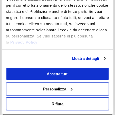
per il corretto funzionamento dello stesso, nonché cookie
statistici e di Profilazione anche di terze parti. Se vuoi
negare il consenso clicca su rifiuta tutti, se vuoi accettare
Il Commodity Channel Index, il più delle volte è
tutti i cookie clicca su accetta tutti, se invece vuoi
identificato con l’abbreviazione CCI, è un indicatore di
autonomamente selezionare i cookie da accettare clicca
analisi tecnica molto versatile. Rientra tra gli oscillatori di
su personalizza. Se vuoi saperne di più consulta
momentum e permette di identificare un nuovo trend o
la
Privacy Policy
.
situazioni estreme di ipecomprato o ipervenduto.
Specifichiamo subito che la parola commodity, non deve
trarre ...
Mostra dettagli
Prezzo Chiliz: ha azzerato il rialzo di
Accetta tutti
inizio anno | Ora sul supporto a 0,10$
Personalizza
Alex Lavarello
02/06/23 11:00
Analisi Crypto
0
Rifiuta