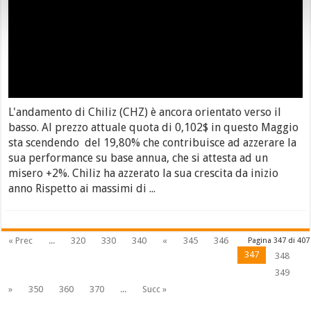
L'andamento di Chiliz (CHZ) è ancora orientato verso il
basso. Al prezzo attuale quota di 0,102$ in questo Maggio
sta scendendo del 19,80% che contribuisce ad azzerare la
sua performance su base annua, che si attesta ad un
misero +2%. Chiliz ha azzerato la sua crescita da inizio
anno Rispetto ai massimi di ...
« Prec
...
320
330
340
«
345
346
Pagina 347 di 407
347
348
349
»
350
360
370
...
Succ »