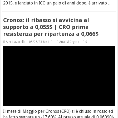
2015, e lanciato in ICO un paio di anni dopo, è arrivato ...
Cronos: il ribasso si avvicina al
supporto a 0,055$ | CRO prima
resistenza per ripartenza a 0,066$
Alex Lavarello
05/06/23 8:44
Analisi Crypto
0
Il mese di Maggio per Cronos (CRO) si è chiuso in rosso ed
ha fatto segnare un -17,60%. Al prezzo attuale di 0,06090$