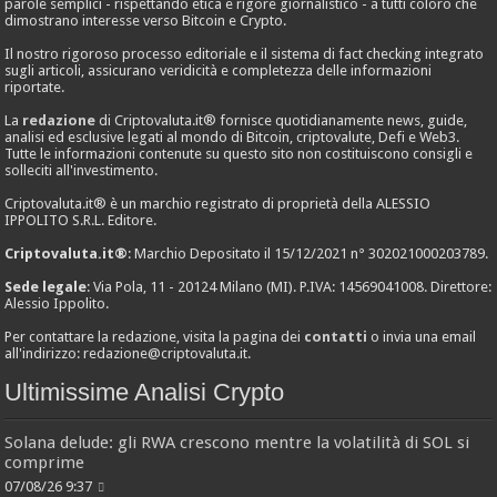
parole semplici - rispettando etica e rigore giornalistico - a tutti coloro che
dimostrano interesse verso Bitcoin e Crypto.
Il nostro rigoroso processo editoriale e il sistema di fact checking integrato
sugli articoli, assicurano veridicità e completezza delle informazioni
riportate.
La
redazione
di Criptovaluta.it® fornisce quotidianamente news, guide,
analisi ed esclusive legati al mondo di Bitcoin, criptovalute, Defi e Web3.
Tutte le informazioni contenute su questo sito non costituiscono consigli e
solleciti all'investimento.
Criptovaluta.it® è un marchio registrato di proprietà della ALESSIO
IPPOLITO S.R.L. Editore.
Criptovaluta.it®
: Marchio Depositato il 15/12/2021 n° 302021000203789.
Sede legale
: Via Pola, 11 - 20124 Milano (MI). P.IVA: 14569041008. Direttore:
Alessio Ippolito.
Per contattare la redazione, visita la pagina dei
contatti
o invia una email
all'indirizzo:
redazione@criptovaluta.it
.
Ultimissime Analisi Crypto
Solana delude: gli RWA crescono mentre la volatilità di SOL si
comprime
07/08/26 9:37