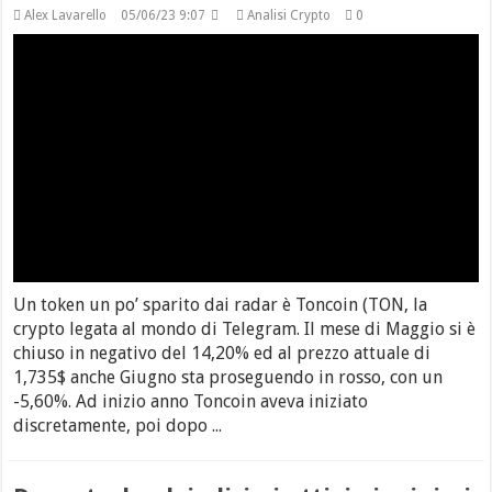
Alex Lavarello
05/06/23 9:07
Analisi Crypto
0
Un token un po’ sparito dai radar è Toncoin (TON, la
crypto legata al mondo di Telegram. Il mese di Maggio si è
chiuso in negativo del 14,20% ed al prezzo attuale di
1,735$ anche Giugno sta proseguendo in rosso, con un
-5,60%. Ad inizio anno Toncoin aveva iniziato
discretamente, poi dopo ...