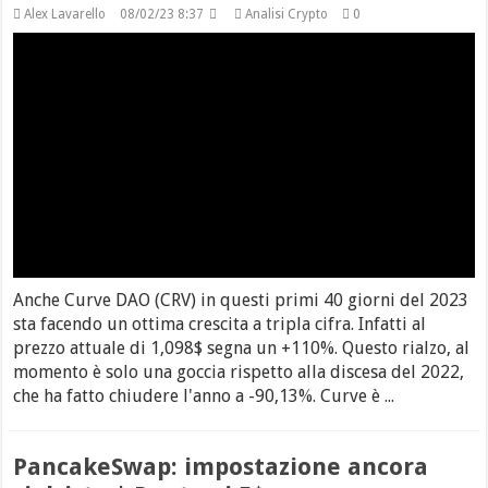
Alex Lavarello
08/02/23 8:37
Analisi Crypto
0
Anche Curve DAO (CRV) in questi primi 40 giorni del 2023
sta facendo un ottima crescita a tripla cifra. Infatti al
prezzo attuale di 1,098$ segna un +110%. Questo rialzo, al
momento è solo una goccia rispetto alla discesa del 2022,
che ha fatto chiudere l'anno a -90,13%. Curve è ...
PancakeSwap: impostazione ancora