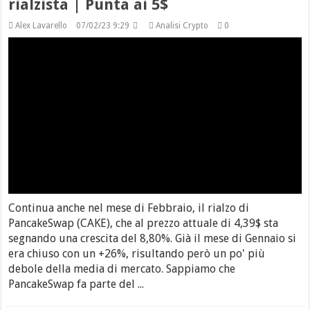
rialzista | Punta ai 5$
Alex Lavarello
07/02/23 9:29
Analisi Crypto
0
Continua anche nel mese di Febbraio, il rialzo di
PancakeSwap (CAKE), che al prezzo attuale di 4,39$ sta
segnando una crescita del 8,80%. Già il mese di Gennaio si
era chiuso con un +26%, risultando però un po' più
debole della media di mercato. Sappiamo che
PancakeSwap fa parte del ...