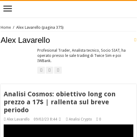
Home
/
Alex Lavarello
(pagina 375)
Alex Lavarello
Profesional Trader, Analista tecnico, Socio SIAT, ha
operato presso le sale trading di Twice Sim e poi
IWBank.
Analisi Cosmos: obiettivo long con
prezzo a 17$ | rallenta sul breve
periodo
Alex Lavarello
09/02/23 8:44
Analisi Crypto
0