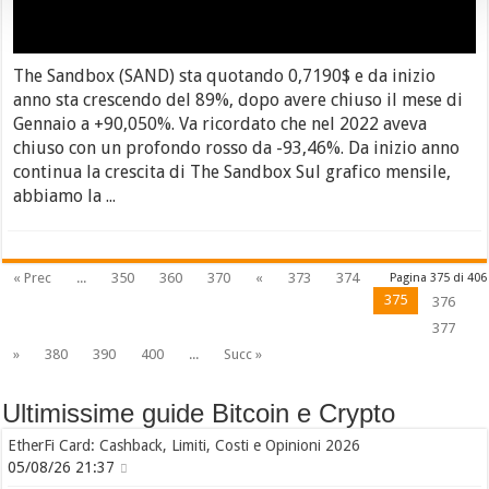
The Sandbox (SAND) sta quotando 0,7190$ e da inizio
anno sta crescendo del 89%, dopo avere chiuso il mese di
Gennaio a +90,050%. Va ricordato che nel 2022 aveva
chiuso con un profondo rosso da -93,46%. Da inizio anno
continua la crescita di The Sandbox Sul grafico mensile,
abbiamo la ...
« Prec
...
350
360
370
«
373
374
Pagina 375 di 406
375
376
377
»
380
390
400
...
Succ »
Ultimissime guide Bitcoin e Crypto
EtherFi Card: Cashback, Limiti, Costi e Opinioni 2026
05/08/26 21:37