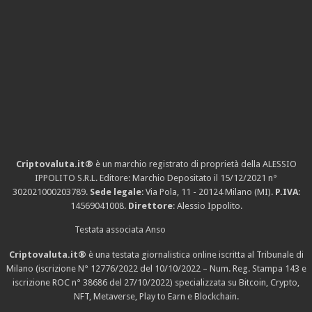
Criptovaluta.it®
è un marchio registrato di proprietà della ALESSIO
IPPOLITO S.R.L. Editore: Marchio Depositato il 15/12/2021
n°
302021000203789
.
Sede legale
: Via Pola, 11 - 20124 Milano (MI).
P.IVA
:
14569041008.
Direttore
: Alessio Ippolito.
Testata associata Anso
Criptovaluta.it®
è una testata giornalistica online iscritta al Tribunale di
Milano (iscrizione N° 12776/2022 del 10/10/2022 – Num. Reg. Stampa 143 e
iscrizione
ROC n° 38686
del 27/10/2022) specializzata su Bitcoin, Crypto,
NFT, Metaverse, Play to Earn e Blockchain.