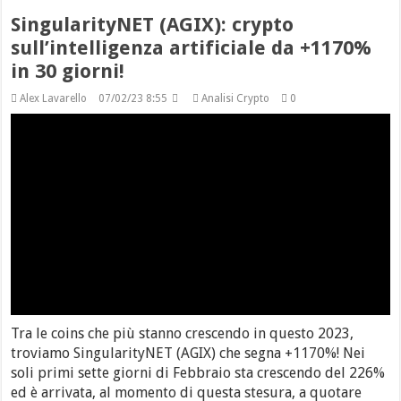
SingularityNET (AGIX): crypto
sull’intelligenza artificiale da +1170%
in 30 giorni!
Alex Lavarello
07/02/23 8:55
Analisi Crypto
0
Tra le coins che più stanno crescendo in questo 2023,
troviamo SingularityNET (AGIX) che segna +1170%! Nei
soli primi sette giorni di Febbraio sta crescendo del 226%
ed è arrivata, al momento di questa stesura, a quotare