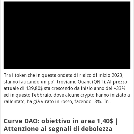
Tra i token che in questa ondata di rialzo di inizio 2023,
stanno faticando un po', troviamo Quant (QNT). Al prezzo
attuale di 139,80$ sta crescendo da inizio anno del +33%
ed in questo Febbraio, dove alcune crypto hanno iniziato a
rallentate, ha già virato in rosso, facendo -3%. In ...
Curve DAO: obiettivo in area 1,40$ |
Attenzione ai segnali di debolezza