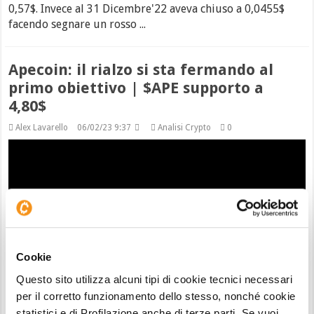
0,57$. Invece al 31 Dicembre'22 aveva chiuso a 0,0455$
facendo segnare un rosso ...
Apecoin: il rialzo si sta fermando al
primo obiettivo | $APE supporto a
4,80$
Alex Lavarello
06/02/23 9:37
Analisi Crypto
0
Cookie
Questo sito utilizza alcuni tipi di cookie tecnici necessari
per il corretto funzionamento dello stesso, nonché cookie
Anche per Apecoin (APE) il mese di Gennaio si è concluso
statistici e di Profilazione anche di terze parti. Se vuoi