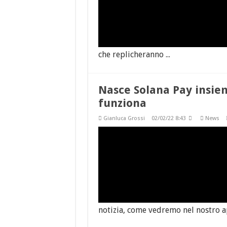
che replicheranno ...
Nasce Solana Pay insiem
funziona
Gianluca Grossi
02/02/22 8:43
News
notizia, come vedremo nel nostro a