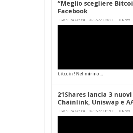
“Meglio scegliere Bitcoi
Facebook
Gianluca Grossi
02/02/22 12:03
News
bitcoin ! Nel mirino ...
21Shares lancia 3 nuovi
Chainlink, Uniswap e A
Gianluca Grossi
02/02/22 11:19
News