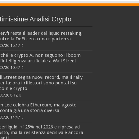
timissime Analisi Crypto
er.fi resta il leader del liquid restaking,
tre la DeFi cerca una ripartenza
08/26 15:17
ché le crypto AI non seguono il boom
l’intelligenza artificiale a Wall Street
08/26 10:47
l Street segna nuovi record, ma il rally
lenta: ora i riflettori sono puntati su
coin e crypto
08/26 8:12
m Lee celebra Ethereum, ma agosto
conta già una storia diversa
08/26 14:47
erliquid: +125% nel 2026 e ripresa ad
sto, ma la resistenza decisiva è ancora
anti