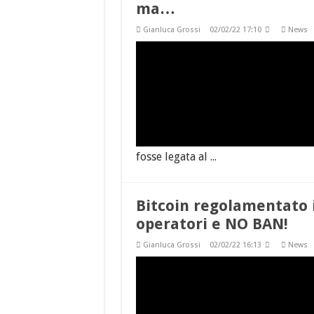
ma…
Gianluca Grossi
02/02/22 17:10
News
fosse legata al ...
Bitcoin regolamentato i
operatori e NO BAN!
Gianluca Grossi
02/02/22 16:13
News