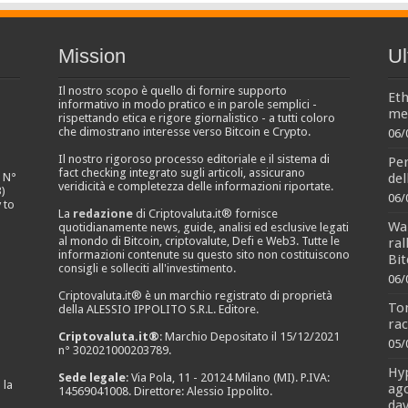
Mission
Ul
Il nostro scopo è quello di fornire supporto
Eth
informativo in modo pratico e in parole semplici -
men
rispettando etica e rigore giornalistico - a tutti coloro
che dimostrano interesse verso Bitcoin e Crypto.
06/
Il nostro rigoroso processo editoriale e il sistema di
Per
fact checking integrato sugli articoli, assicurano
del
e N°
veridicità e completezza delle informazioni riportate.
)
06/
 to
La
redazione
di Criptovaluta.it® fornisce
Wal
quotidianamente news, guide, analisi ed esclusive legati
al mondo di Bitcoin, criptovalute, Defi e Web3. Tutte le
ral
informazioni contenute su questo sito non costituiscono
Bit
consigli e solleciti all'investimento.
06/
Criptovaluta.it® è un marchio registrato di proprietà
To
della ALESSIO IPPOLITO S.R.L. Editore.
rac
Criptovaluta.it®
: Marchio Depositato il 15/12/2021
05/
n° 302021000203789.
Hyp
Sede legale
: Via Pola, 11 - 20124 Milano (MI). P.IVA:
 la
ago
14569041008. Direttore: Alessio Ippolito.
dav