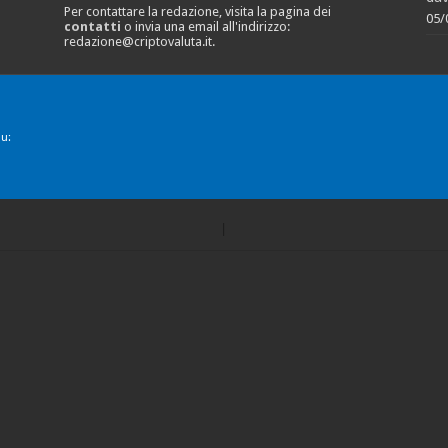
Per contattare la redazione, visita la pagina dei
05/
contatti
o invia una email all'indirizzo:
redazione@criptovaluta.it
.
u: