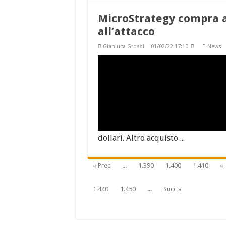
MicroStrategy compra al
all’attacco
Gianluca Grossi
01/02/22 17:10
News
dollari. Altro acquisto ...
« Prec
...
1.390
1.400
1.410
«
1.440
1.450
...
Succ »