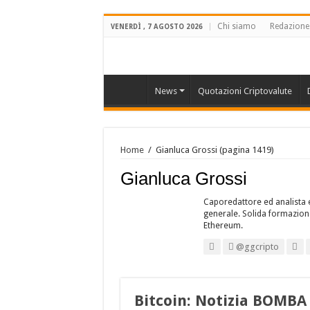
Chi siamo
Redazione
VENERDÌ , 7 AGOSTO 2026
News
Quotazioni Criptovalute
Home
/
Gianluca Grossi
(pagina 1419)
Gianluca Grossi
Caporedattore ed analista e
generale. Solida formazione
Ethereum.
@ggcripto
Bitcoin: Notizia BOMBA