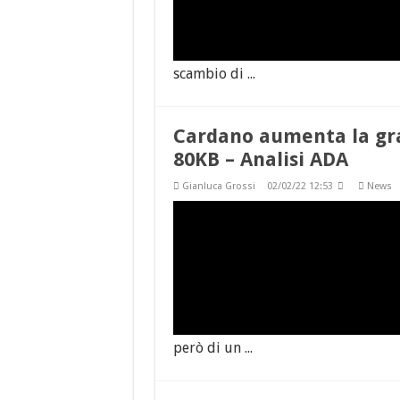
scambio di ...
Cardano aumenta la gran
80KB – Analisi ADA
Gianluca Grossi
02/02/22 12:53
News
però di un ...