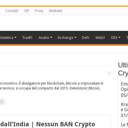
Contatti
VIP
Press
Mediakit
Didattica
TradFi
Analisi
Exchange
DeFi
Web3
DEX
T
Ult
Cry
conomico. È divulgatore per blockchain, Bitcoin e criptovalute in
Eth
 tecnica, si occupa del comparto dal 2015. Detenzioni: Bitcoin,
Opi
05/
Kra
e G
31/
 dall’India | Nessun BAN Crypto
Le 