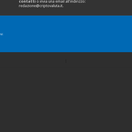
contatti
o invia una email all'indirizzo:
redazione@criptovaluta.it
.
u: