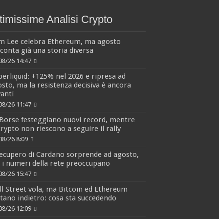
timissime Analisi Crypto
m Lee celebra Ethereum, ma agosto
conta già una storia diversa
08/26 14:47
erliquid: +125% nel 2026 e ripresa ad
sto, ma la resistenza decisiva è ancora
anti
08/26 11:47
Borse festeggiano nuovi record, mentre
crypto non riescono a seguire il rally
08/26 8:09
recupero di Cardano sorprende ad agosto,
i numeri della rete preoccupano
08/26 15:47
l Street vola, ma Bitcoin ed Ethereum
tano indietro: cosa sta succedendo
08/26 12:09