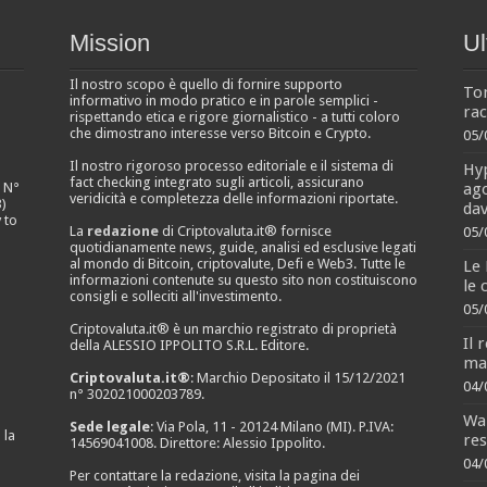
Mission
Ul
Il nostro scopo è quello di fornire supporto
To
informativo in modo pratico e in parole semplici -
rac
rispettando etica e rigore giornalistico - a tutti coloro
che dimostrano interesse verso Bitcoin e Crypto.
05/
Il nostro rigoroso processo editoriale e il sistema di
Hyp
fact checking integrato sugli articoli, assicurano
ago
e N°
veridicità e completezza delle informazioni riportate.
)
dav
 to
La
redazione
di Criptovaluta.it® fornisce
05/
quotidianamente news, guide, analisi ed esclusive legati
al mondo di Bitcoin, criptovalute, Defi e Web3. Tutte le
Le 
informazioni contenute su questo sito non costituiscono
le 
consigli e solleciti all'investimento.
05/
Criptovaluta.it® è un marchio registrato di proprietà
Il 
della ALESSIO IPPOLITO S.R.L. Editore.
ma 
Criptovaluta.it®
: Marchio Depositato il 15/12/2021
04/
n° 302021000203789.
Wal
Sede legale
: Via Pola, 11 - 20124 Milano (MI). P.IVA:
 la
res
14569041008. Direttore: Alessio Ippolito.
04/
Per contattare la redazione, visita la pagina dei