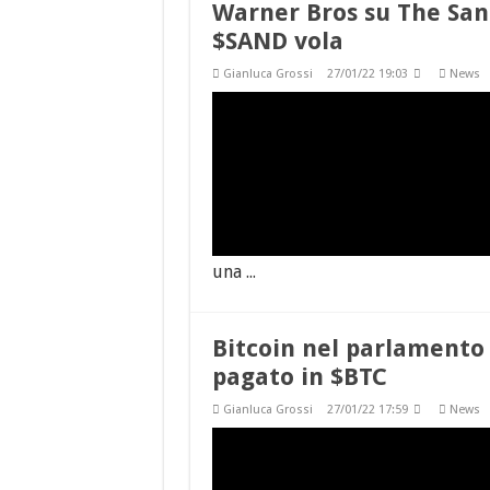
Warner Bros su The Sand
$SAND vola
Gianluca Grossi
27/01/22 19:03
News
una ...
Bitcoin nel parlamento
pagato in $BTC
Gianluca Grossi
27/01/22 17:59
News