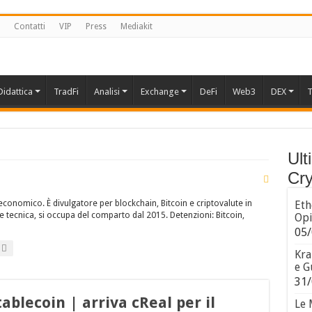
Contatti
VIP
Press
Mediakit
Didattica
TradFi
Analisi
Exchange
DeFi
Web3
DEX
T
Ult
Cry
conomico. È divulgatore per blockchain, Bitcoin e criptovalute in
Eth
 tecnica, si occupa del comparto dal 2015. Detenzioni: Bitcoin,
Opi
05/
Kra
e G
31/
ablecoin | arriva cReal per il
Le 