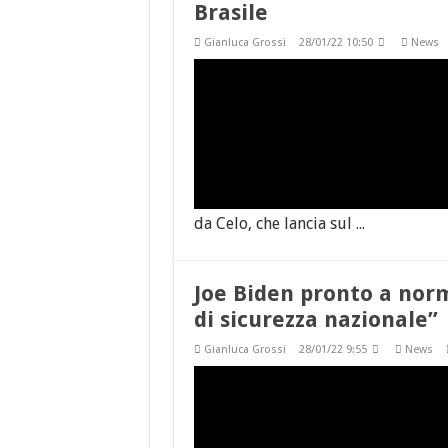
Brasile
Gianluca Grossi
28/01/22 10:50
News
da Celo, che lancia sul ...
Joe Biden pronto a norm
di sicurezza nazionale”
Gianluca Grossi
28/01/22 9:55
News