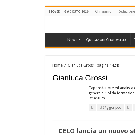
Chi siamo
Redazione
GIOVEDÌ , 6 AGOSTO 2026
News
Quotazioni Criptovalute
Home
/
Gianluca Grossi
(pagina 1421)
Gianluca Grossi
Caporedattore ed analista e
generale. Solida formazione
Ethereum.
@ggcripto
CELO lancia un nuovo st