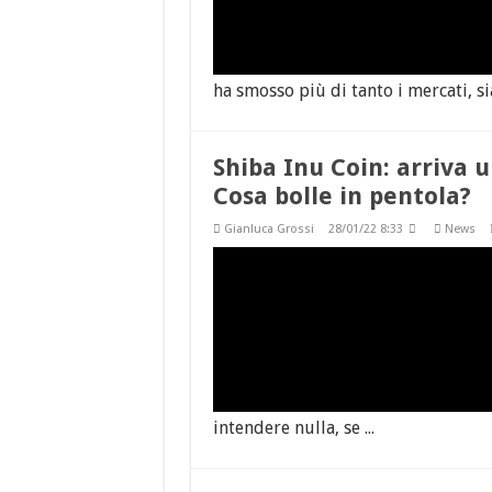
ha smosso più di tanto i mercati, sia 
Shiba Inu Coin: arriva 
Cosa bolle in pentola?
Gianluca Grossi
28/01/22 8:33
News
intendere nulla, se ...