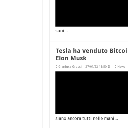
suoi ...
Tesla ha venduto Bitcoi
Elon Musk
Gianluca Grossi
27/01/22 11:50
News
siano ancora tutti nelle mani ...