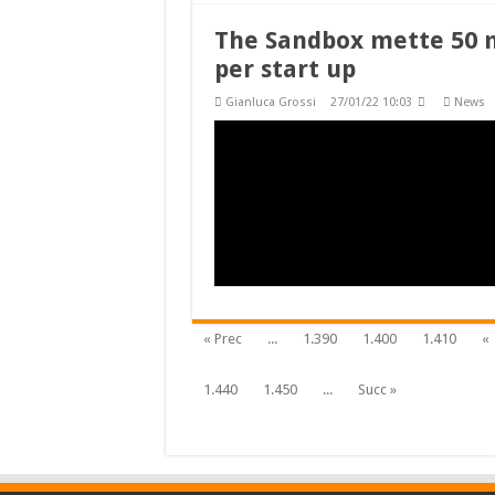
The Sandbox mette 50 mi
per start up
Gianluca Grossi
27/01/22 10:03
News
« Prec
...
1.390
1.400
1.410
«
1.440
1.450
...
Succ »