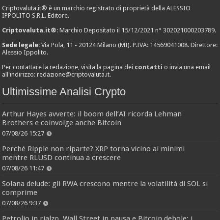
Criptovaluta.it® è un marchio registrato di proprietà della ALESSIO
IPPOLITO S.R.L. Editore.
Criptovaluta.it®
: Marchio Depositato il 15/12/2021 n° 302021000203789.
Sede legale
: Via Pola, 11 - 20124 Milano (MI). P.IVA: 14569041008. Direttore:
Alessio Ippolito.
Per contattare la redazione, visita la pagina dei
contatti
o invia una email
all'indirizzo:
redazione@criptovaluta.it
.
Ultimissime Analisi Crypto
Arthur Hayes avverte: il boom dell’AI ricorda Lehman
Brothers e coinvolge anche Bitcoin
07/08/26 15:27
Perché Ripple non riparte? XRP torna vicino ai minimi
mentre RLUSD continua a crescere
07/08/26 11:47
Solana delude: gli RWA crescono mentre la volatilità di SOL si
comprime
07/08/26 9:37
Petrolio in rialzo, Wall Street in pausa e Bitcoin debole: i