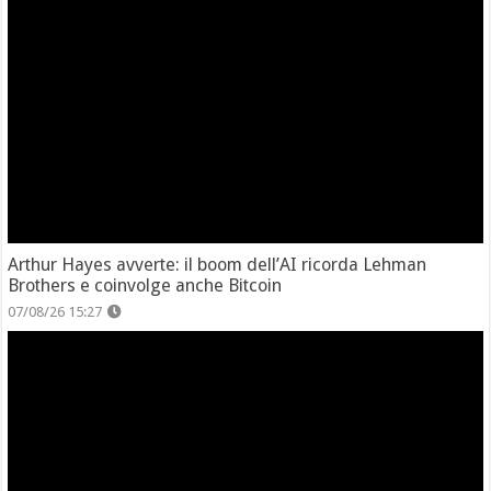
Arthur Hayes avverte: il boom dell’AI ricorda Lehman
Brothers e coinvolge anche Bitcoin
07/08/26 15:27