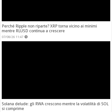
Perché Ripple non riparte? XRP torna vicino ai minimi
mentre RLUSD continua a crescere
07/08/26 11:47
Solana delude: gli RWA crescono mentre la volatilità di SOL
si comprime