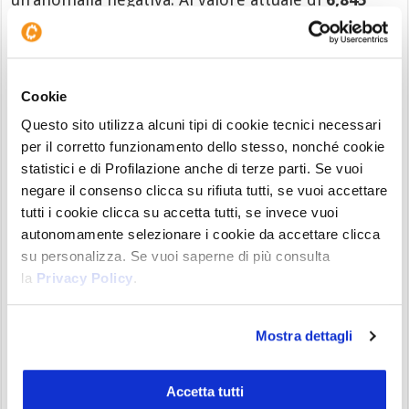
USDT
, $DOT è in calo del
24,50%
a dicembre e ha
registrato una perdita del
19,70%
da inizio anno.
Sul grafico
monthly
, il prezzo di Polkadot è ancora
Cookie
schiacciato verso i minimi, lontano dall’ATH di
Questo sito utilizza alcuni tipi di cookie tecnici necessari
55,09 USDT
raggiunto nel novembre 2021, con un
per il corretto funzionamento dello stesso, nonché cookie
calo dell’
87%
.
statistici e di Profilazione anche di terze parti. Se vuoi
negare il consenso clicca su rifiuta tutti, se vuoi accettare
Problemi e Prospettive per Polkadot
tutti i cookie clicca su accetta tutti, se invece vuoi
Affinché
Polkadot
possa invertire questa
autonomamente selezionare i cookie da accettare clicca
tendenza negativa nel
2025
, sarà necessario
su personalizza. Se vuoi saperne di più consulta
la
Privacy Policy
.
superare la soglia dei
13,50 USDT
. Tuttavia, sarà
fondamentale anche un
cambio di rotta nella
gestione
.
Mostra dettagli
Le attuali politiche sul
tasso di inflazione annuale
non sono sufficienti per stimolare una crescita
Accetta tutti