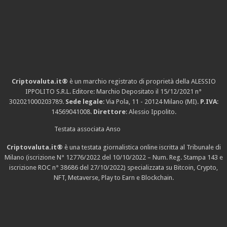
Criptovaluta.it®
è un marchio registrato di proprietà della ALESSIO
IPPOLITO S.R.L. Editore: Marchio Depositato il 15/12/2021
n°
302021000203789
.
Sede legale
: Via Pola, 11 - 20124 Milano (MI).
P.IVA
:
14569041008.
Direttore
: Alessio Ippolito.
Testata associata Anso
Criptovaluta.it®
è una testata giornalistica online iscritta al Tribunale di
Milano (iscrizione N° 12776/2022 del 10/10/2022 – Num. Reg. Stampa 143 e
iscrizione
ROC n° 38686
del 27/10/2022) specializzata su Bitcoin, Crypto,
NFT, Metaverse, Play to Earn e Blockchain.