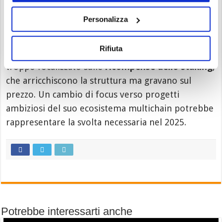
sostenibile, e Polkadot appare assente dai
principali progetti legati agli
RWA
.
Personalizza
Mentre altre crypto, come
Solana
, si concentrano
Rifiuta
sullo sviluppo dei loro ecosistemi, Polkadot è
troppo focalizzato sulle
ricompense dello staking
,
che arricchiscono la struttura ma gravano sul
prezzo. Un cambio di focus verso progetti
ambiziosi del suo ecosistema multichain potrebbe
rappresentare la svolta necessaria nel 2025.
Potrebbe interessarti anche