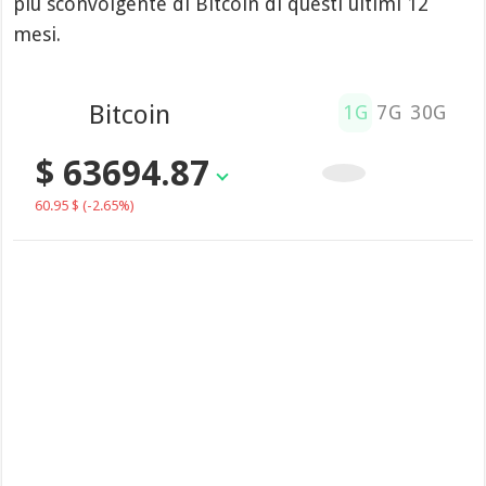
più sconvolgente di Bitcoin di questi ultimi 12
mesi.
Bitcoin
1G
7G
30G
$ 63694.87
60.95 $
(-2.65%)