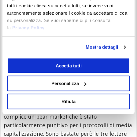
tutti i cookie clicca su accetta tutti, se invece vuoi
autonomamente selezionare i cookie da accettare clicca
su personalizza. Se vuoi saperne di più consulta
la
Privacy Policy
.
Track all markets on TradingView
Fa già a sportellate con protocolli ben più
blasonati come AAVE e ha già causato scontri
Mostra dettagli
incredibili, come nel caso Polygon. Da seguire,
perché segnala come ci sia ancora
spazio
Accetta tutti
all’interno del mondo
DeFi
per protocolli che
possono raccogliere importante TVL e diffusione.
Personalizza
Il riscatto incredibile: HBAR
Rifiuta
Hedera
veniva da un periodo non felicissimo,
complice un bear market che è stato
particolarmente punitivo per i protocolli di media
capitalizzazione. Sono bastate però le tre lettere