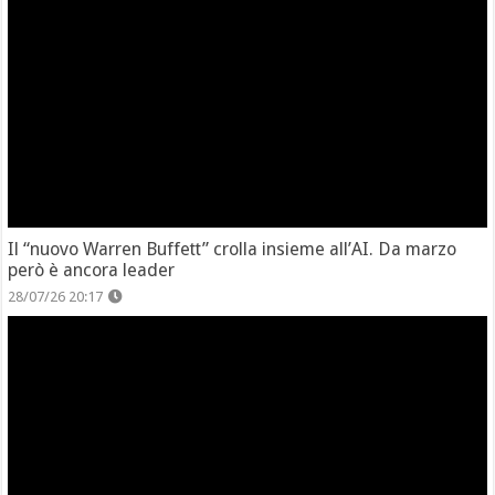
Il “nuovo Warren Buffett” crolla insieme all’AI. Da marzo
però è ancora leader
28/07/26 20:17