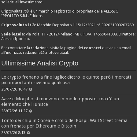
solleciti all'investimento.
Criptovaluta.it® è un marchio registrato di proprietà della ALESSIO
IPPOLITO S.R.L. Editore.
Criptovaluta.it®
: Marchio Depositato il 15/12/2021 n° 302021000203789.
Sede legale
: Via Pola, 11 - 20124 Milano (MI). P.IVA: 14569041008. Direttore:
Alessio Ippolito.
Per contattare la redazione, visita la pagina dei
contatti
o invia una email
all'indirizzo:
redazione@criptovaluta.it
.
Ultimissime Analisi Crypto
Le crypto frenano a fine luglio: dietro le quinte però i mercati
più importanti rivelano qualcosa
28/07/26 16:47
Aave e Morpho si muovono in modo opposto, ma c’è un
elemento che li unisce
28/07/26 11:27
Tonfo dei chip in Corea e crollo del Kospi: Wall Street trema
con frenata per Ethereum e Bitcoin
28/07/26 8:13