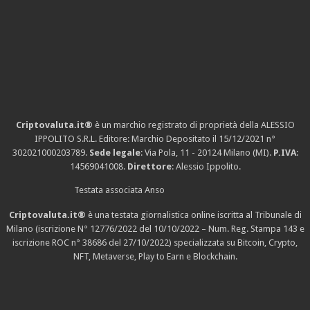
Criptovaluta.it®
è un marchio registrato di proprietà della ALESSIO
IPPOLITO S.R.L. Editore: Marchio Depositato il 15/12/2021
n°
302021000203789
.
Sede legale
: Via Pola, 11 - 20124 Milano (MI).
P.IVA
:
14569041008.
Direttore
: Alessio Ippolito.
Testata associata Anso
Criptovaluta.it®
è una testata giornalistica online iscritta al Tribunale di
Milano (iscrizione N° 12776/2022 del 10/10/2022 – Num. Reg. Stampa 143 e
iscrizione
ROC n° 38686
del 27/10/2022) specializzata su Bitcoin, Crypto,
NFT, Metaverse, Play to Earn e Blockchain.