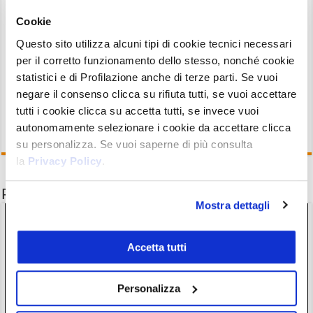
supporto di breve a 0,8440 USDT
. A scalare, si
Cookie
trovano due
l
ivelli di supporto vettoriali
Questo sito utilizza alcuni tipi di cookie tecnici necessari
principali
: il primo a
0,74 USDT
, e il secondo, più
per il corretto funzionamento dello stesso, nonché cookie
rilevante a
0,650 USDT.
statistici e di Profilazione anche di terze parti. Se vuoi
negare il consenso clicca su rifiuta tutti, se vuoi accettare
tutti i cookie clicca su accetta tutti, se invece vuoi
autonomamente selezionare i cookie da accettare clicca
su personalizza. Se vuoi saperne di più consulta
la
Privacy Policy
.
Potrebbe interessarti anche
Mostra dettagli
Accetta tutti
Personalizza