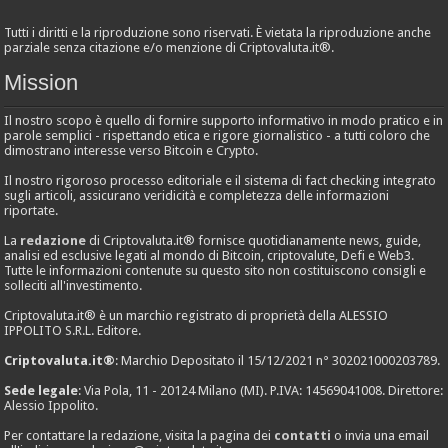
Tutti i diritti e la riproduzione sono riservati. È vietata la riproduzione anche
parziale senza citazione e/o menzione di Criptovaluta.it®.
Mission
Il nostro scopo è quello di fornire supporto informativo in modo pratico e in
parole semplici - rispettando etica e rigore giornalistico - a tutti coloro che
dimostrano interesse verso Bitcoin e Crypto.
Il nostro rigoroso processo editoriale e il sistema di fact checking integrato
sugli articoli, assicurano veridicità e completezza delle informazioni
riportate.
La
redazione
di Criptovaluta.it® fornisce quotidianamente news, guide,
analisi ed esclusive legati al mondo di Bitcoin, criptovalute, Defi e Web3.
Tutte le informazioni contenute su questo sito non costituiscono consigli e
solleciti all'investimento.
Criptovaluta.it® è un marchio registrato di proprietà della ALESSIO
IPPOLITO S.R.L. Editore.
Criptovaluta.it®
: Marchio Depositato il 15/12/2021 n° 302021000203789.
Sede legale
: Via Pola, 11 - 20124 Milano (MI). P.IVA: 14569041008. Direttore:
Alessio Ippolito.
Per contattare la redazione, visita la pagina dei
contatti
o invia una email