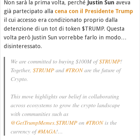
Non sarà la prima volta, perché
Justin Sun
aveva
già partecipato alla
cena con il Presidente Trump
il cui accesso era condizionato proprio dalla
detenzione di un tot di token $TRUMP. Questa
volta però Justin Sun vorrebbe farlo in modo…
disinteressato.
We are committed to buying $100M of
$TRUMP
!
Together,
$TRUMP
and
#TRON
are the future of
Crypto.
This move highlights our belief in collaborating
across ecosystems to grow the crypto landscape
with communities such as
@GetTrumpMemes
.
$TRUMP
on
#TRON
is the
currency of
#MAGA
!…