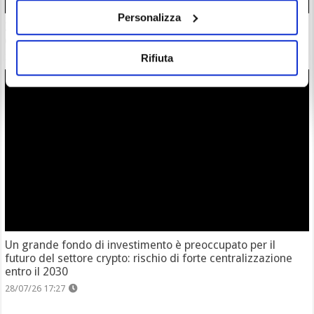
Personalizza
Zcash completa l’atteso aggiornamento Ironwood: la supply
di $ZEC è ora verificata
Rifiuta
28/07/26 18:57
Un grande fondo di investimento è preoccupato per il
futuro del settore crypto: rischio di forte centralizzazione
entro il 2030
28/07/26 17:27