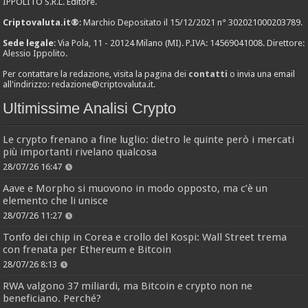
IPPOLITO S.R.L. Editore.
Criptovaluta.it®
: Marchio Depositato il 15/12/2021 n° 302021000203789.
Sede legale
: Via Pola, 11 - 20124 Milano (MI). P.IVA: 14569041008. Direttore:
Alessio Ippolito.
Per contattare la redazione, visita la pagina dei
contatti
o invia una email
all'indirizzo:
redazione@criptovaluta.it
.
Ultimissime Analisi Crypto
Le crypto frenano a fine luglio: dietro le quinte però i mercati
più importanti rivelano qualcosa
28/07/26 16:47
Aave e Morpho si muovono in modo opposto, ma c’è un
elemento che li unisce
28/07/26 11:27
Tonfo dei chip in Corea e crollo del Kospi: Wall Street trema
con frenata per Ethereum e Bitcoin
28/07/26 8:13
RWA valgono 37 miliardi, ma Bitcoin e crypto non ne
beneficiano. Perché?