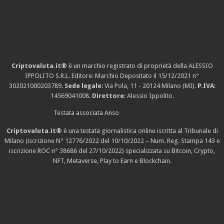
Criptovaluta.it®
è un marchio registrato di proprietà della ALESSIO
IPPOLITO S.R.L. Editore: Marchio Depositato il 15/12/2021
n°
302021000203789
.
Sede legale
: Via Pola, 11 - 20124 Milano (MI).
P.IVA
:
14569041008.
Direttore
: Alessio Ippolito.
Testata associata Anso
Criptovaluta.it®
è una testata giornalistica online iscritta al Tribunale di
Milano (iscrizione N° 12776/2022 del 10/10/2022 – Num. Reg. Stampa 143 e
iscrizione
ROC n° 38686
del 27/10/2022) specializzata su Bitcoin, Crypto,
NFT, Metaverse, Play to Earn e Blockchain.