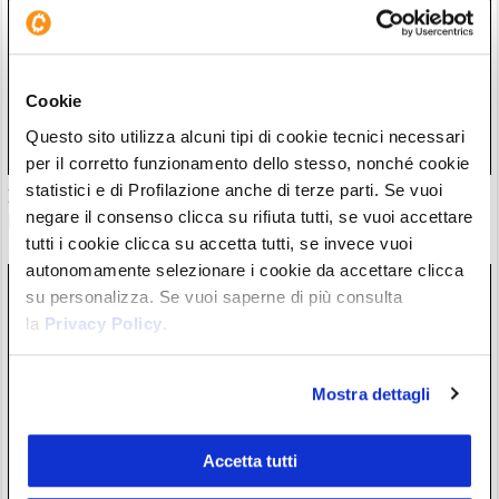
Cookie
Questo sito utilizza alcuni tipi di cookie tecnici necessari
per il corretto funzionamento dello stesso, nonché cookie
statistici e di Profilazione anche di terze parti. Se vuoi
Il “nuovo Warren Buffett” crolla insieme all’AI. Da marzo
però è ancora leader
negare il consenso clicca su rifiuta tutti, se vuoi accettare
tutti i cookie clicca su accetta tutti, se invece vuoi
28/07/26 20:17
autonomamente selezionare i cookie da accettare clicca
su personalizza. Se vuoi saperne di più consulta
la
Privacy Policy
.
Mostra dettagli
Accetta tutti