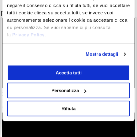
negare il consenso clicca su rifiuta tutti, se vuoi accettare
Potrebbe interessarti anche
tutti i cookie clicca su accetta tutti, se invece vuoi
autonomamente selezionare i cookie da accettare clicca
su personalizza. Se vuoi saperne di più consulta
la
Privacy Policy
.
Mostra dettagli
Accetta tutti
Personalizza
30 milioni in crypto rubate con attacchi violenti. Francia
guida classifica della vergogna
06/08/26 18:17
Rifiuta