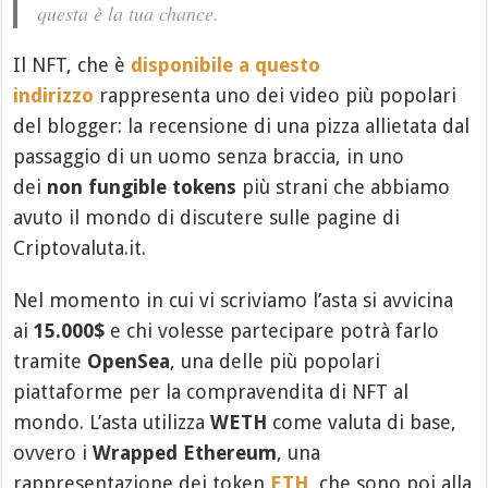
questa è la tua chance.
Il NFT, che è
disponibile a questo
indirizzo
rappresenta uno dei video più popolari
del blogger: la recensione di una pizza allietata dal
passaggio di un uomo senza braccia, in uno
dei
non fungible tokens
più strani che abbiamo
avuto il mondo di discutere sulle pagine di
Criptovaluta.it.
Nel momento in cui vi scriviamo l’asta si avvicina
ai
15.000$
e chi volesse partecipare potrà farlo
tramite
OpenSea
, una delle più popolari
piattaforme per la compravendita di NFT al
mondo. L’asta utilizza
WETH
come valuta di base,
ovvero i
Wrapped Ethereum
, una
rappresentazione dei token
ETH
, che sono poi alla