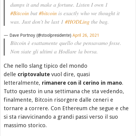
dumps it and make a fortune. Listen I own 1
#Bitcoin
but
#bitcoin
is exactly who we thought it
was. Just don’t be last 1
#HODLing
the bag.
— Dave Portnoy (@stoolpresidente)
April 26, 2021
Bitcoin è esattamente quello che pensavamo fosse.
Non siate gli ultimi a
Hodlare
la borsa.
Che nello slang tipico del mondo
delle
criptovalute
vuol dire, quasi
letteralmente,
rimanere con il cerino in mano
.
Tutto questo in una settimana che sta vedendo,
finalmente, Bitcoin risorgere dalle ceneri e
tornare a correre. Con Ethereum che segue e che
si sta riavvicinando a grandi passi verso il suo
massimo storico.