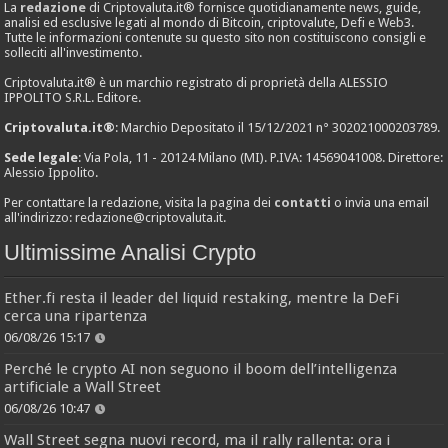
La
redazione
di Criptovaluta.it® fornisce quotidianamente news, guide,
analisi ed esclusive legati al mondo di Bitcoin, criptovalute, Defi e Web3.
Tutte le informazioni contenute su questo sito non costituiscono consigli e
solleciti all'investimento.
Criptovaluta.it® è un marchio registrato di proprietà della ALESSIO
IPPOLITO S.R.L. Editore.
Criptovaluta.it®
: Marchio Depositato il 15/12/2021 n° 302021000203789.
Sede legale
: Via Pola, 11 - 20124 Milano (MI). P.IVA: 14569041008. Direttore:
Alessio Ippolito.
Per contattare la redazione, visita la pagina dei
contatti
o invia una email
all'indirizzo:
redazione@criptovaluta.it
.
Ultimissime Analisi Crypto
Ether.fi resta il leader del liquid restaking, mentre la DeFi
cerca una ripartenza
06/08/26 15:17
Perché le crypto AI non seguono il boom dell’intelligenza
artificiale a Wall Street
06/08/26 10:47
Wall Street segna nuovi record, ma il rally rallenta: ora i