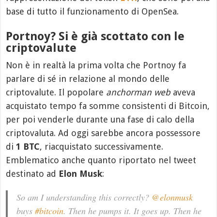
base di tutto il funzionamento di OpenSea.
Portnoy? Si è già scottato con le
criptovalute
Non è in realtà la prima volta che Portnoy fa
parlare di sé in relazione al mondo delle
criptovalute. Il popolare
anchorman web
aveva
acquistato tempo fa somme consistenti di Bitcoin,
per poi venderle durante una fase di calo della
criptovaluta. Ad oggi sarebbe ancora possessore
di
1 BTC
, riacquistato successivamente.
Emblematico anche quanto riportato nel tweet
destinato ad
Elon Musk
:
So am I understanding this correctly?
@elonmusk
buys
#bitcoin
. Then he pumps it. It goes up. Then he