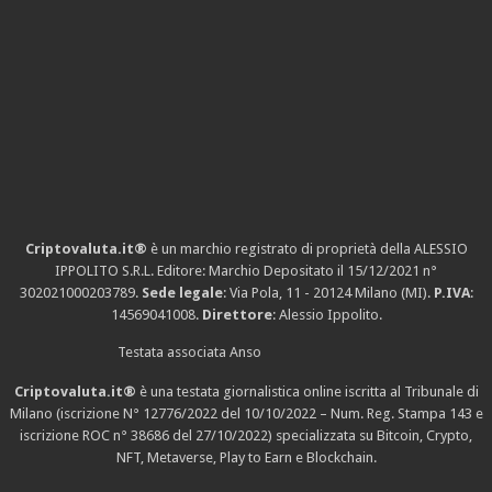
Criptovaluta.it®
è un marchio registrato di proprietà della ALESSIO
IPPOLITO S.R.L. Editore: Marchio Depositato il 15/12/2021
n°
302021000203789
.
Sede legale
: Via Pola, 11 - 20124 Milano (MI).
P.IVA
:
14569041008.
Direttore
: Alessio Ippolito.
Testata associata Anso
Criptovaluta.it®
è una testata giornalistica online iscritta al Tribunale di
Milano (iscrizione N° 12776/2022 del 10/10/2022 – Num. Reg. Stampa 143 e
iscrizione
ROC n° 38686
del 27/10/2022) specializzata su Bitcoin, Crypto,
NFT, Metaverse, Play to Earn e Blockchain.