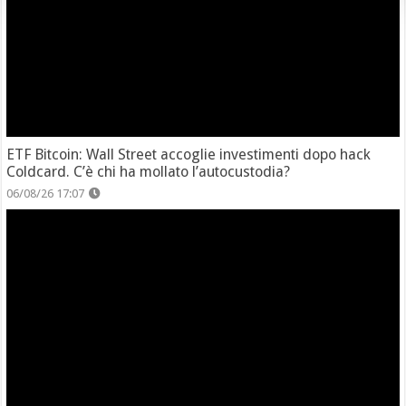
ETF Bitcoin: Wall Street accoglie investimenti dopo hack
Coldcard. C’è chi ha mollato l’autocustodia?
06/08/26 17:07