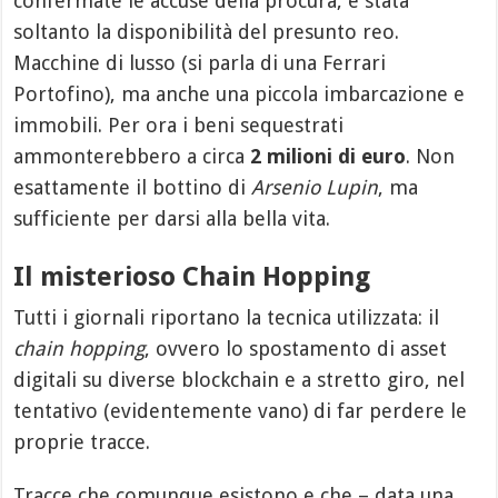
confermate le accuse della procura, è stata
soltanto la disponibilità del presunto reo.
Macchine di lusso (si parla di una Ferrari
Portofino), ma anche una piccola imbarcazione e
immobili. Per ora i beni sequestrati
ammonterebbero a circa
2 milioni di euro
. Non
esattamente il bottino di
Arsenio Lupin
, ma
sufficiente per darsi alla bella vita.
Il misterioso Chain Hopping
Tutti i giornali riportano la tecnica utilizzata: il
chain hopping
, ovvero lo spostamento di asset
digitali su diverse blockchain e a stretto giro, nel
tentativo (evidentemente vano) di far perdere le
proprie tracce.
Tracce che comunque esistono e che – data una