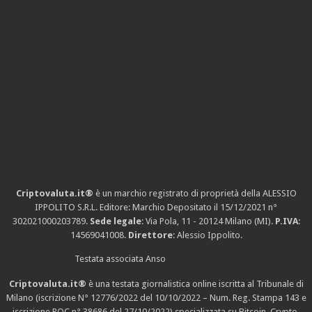
Criptovaluta.it®
è un marchio registrato di proprietà della ALESSIO
IPPOLITO S.R.L. Editore: Marchio Depositato il 15/12/2021
n°
302021000203789
.
Sede legale
: Via Pola, 11 - 20124 Milano (MI).
P.IVA
:
14569041008.
Direttore
: Alessio Ippolito.
Testata associata Anso
Criptovaluta.it®
è una testata giornalistica online iscritta al Tribunale di
Milano (iscrizione N° 12776/2022 del 10/10/2022 – Num. Reg. Stampa 143 e
iscrizione
ROC n° 38686
del 27/10/2022) specializzata su Bitcoin, Crypto,