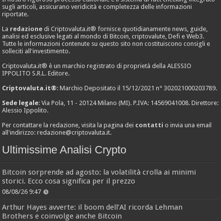
sugli articoli, assicurano veridicità e completezza delle informazioni
riportate.
La
redazione
di Criptovaluta.it® fornisce quotidianamente news, guide,
analisi ed esclusive legati al mondo di Bitcoin, criptovalute, Defi e Web3.
Tutte le informazioni contenute su questo sito non costituiscono consigli e
solleciti all'investimento.
Criptovaluta.it® è un marchio registrato di proprietà della ALESSIO
IPPOLITO S.R.L. Editore.
Criptovaluta.it®
: Marchio Depositato il 15/12/2021 n° 302021000203789.
Sede legale
: Via Pola, 11 - 20124 Milano (MI). P.IVA: 14569041008. Direttore:
Alessio Ippolito.
Per contattare la redazione, visita la pagina dei
contatti
o invia una email
all'indirizzo:
redazione@criptovaluta.it
.
Ultimissime Analisi Crypto
Bitcoin sorprende ad agosto: la volatilità crolla ai minimi
storici. Ecco cosa significa per il prezzo
08/08/26 9:47
Arthur Hayes avverte: il boom dell’AI ricorda Lehman
Brothers e coinvolge anche Bitcoin