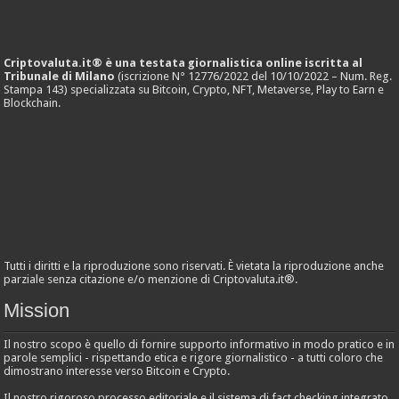
Criptovaluta.it® è una testata giornalistica online iscritta al
Tribunale di Milano
(iscrizione N° 12776/2022 del 10/10/2022 – Num. Reg.
Stampa 143) specializzata su Bitcoin, Crypto, NFT, Metaverse, Play to Earn e
Blockchain.
Tutti i diritti e la riproduzione sono riservati. È vietata la riproduzione anche
parziale senza citazione e/o menzione di Criptovaluta.it®.
Mission
Il nostro scopo è quello di fornire supporto informativo in modo pratico e in
parole semplici - rispettando etica e rigore giornalistico - a tutti coloro che
dimostrano interesse verso Bitcoin e Crypto.
Il nostro rigoroso processo editoriale e il sistema di fact checking integrato