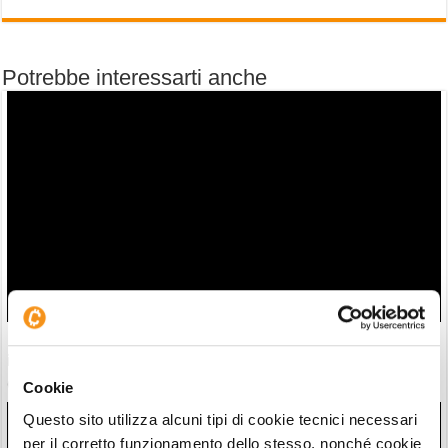
Potrebbe interessarti anche
Michael Burry: “Siamo nel Trump Market. Fai soldi se sei un
idiota”. Lo sfogo durante la mega bull run AI
08/08/26 16:17
Cookie
Questo sito utilizza alcuni tipi di cookie tecnici necessari
per il corretto funzionamento dello stesso, nonché cookie