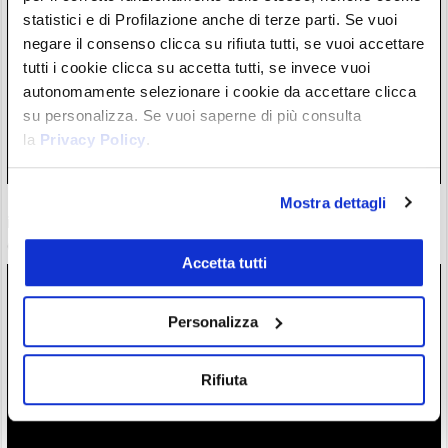
statistici e di Profilazione anche di terze parti. Se vuoi
negare il consenso clicca su rifiuta tutti, se vuoi accettare
tutti i cookie clicca su accetta tutti, se invece vuoi
autonomamente selezionare i cookie da accettare clicca
su personalizza. Se vuoi saperne di più consulta
la
Privacy Policy
.
Mostra dettagli
Ethereum: aggiornamento con “stop” allo staking,
interviene CEO di società da 1,5 miliardi in ETH
08/08/26 13:17
Accetta tutti
Personalizza
Rifiuta