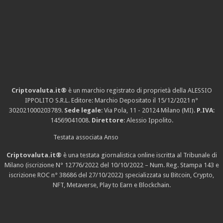
Criptovaluta.it®
è un marchio registrato di proprietà della ALESSIO
IPPOLITO S.R.L. Editore: Marchio Depositato il 15/12/2021
n°
302021000203789
.
Sede legale
: Via Pola, 11 - 20124 Milano (MI).
P.IVA
:
14569041008.
Direttore
: Alessio Ippolito.
Testata associata Anso
Criptovaluta.it®
è una testata giornalistica online iscritta al Tribunale di
Milano (iscrizione N° 12776/2022 del 10/10/2022 – Num. Reg. Stampa 143 e
iscrizione
ROC n° 38686
del 27/10/2022) specializzata su Bitcoin, Crypto,
NFT, Metaverse, Play to Earn e Blockchain.