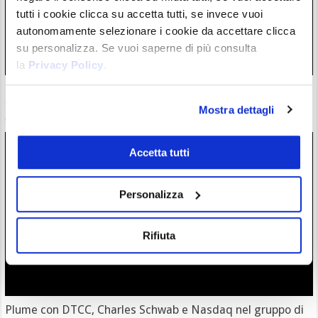
tutti i cookie clicca su accetta tutti, se invece vuoi
autonomamente selezionare i cookie da accettare clicca
su personalizza. Se vuoi saperne di più consulta
la
Privacy Policy
.
ETF Bitcoin: Wall Street accoglie investimenti dopo hack
Coldcard. C’è chi ha mollato l’autocustodia?
Mostra dettagli
06/08/26 17:07
Accetta tutti
Personalizza
Rifiuta
Plume con DTCC, Charles Schwab e Nasdaq nel gruppo di