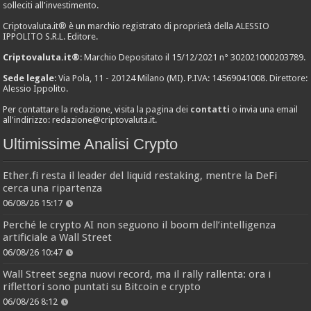
solleciti all'investimento.
Criptovaluta.it® è un marchio registrato di proprietà della ALESSIO
IPPOLITO S.R.L. Editore.
Criptovaluta.it®
: Marchio Depositato il 15/12/2021 n° 302021000203789.
Sede legale
: Via Pola, 11 - 20124 Milano (MI). P.IVA: 14569041008. Direttore:
Alessio Ippolito.
Per contattare la redazione, visita la pagina dei
contatti
o invia una email
all'indirizzo:
redazione@criptovaluta.it
.
Ultimissime Analisi Crypto
Ether.fi resta il leader del liquid restaking, mentre la DeFi
cerca una ripartenza
06/08/26 15:17
Perché le crypto AI non seguono il boom dell’intelligenza
artificiale a Wall Street
06/08/26 10:47
Wall Street segna nuovi record, ma il rally rallenta: ora i
riflettori sono puntati su Bitcoin e crypto
06/08/26 8:12