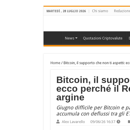
Chi siamo
Redazion
MARTEDÌ , 28 LUGLIO 2026
News
Quotazioni Criptovalute
Home
/
Bitcoin, il supporto che non ti aspetti: ec
Bitcoin, il suppo
ecco perché il Re
argine
Giugno difficile per Bitcoin e p
accumula con deflussi tra gli E
Alex Lavarello
09/06/26 16:37