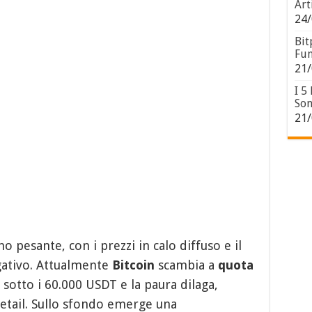
Art
24/
Bit
Fun
21/
I 5
Son
21/
o pesante, con i prezzi in calo diffuso e il
ativo. Attualmente
Bitcoin
scambia a
quota
sotto i 60.000 USDT e la paura dilaga,
 retail. Sullo sfondo emerge una