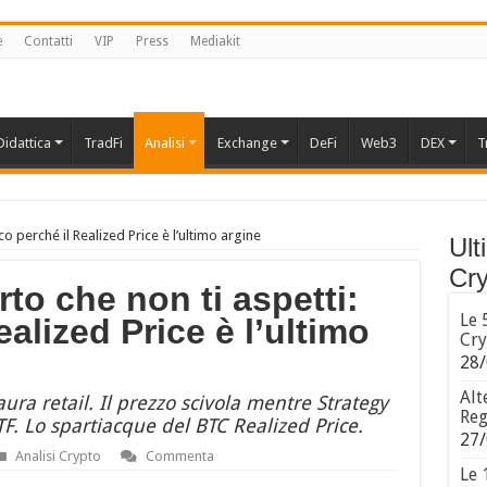
e
Contatti
VIP
Press
Mediakit
Didattica
TradFi
Analisi
Exchange
DeFi
Web3
DEX
T
co perché il Realized Price è l’ultimo argine
Ult
Cry
rto che non ti aspetti:
Le 
alized Price è l’ultimo
Cry
28/
Alt
aura retail. Il prezzo scivola mentre Strategy
Reg
TF. Lo spartiacque del BTC Realized Price.
27/
Analisi Crypto
Commenta
Le 