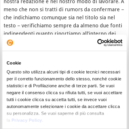
nostra redazione e nel nostro modo di lavorare. A
meno che non si tratti di rumors da confermare –
che indichiamo comunque sia nel titolo sia nel
testo – verifichiamo sempre da almeno due fonti
indipendenti quanto riportiamo all’interno dei
nostri articoli.
E nel caso in cui non fosse possibile confermare le
Cookie
notizie che circolano – preferiamo passare la
mano e perdere una notizia con molto
hype
,
Questo sito utilizza alcuni tipi di cookie tecnici necessari
per il corretto funzionamento dello stesso, nonché cookie
piuttosto che esporre i nostri lettori al rischio di
statistici e di Profilazione anche di terze parti. Se vuoi
perdere il proprio denaro. Un
modus
negare il consenso clicca su rifiuta tutti, se vuoi accettare
operandi
che, a quanto pare, non è molto diffuso
tutti i cookie clicca su accetta tutti, se invece vuoi
nell’industria. Noi continueremo per la nostra
autonomamente selezionare i cookie da accettare clicca
strada, certi di essere dalla parte del giusto e di
su personalizza. Se vuoi saperne di più consulta
metterci sempre la faccia in tutto quello che
la
Privacy Policy
.
raccontiamo ai nostri lettori. Anche quando