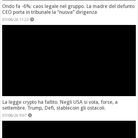
Ondo fa -6%: caos legale nel gruppo. La madre del defunto
CEO porta in tribunale la “nuova” dirigenza
07/08/26 11:23
La legge crypto ha fallito. Negli USA si vota, forse, a
settembre. Trump, Defi, stablecoin gli ostacoli.
07/08/26 9:07