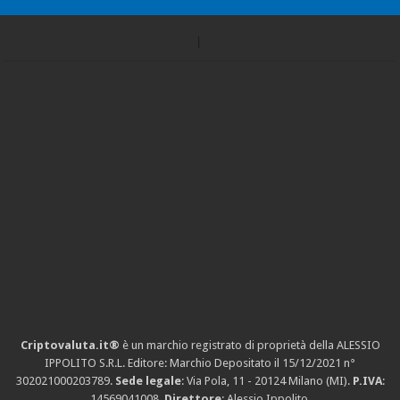
Criptovaluta.it®
è un marchio registrato di proprietà della ALESSIO
IPPOLITO S.R.L. Editore: Marchio Depositato il 15/12/2021
n°
302021000203789
.
Sede legale
: Via Pola, 11 - 20124 Milano (MI).
P.IVA
:
14569041008.
Direttore
: Alessio Ippolito.