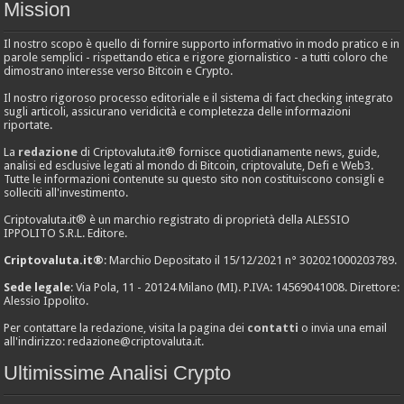
Mission
Il nostro scopo è quello di fornire supporto informativo in modo pratico e in
parole semplici - rispettando etica e rigore giornalistico - a tutti coloro che
dimostrano interesse verso Bitcoin e Crypto.
Il nostro rigoroso processo editoriale e il sistema di fact checking integrato
sugli articoli, assicurano veridicità e completezza delle informazioni
riportate.
La
redazione
di Criptovaluta.it® fornisce quotidianamente news, guide,
analisi ed esclusive legati al mondo di Bitcoin, criptovalute, Defi e Web3.
Tutte le informazioni contenute su questo sito non costituiscono consigli e
solleciti all'investimento.
Criptovaluta.it® è un marchio registrato di proprietà della ALESSIO
IPPOLITO S.R.L. Editore.
Criptovaluta.it®
: Marchio Depositato il 15/12/2021 n° 302021000203789.
Sede legale
: Via Pola, 11 - 20124 Milano (MI). P.IVA: 14569041008. Direttore:
Alessio Ippolito.
Per contattare la redazione, visita la pagina dei
contatti
o invia una email
all'indirizzo:
redazione@criptovaluta.it
.
Ultimissime Analisi Crypto