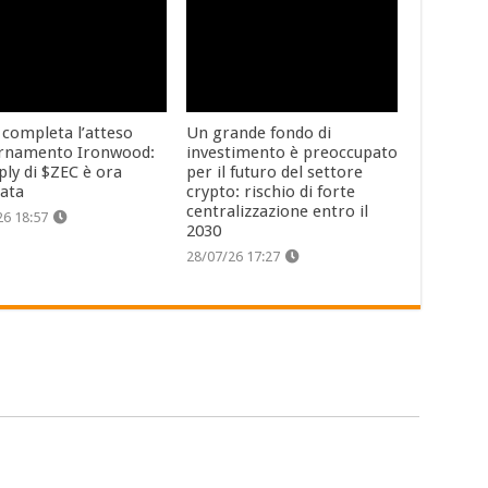
 completa l’atteso
Un grande fondo di
rnamento Ironwood:
investimento è preoccupato
ply di $ZEC è ora
per il futuro del settore
cata
crypto: rischio di forte
centralizzazione entro il
26 18:57
2030
28/07/26 17:27