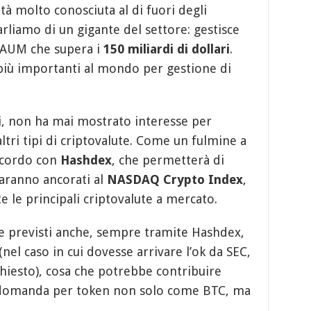
tà molto conosciuta al di fuori degli
arliamo di un gigante del settore: gestisce
un AUM che supera i
150 miliardi di dollari
.
 più importanti al mondo per gestione di
i, non ha mai mostrato interesse per
ltri tipi di criptovalute. Come un fulmine a
accordo con
Hashdex
, che permetterà di
saranno ancorati al
NASDAQ Crypto Index
,
e le principali criptovalute a mercato.
e previsti anche, sempre tramite Hashdex,
 (nel caso in cui dovesse arrivare l’ok da SEC,
chiesto), cosa che potrebbe contribuire
di domanda per token non solo come BTC, ma