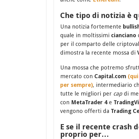
Che tipo di notizia è 
Una notizia fortemente
bullis
quale in moltissimi
cianciano
d
per il comparto delle criptov
dimostra la recente mossa di
Una mossa che potremo sfrutta
mercato con
Capital.com
(qui
per sempre)
, intermediario c
tutte le migliori per
cap
di mer
con
MetaTrader 4
e
TradingV
vengono offerti da
Trading Ce
E se il recente crash 
proprio per…