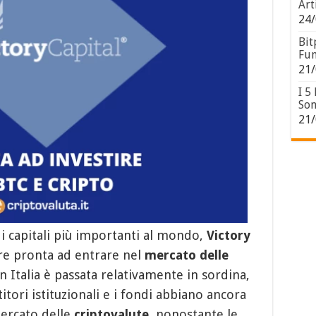
Art
24/
Bit
Fun
21/
I 5
Son
21/
di capitali più importanti al mondo,
Victory
ere pronta ad entrare nel
mercato delle
in Italia è passata relativamente in sordina,
tori istituzionali e i fondi abbiano ancora
mercato delle
criptovalute
, nonostante le