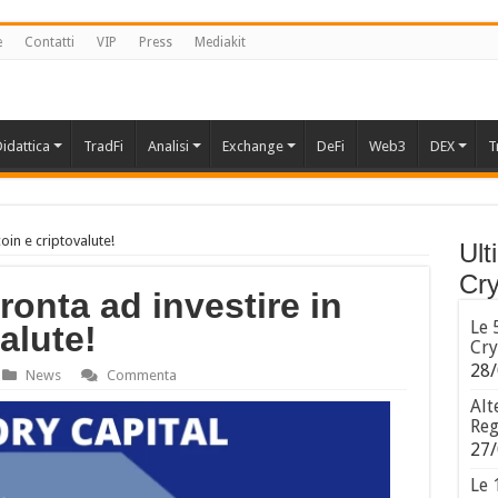
e
Contatti
VIP
Press
Mediakit
idattica
TradFi
Analisi
Exchange
DeFi
Web3
DEX
T
coin e criptovalute!
Ult
Cry
ronta ad investire in
Le 
alute!
Cry
28/
News
Commenta
Alt
Reg
27/
Le 