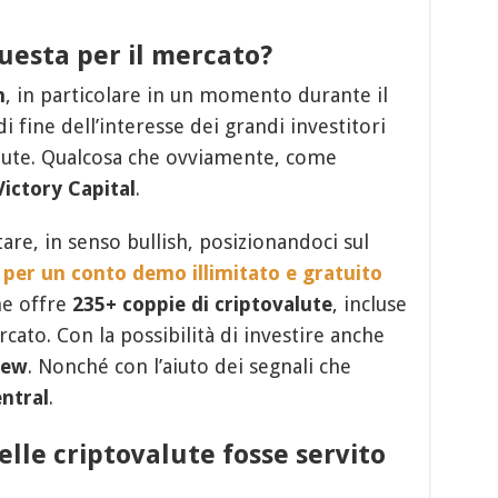
questa per il mercato?
h
, in particolare in un momento durante il
i fine dell’interesse dei grandi investitori
alute. Qualcosa che ovviamente, come
Victory Capital
.
re, in senso bullish, posizionandoci sul
 per un conto demo illimitato e gratuito
he offre
235+ coppie di criptovalute
, incluse
cato. Con la possibilità di investire anche
iew
. Nonché con l’aiuto dei segnali che
ntral
.
delle criptovalute fosse servito