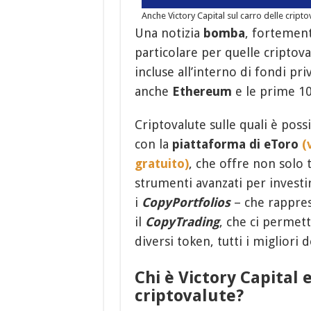
Anche Victory Capital sul carro delle cripto
Una notizia
bomba
, fortement
particolare per quelle cripto
incluse all’interno di fondi pr
anche
Ethereum
e le prime 10
Criptovalute sulle quali è poss
con la
piattaforma di eToro
(
gratuito)
, che offre non solo 
strumenti avanzati per invest
i
CopyPortfolios
– che rappres
il
CopyTrading
, che ci permet
diversi token, tutti i migliori
Chi è Victory Capital 
criptovalute?