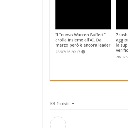
Il “nuovo Warren Buffett”
Zcash
crolla insieme all’AI. Da
aggio
marzo però è ancora leader
la sup
verifi
28/07/26 20:17
28/07/
Iscriviti