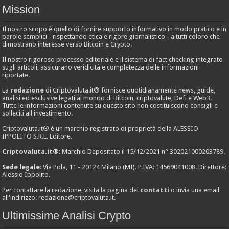
Mission
Il nostro scopo è quello di fornire supporto informativo in modo pratico e in
parole semplici - rispettando etica e rigore giornalistico - a tutti coloro che
dimostrano interesse verso Bitcoin e Crypto.
Il nostro rigoroso processo editoriale e il sistema di fact checking integrato
sugli articoli, assicurano veridicità e completezza delle informazioni
riportate.
La
redazione
di Criptovaluta.it® fornisce quotidianamente news, guide,
analisi ed esclusive legati al mondo di Bitcoin, criptovalute, Defi e Web3.
Tutte le informazioni contenute su questo sito non costituiscono consigli e
solleciti all'investimento.
Criptovaluta.it® è un marchio registrato di proprietà della ALESSIO
IPPOLITO S.R.L. Editore.
Criptovaluta.it®
: Marchio Depositato il 15/12/2021 n° 302021000203789.
Sede legale
: Via Pola, 11 - 20124 Milano (MI). P.IVA: 14569041008. Direttore:
Alessio Ippolito.
Per contattare la redazione, visita la pagina dei
contatti
o invia una email
all'indirizzo:
redazione@criptovaluta.it
.
Ultimissime Analisi Crypto