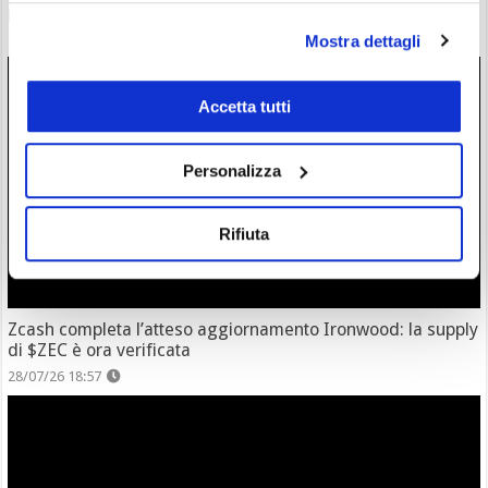
però è ancora leader
28/07/26 20:17
Mostra dettagli
Accetta tutti
Personalizza
Rifiuta
Zcash completa l’atteso aggiornamento Ironwood: la supply
di $ZEC è ora verificata
28/07/26 18:57