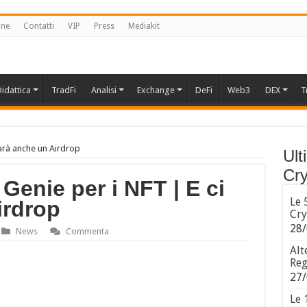
one
Contatti
VIP
Press
Mediakit
idattica
TradFi
Analisi
Exchange
DeFi
Web3
DEX
T
sarà anche un Airdrop
Ult
Cry
Genie per i NFT | E ci
Le 
irdrop
Cry
28/
News
Commenta
Alt
Reg
27/
Le 