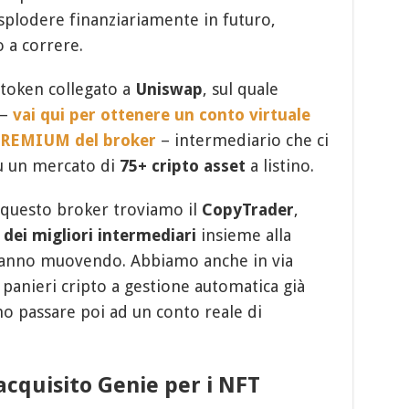
splodere finanziariamente in futuro,
 a correre.
l token collegato a
Uniswap
, sul quale
–
vai qui per ottenere un conto virtuale
 PREMIUM del broker
– intermediario che ci
u un mercato di
75+ cripto asset
a listino.
i questo broker troviamo il
CopyTrader
,
 dei migliori intermediari
insieme alla
 stanno muovendo. Abbiamo anche in via
, panieri cripto a gestione automatica già
 passare poi ad un conto reale di
cquisito Genie per i NFT