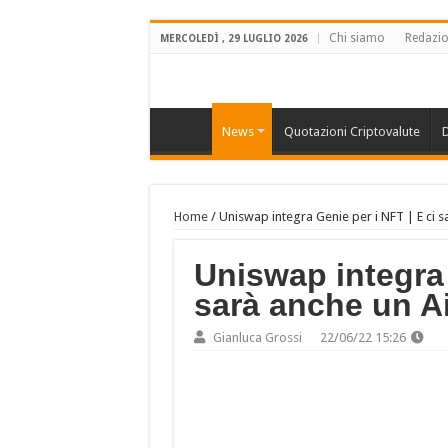
Chi siamo
Redazi
MERCOLEDÌ , 29 LUGLIO 2026
News
Quotazioni Criptovalute
D
Home
/
Uniswap integra Genie per i NFT | E ci 
Uniswap integra 
sarà anche un A
Gianluca Grossi
22/06/22 15:26