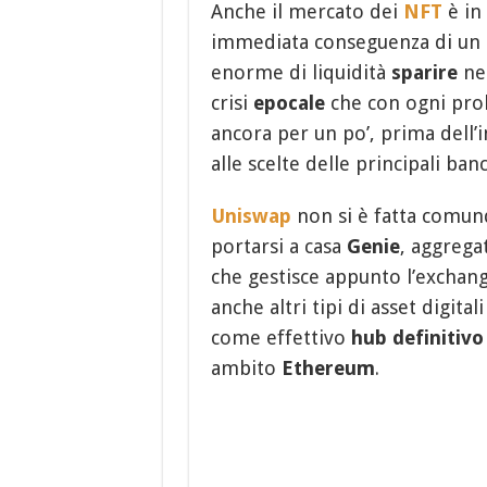
Anche il mercato dei
NFT
è in
immediata conseguenza di un m
enorme di liquidità
sparire
nel
crisi
epocale
che con ogni proba
ancora per un po’, prima dell
alle scelte delle principali ban
Uniswap
non si è fatta comunq
portarsi a casa
Genie
, aggreg
che gestisce appunto l’exchan
anche altri tipi di asset digital
come effettivo
hub definitivo
ambito
Ethereum
.