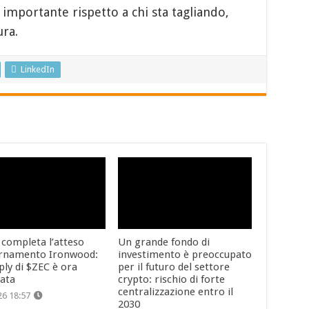
 importante rispetto a chi sta tagliando,
ura.
LinkedIn
 completa l’atteso
Un grande fondo di
rnamento Ironwood:
investimento è preoccupato
ply di $ZEC è ora
per il futuro del settore
cata
crypto: rischio di forte
centralizzazione entro il
26 18:57
2030