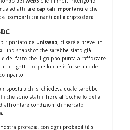
 mondo del
Web3
che in molti ritengono
ua ad attirare
capitali importanti
e che
ei comparti trainanti della criptosfera.
SDC
o riportato da
Uniswap
, ci sarà a breve un
 su uno snapshot che sarebbe stato già
le del fatto che il gruppo punta a rafforzare
al progetto in quello che è forse uno dei
 comparto.
risposta a chi si chiedeva quale sarebbe
li che sono stati il fiore all’occhiello della
d affrontare condizioni di mercato
a.
nostra profezia, con ogni probabilità si