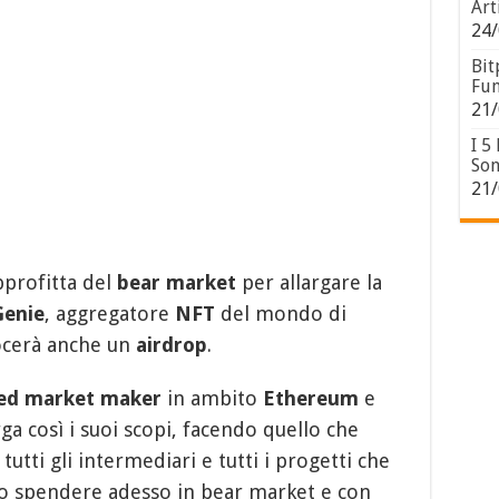
Art
24/
Bit
Fun
21/
I 5
Son
21/
pprofitta del
bear market
per allargare la
Genie
, aggregatore
NFT
del mondo di
socerà anche un
airdrop
.
ed market maker
in ambito
Ethereum
e
ga così i suoi scopi, facendo quello che
tti gli intermediari e tutti i progetti che
ero spendere adesso in bear market e con