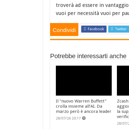
troverà ad essere in vantaggio
vuoi per necessità vuoi per pa
Facebook
Twitter
Condividi
Potrebbe interessarti anche
Il “nuovo Warren Buffett”
Zcash
crolla insieme all’AI. Da
aggio
marzo però è ancora leader
la sup
verifi
28/07/26 20:17
28/07/