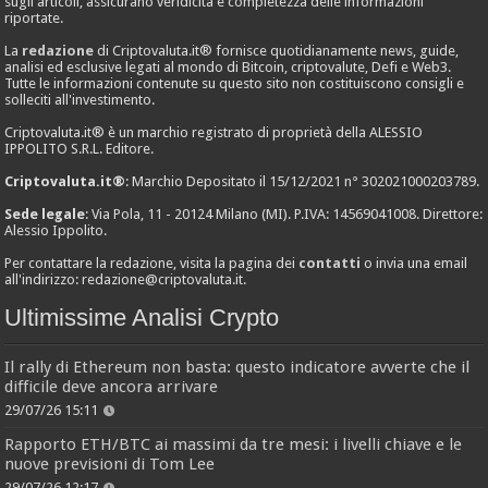
sugli articoli, assicurano veridicità e completezza delle informazioni
riportate.
La
redazione
di Criptovaluta.it® fornisce quotidianamente news, guide,
analisi ed esclusive legati al mondo di Bitcoin, criptovalute, Defi e Web3.
Tutte le informazioni contenute su questo sito non costituiscono consigli e
solleciti all'investimento.
Criptovaluta.it® è un marchio registrato di proprietà della ALESSIO
IPPOLITO S.R.L. Editore.
Criptovaluta.it®
: Marchio Depositato il 15/12/2021 n° 302021000203789.
Sede legale
: Via Pola, 11 - 20124 Milano (MI). P.IVA: 14569041008. Direttore:
Alessio Ippolito.
Per contattare la redazione, visita la pagina dei
contatti
o invia una email
all'indirizzo:
redazione@criptovaluta.it
.
Ultimissime Analisi Crypto
Il rally di Ethereum non basta: questo indicatore avverte che il
difficile deve ancora arrivare
29/07/26 15:11
Rapporto ETH/BTC ai massimi da tre mesi: i livelli chiave e le
nuove previsioni di Tom Lee
29/07/26 12:17