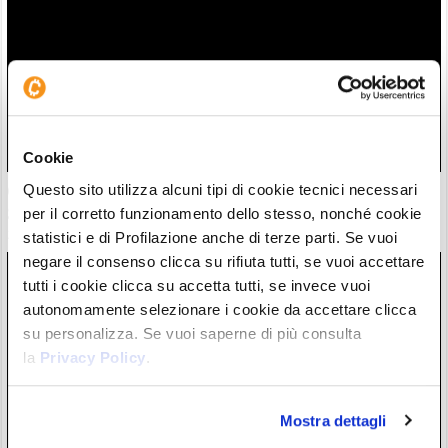
Cookie
Questo sito utilizza alcuni tipi di cookie tecnici necessari
Crollo di Seul: SK Hynix a -60% dai massimi spinge il
governo a intervenire
per il corretto funzionamento dello stesso, nonché cookie
29/07/26 16:37
statistici e di Profilazione anche di terze parti. Se vuoi
negare il consenso clicca su rifiuta tutti, se vuoi accettare
tutti i cookie clicca su accetta tutti, se invece vuoi
autonomamente selezionare i cookie da accettare clicca
su personalizza. Se vuoi saperne di più consulta
la
Privacy Policy
.
Mostra dettagli