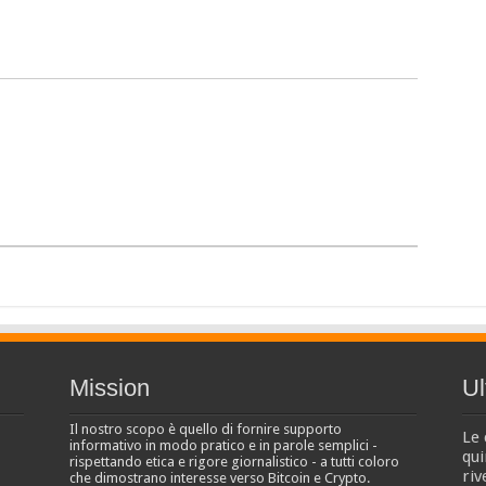
Mission
Ul
Il nostro scopo è quello di fornire supporto
Le 
informativo in modo pratico e in parole semplici -
qui
rispettando etica e rigore giornalistico - a tutti coloro
riv
che dimostrano interesse verso Bitcoin e Crypto.