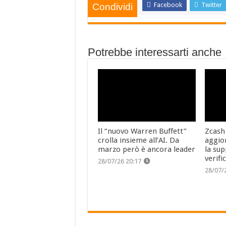
Facebook
Twitter
Condividi
Potrebbe interessarti anche
Il “nuovo Warren Buffett”
Zcash
crolla insieme all’AI. Da
aggio
marzo però è ancora leader
la sup
verifi
28/07/26 20:17
28/07/