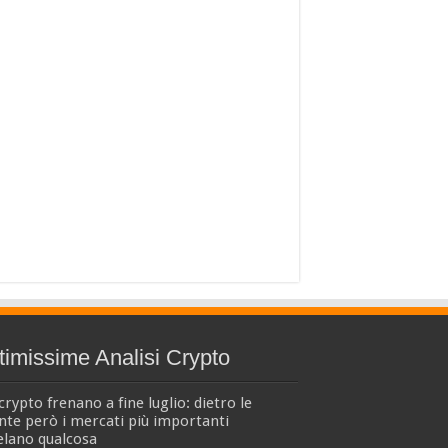
timissime Analisi Crypto
crypto frenano a fine luglio: dietro le
nte però i mercati più importanti
elano qualcosa