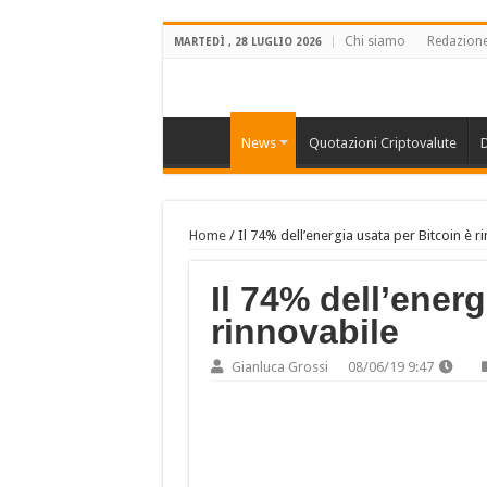
Chi siamo
Redazion
MARTEDÌ , 28 LUGLIO 2026
News
Quotazioni Criptovalute
D
Home
/
Il 74% dell’energia usata per Bitcoin è r
Il 74% dell’energ
rinnovabile
Gianluca Grossi
08/06/19 9:47