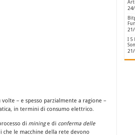
Art
24/
Bit
Fun
21/
I 5
Son
21/
ù volte – e spesso parzialmente a ragione –
ica, in termini di consumo elettrico.
processo di
mining
e di
conferma delle
li che le macchine della rete devono