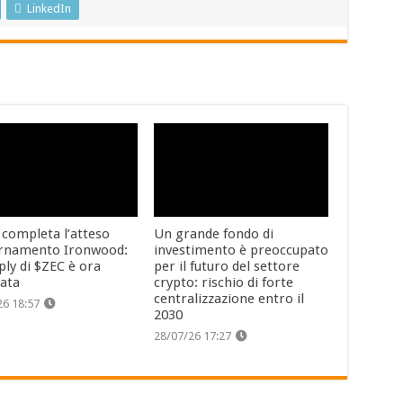
LinkedIn
 completa l’atteso
Un grande fondo di
rnamento Ironwood:
investimento è preoccupato
ply di $ZEC è ora
per il futuro del settore
cata
crypto: rischio di forte
centralizzazione entro il
26 18:57
2030
28/07/26 17:27