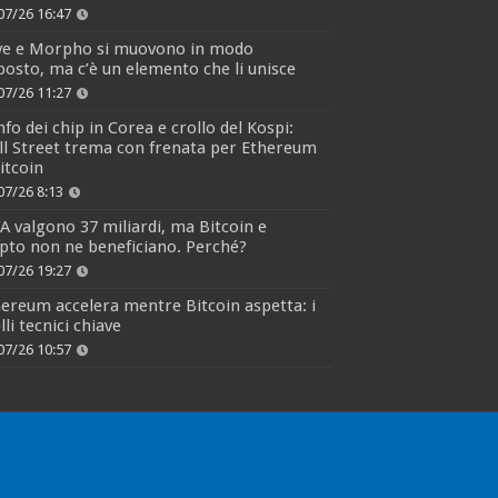
07/26 16:47
ve e Morpho si muovono in modo
osto, ma c’è un elemento che li unisce
07/26 11:27
fo dei chip in Corea e crollo del Kospi:
l Street trema con frenata per Ethereum
itcoin
07/26 8:13
 valgono 37 miliardi, ma Bitcoin e
pto non ne beneficiano. Perché?
07/26 19:27
ereum accelera mentre Bitcoin aspetta: i
elli tecnici chiave
07/26 10:57