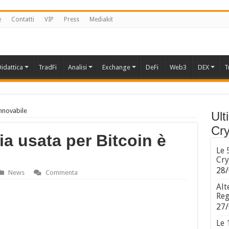
e
Contatti
VIP
Press
Mediakit
idattica
TradFi
Analisi
Exchange
DeFi
Web3
DEX
T
innovabile
Ult
Cry
ia usata per Bitcoin è
Le 
Cry
28/
News
Commenta
Alt
Reg
27/
Le 