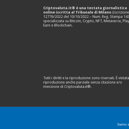
Criptovaluta.it® è una testata giornalistica
online iscritta al Tribunale di Milano
(iscrizion
12776/2022 del 10/10/2022 – Num. Reg. Stampa 143
specializzata su Bitcoin, Crypto, NFT, Metaverse, Play
Earn e Blockchain.
Tutti i diritti e la riproduzione sono riservati. È vietata
riproduzione anche parziale senza citazione e/o
menzione di Criptovaluta.it®.
Siamo s