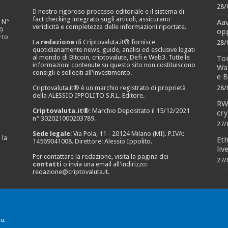
28/
Il nostro rigoroso processo editoriale e il sistema di
fact checking integrato sugli articoli, assicurano
Aa
e N°
veridicità e completezza delle informazioni riportate.
)
opp
 to
La
redazione
di Criptovaluta.it® fornisce
28/
quotidianamente news, guide, analisi ed esclusive legati
al mondo di Bitcoin, criptovalute, Defi e Web3. Tutte le
Ton
informazioni contenute su questo sito non costituiscono
Wal
consigli e solleciti all'investimento.
e B
Criptovaluta.it® è un marchio registrato di proprietà
28/
della ALESSIO IPPOLITO S.R.L. Editore.
RWA
Criptovaluta.it®
: Marchio Depositato il 15/12/2021
cry
n° 302021000203789.
27/
Sede legale
: Via Pola, 11 - 20124 Milano (MI). P.IVA:
 la
Eth
14569041008. Direttore: Alessio Ippolito.
liv
Per contattare la redazione, visita la pagina dei
27/
contatti
o invia una email all'indirizzo:
redazione@criptovaluta.it
.
u: