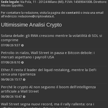
Sede legale
: Via Pola, 11 - 20124 Milano (MI). P.IVA: 14569041008. Direttore:
Alessio Ippolito.
Per contattare la redazione, visita la pagina dei
contatti
o invia una email
all'indirizzo:
redazione@criptovaluta.it
.
Ultimissime Analisi Crypto
Solana delude: gli RWA crescono mentre la volatilità di SOL si
comprime
07/08/26 9:37
Petrolio in rialzo, Wall Street in pausa e Bitcoin debole: i
mercati aspettano i payroll USA
07/08/26 8:10
Ether.fi resta il leader del liquid restaking, mentre la DeFi
cerca una ripartenza
06/08/26 15:17
Perché le crypto AI non seguono il boom dell’intelligenza
artificiale a Wall Street
06/08/26 10:47
Wall Street segna nuovi record, ma il rally rallenta: ora i