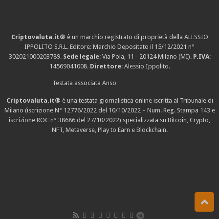
Criptovaluta.it®
è un marchio registrato di proprietà della ALESSIO
IPPOLITO S.R.L. Editore: Marchio Depositato il 15/12/2021
n°
302021000203789
.
Sede legale
: Via Pola, 11 - 20124 Milano (MI).
P.IVA
:
14569041008.
Direttore
: Alessio Ippolito.
Testata associata Anso
Criptovaluta.it®
è una testata giornalistica online iscritta al Tribunale di
Milano (iscrizione N° 12776/2022 del 10/10/2022 – Num. Reg. Stampa 143 e
iscrizione
ROC n° 38686
del 27/10/2022) specializzata su Bitcoin, Crypto,
NFT, Metaverse, Play to Earn e Blockchain.