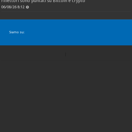
riflettori sono puntati su Bitcoin e crypto
06/08/26 8:12
Siamo su: