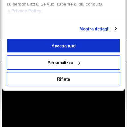
su personalizza. Se vuoi saperne di più consulta
la
Privacy Policy
.
Mostra dettagli
La legge crypto ha fallito. Negli USA si vota, forse, a
Accetta tutti
settembre. Trump, Defi, stablecoin gli ostacoli.
07/08/26 9:07
Personalizza
Rifiuta