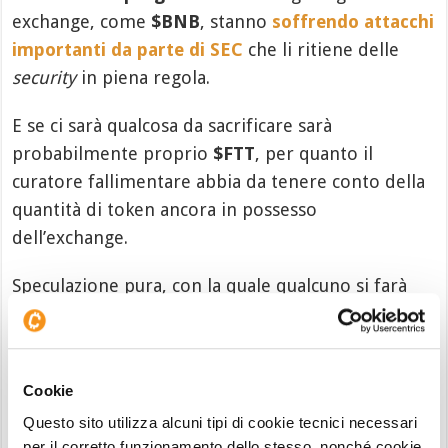
exchange, come
$BNB
, stanno
soffrendo attacchi
importanti da parte di SEC
che li ritiene delle
security
in piena regola.
E se ci sarà qualcosa da sacrificare sarà
probabilmente proprio
$FTT
, per quanto il
curatore fallimentare abbia da tenere conto della
quantità di token ancora in possesso
dell’exchange.
Speculazione pura, con la quale qualcuno si farà
male e alla quale vi invitiamo a prestare la
massima attenzione, senza seguire sirene che poi
vengono ingigantite dai social network.
Cookie
Questo sito utilizza alcuni tipi di cookie tecnici necessari
per il corretto funzionamento dello stesso, nonché cookie