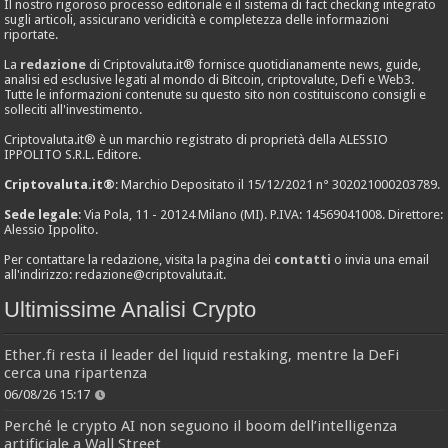
Il nostro rigoroso processo editoriale e il sistema di fact checking integrato
sugli articoli, assicurano veridicità e completezza delle informazioni
riportate.
La
redazione
di Criptovaluta.it® fornisce quotidianamente news, guide,
analisi ed esclusive legati al mondo di Bitcoin, criptovalute, Defi e Web3.
Tutte le informazioni contenute su questo sito non costituiscono consigli e
solleciti all'investimento.
Criptovaluta.it® è un marchio registrato di proprietà della ALESSIO
IPPOLITO S.R.L. Editore.
Criptovaluta.it®
: Marchio Depositato il 15/12/2021 n° 302021000203789.
Sede legale
: Via Pola, 11 - 20124 Milano (MI). P.IVA: 14569041008. Direttore:
Alessio Ippolito.
Per contattare la redazione, visita la pagina dei
contatti
o invia una email
all'indirizzo:
redazione@criptovaluta.it
.
Ultimissime Analisi Crypto
Ether.fi resta il leader del liquid restaking, mentre la DeFi
cerca una ripartenza
06/08/26 15:17
Perché le crypto AI non seguono il boom dell’intelligenza
artificiale a Wall Street