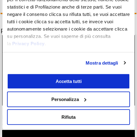
statistici e di Profilazione anche di terze parti. Se vuoi
negare il consenso clicca su rifiuta tutti, se vuoi accettare
tutti i cookie clicca su accetta tutti, se invece vuoi
autonomamente selezionare i cookie da accettare clicca
Potrebbe interessarti anche
su personalizza. Se vuoi saperne di più consulta
la
Privacy Policy
.
Mostra dettagli
Accetta tutti
Personalizza
Plume con DTCC, Charles Schwab e Nasdaq nel gruppo di
Rifiuta
lavoro per gli asset digitali. Token fa +3%
06/08/26 15:53