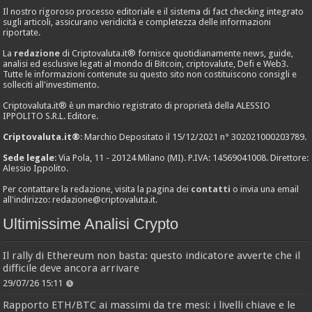
Il nostro rigoroso processo editoriale e il sistema di fact checking integrato
sugli articoli, assicurano veridicità e completezza delle informazioni
riportate.
La
redazione
di Criptovaluta.it® fornisce quotidianamente news, guide,
analisi ed esclusive legati al mondo di Bitcoin, criptovalute, Defi e Web3.
Tutte le informazioni contenute su questo sito non costituiscono consigli e
solleciti all'investimento.
Criptovaluta.it® è un marchio registrato di proprietà della ALESSIO
IPPOLITO S.R.L. Editore.
Criptovaluta.it®
: Marchio Depositato il 15/12/2021 n° 302021000203789.
Sede legale
: Via Pola, 11 - 20124 Milano (MI). P.IVA: 14569041008. Direttore:
Alessio Ippolito.
Per contattare la redazione, visita la pagina dei
contatti
o invia una email
all'indirizzo:
redazione@criptovaluta.it
.
Ultimissime Analisi Crypto
Il rally di Ethereum non basta: questo indicatore avverte che il
difficile deve ancora arrivare
29/07/26 15:11
Rapporto ETH/BTC ai massimi da tre mesi: i livelli chiave e le