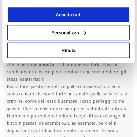
Più votati
Accetta tutti
Personalizza
ghibly79
3 anni fa
“Sarà impossibile scambiarsi cripto tra persone” sarebbe
Rifiuta
possibile esattamente come prima. Con unica differenza
che le persone
oneste
rischierebbero a farlo. Nessun
cambiamento invece per i criminali, che correrebbero gli
stessi esatti rischi.
Basta fare queste semplici e palesi considerazioni ed è
subito chiaro che sono tutte puttanate quelle sulla lotta al
crimine, come del resto è sempre il caso per leggi come
queste. L’unica reale ratio è sempre e soltanto il controllo.
Nemmeno potrebbero limitare i depositi su exchange di
bitcoin passati da scambi p2p, ad esempio, perché il
depositante potrebbe facilmente sostenere che sono