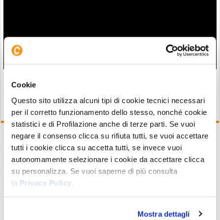
Ricercatore di Ark Invest: “nuovi fallimenti e acquisizioni nel
Cookie
settore crypto”, ma è bullish
29/07/26 15:57
Questo sito utilizza alcuni tipi di cookie tecnici necessari
per il corretto funzionamento dello stesso, nonché cookie
statistici e di Profilazione anche di terze parti. Se vuoi
negare il consenso clicca su rifiuta tutti, se vuoi accettare
tutti i cookie clicca su accetta tutti, se invece vuoi
autonomamente selezionare i cookie da accettare clicca
Iscriviti
su personalizza. Se vuoi saperne di più consulta
la
Privacy Policy
.
6
COMMENTI
Mostra dettagli