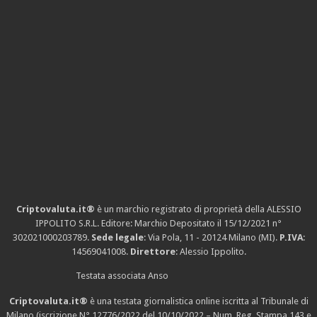
Criptovaluta.it®
è un marchio registrato di proprietà della ALESSIO
IPPOLITO S.R.L. Editore: Marchio Depositato il 15/12/2021
n°
302021000203789
.
Sede legale
: Via Pola, 11 - 20124 Milano (MI).
P.IVA
:
14569041008.
Direttore
: Alessio Ippolito.
Testata associata Anso
Criptovaluta.it®
è una testata giornalistica online iscritta al Tribunale di
Milano (iscrizione N° 12776/2022 del 10/10/2022 – Num. Reg. Stampa 143 e