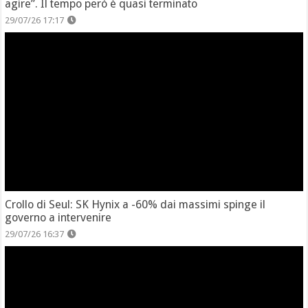
agire”. Il tempo però è quasi terminato
29/07/26 17:17
Crollo di Seul: SK Hynix a -60% dai massimi spinge il
governo a intervenire
29/07/26 16:37