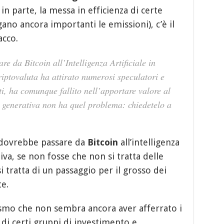
n parte, la messa in efficienza di certe
no ancora importanti le emissioni), c’è il
acco.
re da Bitcoin all’Intelligenza Artificiale in
riptovaluta ha attirato numerosi speculatori e
nti, ha comunque fallito nell’apportare valore al
le generativa non ha quel problema: chiedetelo a
 dovrebbe passare da
Bitcoin
all’intelligenza
tiva, se non fosse che non si tratta delle
 tratta di un passaggio per il grosso dei
e.
smo che non sembra ancora aver afferrato i
i di certi gruppi di investimento e