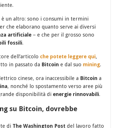
iente.
 è un altro: sono i consumi in termini
ter che elaborano quanto serve ai diversi
za artificiale
– e che per il grosso sono
li fossili
.
tore dell’articolo
che potete leggere qui
,
atto in passato da
Bitcoin
e dal suo
mining
.
lettrico cinese, ora inaccessibile a
Bitcoin
a
ina
, nonché lo spostamento verso aree più
rande disponibilità di
energie rinnovabili
.
ing su Bitcoin, dovrebbe
te di
The Washington Post
del lavoro fatto