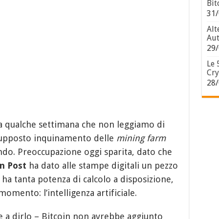
Bit
31/
Alt
Aut
29/
Le 
Cry
28/
a qualche settimana che non leggiamo di
supposto inquinamento delle
mining farm
ondo. Preoccupazione oggi sparita, dato che
n Post
ha dato alle stampe digitali un pezzo
i ha tanta potenza di calcolo a disposizione,
omento: l’intelligenza artificiale.
 a dirlo – Bitcoin non avrebbe aggiunto