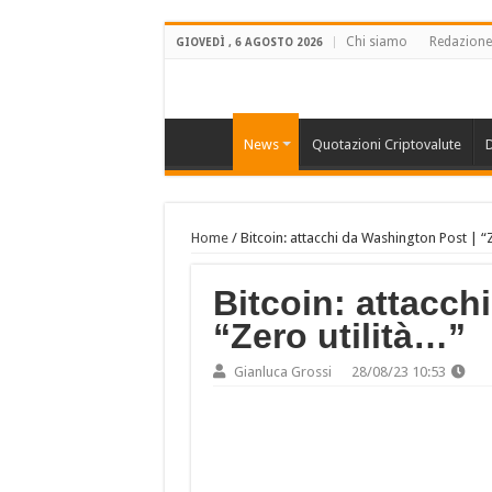
Chi siamo
Redazione
GIOVEDÌ , 6 AGOSTO 2026
News
Quotazioni Criptovalute
D
Home
/
Bitcoin: attacchi da Washington Post | “
Bitcoin: attacch
“Zero utilità…”
Gianluca Grossi
28/08/23 10:53