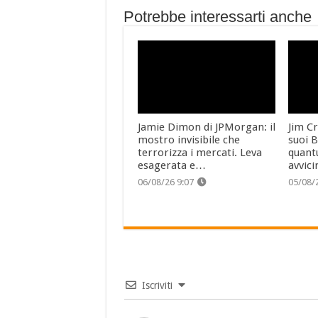
Potrebbe interessarti anche
Jamie Dimon di JPMorgan: il
Jim Cr
mostro invisibile che
suoi B
terrorizza i mercati. Leva
quant
esagerata e…
avvici
06/08/26 9:07
05/08/
Iscriviti