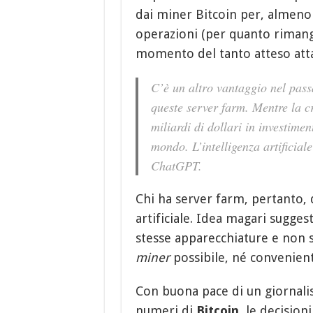
dai miner Bitcoin per, almeno i
operazioni (per quanto rimanga
momento del tanto atteso att
C’è un altro vantaggio nel passa
queste server farm. Mentre la c
miliardi di dollari in investime
mondo. L’intelligenza artificia
ChatGPT.
Chi ha server farm, pertanto,
artificiale. Idea magari sugges
stesse apparecchiature e non si
miner
possibile, né convenient
Con buona pace di un giornali
numeri di
Bitcoin
, le decision