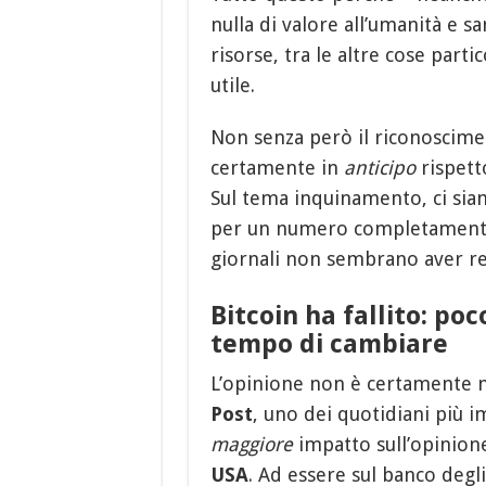
nulla di valore all’umanità e sa
risorse, tra le altre cose part
utile.
Non senza però il riconoscim
certamente in
anticipo
rispetto
Sul tema inquinamento, ci si
per un numero completamente d
giornali non sembrano aver re
Bitcoin ha fallito: po
tempo di cambiare
L’opinione non è certamente n
Post
, uno dei quotidiani più i
maggiore
impatto sull’opinione 
USA
. Ad essere sul banco degl