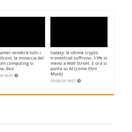
amer venderà tutti i
Galaxy: le ultime crypto
itcoin: la minaccia del
trimestrali soffrono. 13% in
um computing si
meno a Wall Street. E ora si
na, dice
punta su AI (come Elon
Musk)
26 18:47
05/08/26 18:07