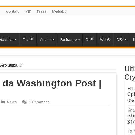
Contatti
VIP
Press
Mediakit
idattica
TradFi
Analisi
Exchange
DeFi
Web3
DEX
T
Zero utilità…”
Ult
Cry
i da Washington Post |
Eth
Opi
05/
News
1 Comment
Kra
e G
31/
Le 