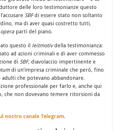
duttore delle loro testimonianze questo
l’accusare
SBF
di essere stato non soltanto
dino, ma di aver quasi costretto tutti,
n
opera
parti del piano.
tato questo il
leitmotiv
della testimonianza:
pato ad azioni criminali e di aver commesso
zione di
SBF
, diavolaccio impertinente e
otum
di un’impresa criminale che però, fino
to adulti che potevano abbandonare.
zione professionale per farlo e, anche qui
io, che non dovevano temere ritorsioni da
sul nostro canale Telegram
.