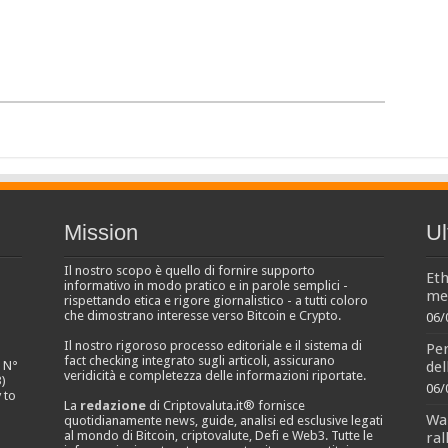
Mission
Ul
Il nostro scopo è quello di fornire supporto
Eth
informativo in modo pratico e in parole semplici -
men
rispettando etica e rigore giornalistico - a tutti coloro
che dimostrano interesse verso Bitcoin e Crypto.
06/
Il nostro rigoroso processo editoriale e il sistema di
Per
fact checking integrato sugli articoli, assicurano
del
e N°
veridicità e completezza delle informazioni riportate.
)
06/
 to
La
redazione
di Criptovaluta.it® fornisce
Wal
quotidianamente news, guide, analisi ed esclusive legati
al mondo di Bitcoin, criptovalute, Defi e Web3. Tutte le
ral