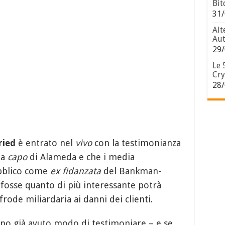
Bit
31/
Alt
Aut
29/
Le 
Cry
28/
ied
è entrato nel
vivo
con la testimonianza
 a
capo
di Alameda e che i media
ubblico come
ex fidanzata
del Bankman-
 fosse quanto di più interessante potrà
ode miliardaria ai danni dei clienti.
o già avuto modo di testimoniare – e se