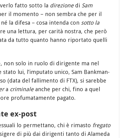
averlo fatto sotto la
direzione
di
Sam
 per il momento – non sembra che per il
né la difesa – cosa intenda con
sotto la
re una lettura, per carità nostra, che però
a da tutto quanto hanno riportato quelli
le, non solo in ruolo di dirigente ma nel
be stato lui, l’imputato unico, Sam Bankman-
o (data del fallimento di FTX), si sarebbe
er
a
criminale
anche per chi, fino a quel
atore profumatamente pagato.
nte ex-post
ssuali lo permettano, chi è rimasto
fregato
esigere di più dai dirigenti tanto di Alameda