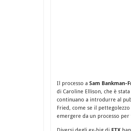
Il processo a
Sam Bankman-Fr
di Caroline Ellison, che è stata
continuano a introdurre al p
Fried, come se il pettegolezzo
emergere da un processo per fr
Diversi degli ex-big di
FTX
hann