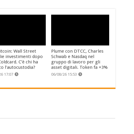
tcoin: Wall Street
Plume con DTCC, Charles
lie investimenti dopo
Schwab e Nasdaq nel
oldcard. C’è chi ha
gruppo di lavoro per gli
to l’autocustodia?
asset digitali. Token fa +3%
26 17:07
06/08/26 15:53