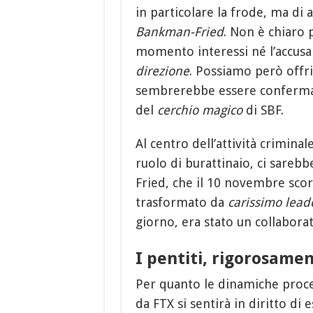
in particolare la frode, ma di 
Bankman-Fried
. Non è chiaro
momento interessi né l’accusa 
direzione
. Possiamo però offri
sembrerebbe essere confermat
del
cerchio magico
di SBF.
Al centro dell’attività crimina
ruolo di burattinaio, ci sareb
Fried, che il 10 novembre scors
trasformato da
carissimo lead
giorno, era stato un collabor
I pentiti, rigorosame
Per quanto le dinamiche proce
da FTX si sentirà in diritto di 