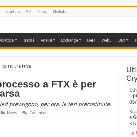
Contatti
VIP
Press
Mediakit
idattica
TradFi
Analisi
Exchange
DeFi
Web3
DEX
T
 (quasi) una farsa
Ult
Cry
processo a FTX è per
Eth
farsa
Opi
05/
d prevalgono, per ora, le tesi precostituite.
Kra
News
Commenta
e G
31/
Le 