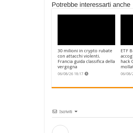
Potrebbe interessarti anche
30 milioni in crypto rubate
ETF Bi
con attacchi violenti.
accog
Francia guida classifica della
hack C
vergogna
molla
06/08/26 18:17
06/08/
Iscriviti