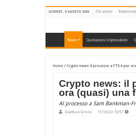
Chi siamo
Redazione
GIOVEDÌ , 6 AGOSTO 2026
News
Quotazioni Criptovalute
D
Home
/
Crypto news: il processo a FTX è per ora
Crypto news: il 
ora (quasi) una 
Al processo a Sam Bankman-Frie
Gianluca Grossi
11/10/23 10:57