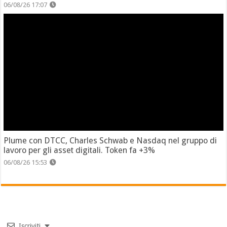
06/08/26 17:07
Plume con DTCC, Charles Schwab e Nasdaq nel gruppo di
lavoro per gli asset digitali. Token fa +3%
06/08/26 15:53
Iscriviti