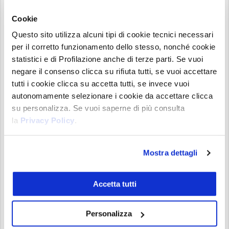
realtà i
fondamentali a lungo termine di
Cookie
Ethereum
sono ancora in favore dei tori.
Questo sito utilizza alcuni tipi di cookie tecnici necessari
per il corretto funzionamento dello stesso, nonché cookie
Effettivamente, Ethereum continua a crescere
statistici e di Profilazione anche di terze parti. Se vuoi
come rete blockchain, e un maggiore utilizzo del
negare il consenso clicca su rifiuta tutti, se vuoi accettare
network dovrebbe essere correlato all’aumento
tutti i cookie clicca su accetta tutti, se invece vuoi
dei prezzi di ETH. Ancora, il numero di indirizzi
autonomamente selezionare i cookie da accettare clicca
ETH attivi ogni giorno ha raggiunto un picco
su personalizza. Se vuoi saperne di più consulta
massimo da due anni a questa parte, mentre il
la
Privacy Policy
.
valore delle stablecoin che “vivono” sulla propria
ha superato i 7 miliardi di dollari.
Mostra dettagli
Se a quanto sopra aggiungiamo il fatto che è
Accetta tutti
molto probabile che l’approdo di Ethereum 2.0
(tra l’estate e l’autunno) sarà un evento in grado di
Personalizza
generare nuove pressioni rialziste su ETH, ne