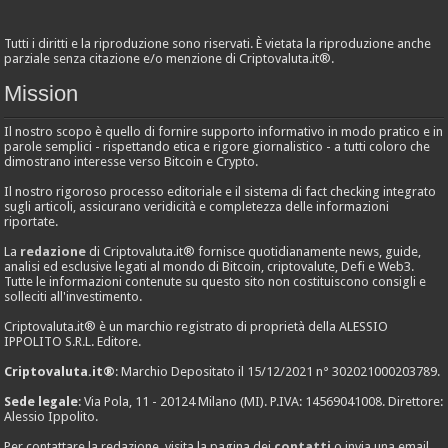
Tutti i diritti e la riproduzione sono riservati. È vietata la riproduzione anche
parziale senza citazione e/o menzione di Criptovaluta.it®.
Mission
Il nostro scopo è quello di fornire supporto informativo in modo pratico e in
parole semplici - rispettando etica e rigore giornalistico - a tutti coloro che
dimostrano interesse verso Bitcoin e Crypto.
Il nostro rigoroso processo editoriale e il sistema di fact checking integrato
sugli articoli, assicurano veridicità e completezza delle informazioni
riportate.
La
redazione
di Criptovaluta.it® fornisce quotidianamente news, guide,
analisi ed esclusive legati al mondo di Bitcoin, criptovalute, Defi e Web3.
Tutte le informazioni contenute su questo sito non costituiscono consigli e
solleciti all'investimento.
Criptovaluta.it® è un marchio registrato di proprietà della ALESSIO
IPPOLITO S.R.L. Editore.
Criptovaluta.it®
: Marchio Depositato il 15/12/2021 n° 302021000203789.
Sede legale
: Via Pola, 11 - 20124 Milano (MI). P.IVA: 14569041008. Direttore:
Alessio Ippolito.
Per contattare la redazione, visita la pagina dei
contatti
o invia una email