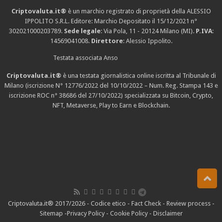
Criptovaluta.it®
è un marchio registrato di proprietà della ALESSIO
IPPOLITO S.R.L. Editore: Marchio Depositato il 15/12/2021
n°
302021000203789
.
Sede legale
: Via Pola, 11 - 20124 Milano (MI).
P.IVA
:
14569041008.
Direttore
: Alessio Ippolito.
Testata associata Anso
Criptovaluta.it®
è una testata giornalistica online iscritta al Tribunale di
Milano (iscrizione N° 12776/2022 del 10/10/2022 – Num. Reg. Stampa 143 e
iscrizione
ROC n° 38686
del 27/10/2022) specializzata su Bitcoin, Crypto,
NFT, Metaverse, Play to Earn e Blockchain.
Criptovaluta.it® 2017/2026 -
Codice etico
-
Fact Check
-
Review process
-
Sitemap
-
Privacy Policy
-
Cookie Policy
-
Disclaimer