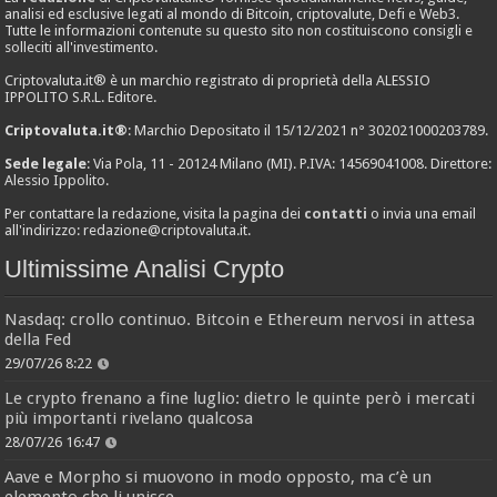
analisi ed esclusive legati al mondo di Bitcoin, criptovalute, Defi e Web3.
Tutte le informazioni contenute su questo sito non costituiscono consigli e
solleciti all'investimento.
Criptovaluta.it® è un marchio registrato di proprietà della ALESSIO
IPPOLITO S.R.L. Editore.
Criptovaluta.it®
: Marchio Depositato il 15/12/2021 n° 302021000203789.
Sede legale
: Via Pola, 11 - 20124 Milano (MI). P.IVA: 14569041008. Direttore:
Alessio Ippolito.
Per contattare la redazione, visita la pagina dei
contatti
o invia una email
all'indirizzo:
redazione@criptovaluta.it
.
Ultimissime Analisi Crypto
Nasdaq: crollo continuo. Bitcoin e Ethereum nervosi in attesa
della Fed
29/07/26 8:22
Le crypto frenano a fine luglio: dietro le quinte però i mercati
più importanti rivelano qualcosa
28/07/26 16:47
Aave e Morpho si muovono in modo opposto, ma c’è un