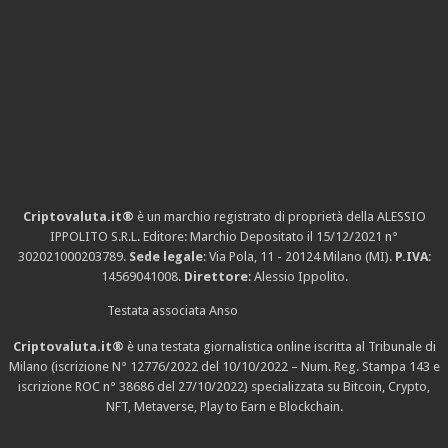
Criptovaluta.it®
è un marchio registrato di proprietà della ALESSIO
IPPOLITO S.R.L. Editore: Marchio Depositato il 15/12/2021
n°
302021000203789
.
Sede legale
: Via Pola, 11 - 20124 Milano (MI).
P.IVA
:
14569041008.
Direttore
: Alessio Ippolito.
Testata associata Anso
Criptovaluta.it®
è una testata giornalistica online iscritta al Tribunale di
Milano (iscrizione N° 12776/2022 del 10/10/2022 – Num. Reg. Stampa 143 e
iscrizione
ROC n° 38686
del 27/10/2022) specializzata su Bitcoin, Crypto,
NFT, Metaverse, Play to Earn e Blockchain.