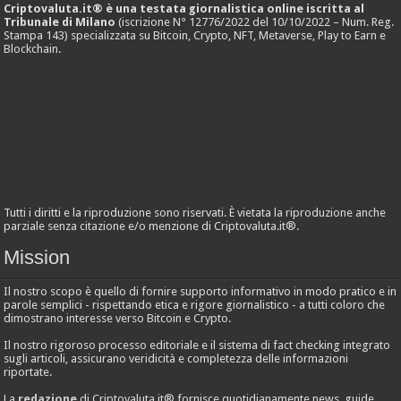
Criptovaluta.it® è una testata giornalistica online iscritta al
Tribunale di Milano
(iscrizione N° 12776/2022 del 10/10/2022 – Num. Reg.
Stampa 143) specializzata su Bitcoin, Crypto, NFT, Metaverse, Play to Earn e
Blockchain.
Tutti i diritti e la riproduzione sono riservati. È vietata la riproduzione anche
parziale senza citazione e/o menzione di Criptovaluta.it®.
Mission
Il nostro scopo è quello di fornire supporto informativo in modo pratico e in
parole semplici - rispettando etica e rigore giornalistico - a tutti coloro che
dimostrano interesse verso Bitcoin e Crypto.
Il nostro rigoroso processo editoriale e il sistema di fact checking integrato
sugli articoli, assicurano veridicità e completezza delle informazioni
riportate.
La
redazione
di Criptovaluta.it® fornisce quotidianamente news, guide,