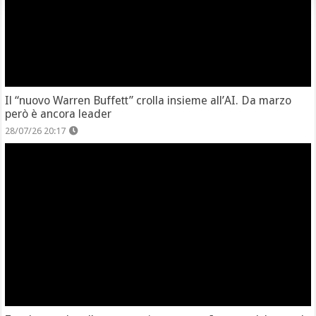
Il “nuovo Warren Buffett” crolla insieme all’AI. Da marzo
però è ancora leader
28/07/26 20:17