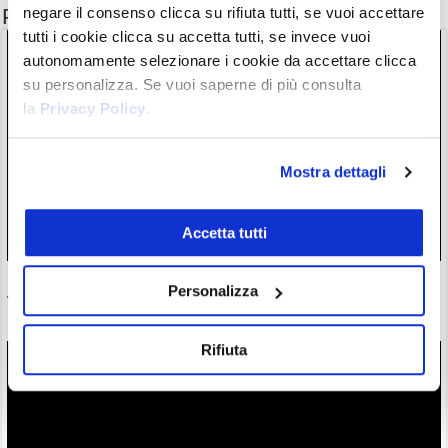
Potrebbe interessarti anche
negare il consenso clicca su rifiuta tutti, se vuoi accettare
tutti i cookie clicca su accetta tutti, se invece vuoi
autonomamente selezionare i cookie da accettare clicca
su personalizza. Se vuoi saperne di più consulta
la
Privacy Policy
.
Mostra dettagli
Accetta tutti
Dal fallimento al +25,80% in borsa. Miner Bitcoin sposa AI e
Personalizza
vola in borsa
29/07/26 9:05
Rifiuta