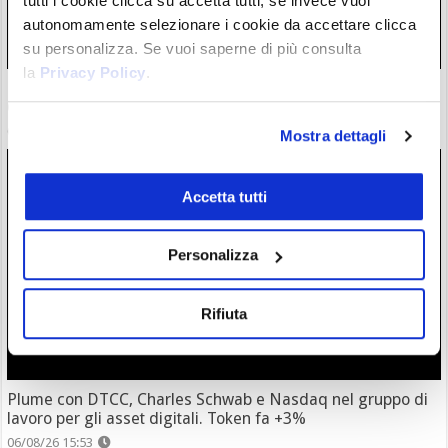
tutti i cookie clicca su accetta tutti, se invece vuoi
autonomamente selezionare i cookie da accettare clicca
su personalizza. Se vuoi saperne di più consulta
la
Privacy Policy
.
ETF Bitcoin: Wall Street accoglie investimenti dopo hack
Coldcard. C’è chi ha mollato l’autocustodia?
06/08/26 17:07
Mostra dettagli
Accetta tutti
Personalizza
Rifiuta
Plume con DTCC, Charles Schwab e Nasdaq nel gruppo di
lavoro per gli asset digitali. Token fa +3%
06/08/26 15:53