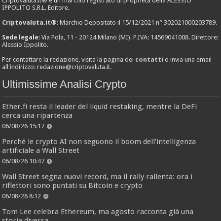
Criptovaluta.it® è un marchio registrato di proprietà della ALESSIO
IPPOLITO S.R.L. Editore.
Criptovaluta.it®
: Marchio Depositato il 15/12/2021 n° 302021000203789.
Sede legale
: Via Pola, 11 - 20124 Milano (MI). P.IVA: 14569041008. Direttore:
Alessio Ippolito.
Per contattare la redazione, visita la pagina dei
contatti
o invia una email
all'indirizzo:
redazione@criptovaluta.it
.
Ultimissime Analisi Crypto
Ether.fi resta il leader del liquid restaking, mentre la DeFi
cerca una ripartenza
06/08/26 15:17
Perché le crypto AI non seguono il boom dell’intelligenza
artificiale a Wall Street
06/08/26 10:47
Wall Street segna nuovi record, ma il rally rallenta: ora i
riflettori sono puntati su Bitcoin e crypto
06/08/26 8:12
Tom Lee celebra Ethereum, ma agosto racconta già una
storia diversa