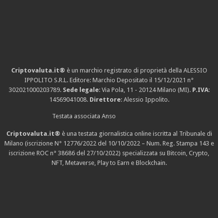
Criptovaluta.it®
è un marchio registrato di proprietà della ALESSIO
IPPOLITO S.R.L. Editore: Marchio Depositato il 15/12/2021
n°
302021000203789
.
Sede legale
: Via Pola, 11 - 20124 Milano (MI).
P.IVA
:
14569041008.
Direttore
: Alessio Ippolito.
Testata associata Anso
Criptovaluta.it®
è una testata giornalistica online iscritta al Tribunale di
Milano (iscrizione N° 12776/2022 del 10/10/2022 – Num. Reg. Stampa 143 e
iscrizione
ROC n° 38686
del 27/10/2022) specializzata su Bitcoin, Crypto,
NFT, Metaverse, Play to Earn e Blockchain.