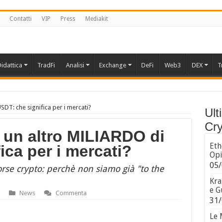
Contatti
VIP
Press
Mediakit
idattica
TradFi
Analisi
Exchange
DeFi
Web3
DEX
T
DT: che significa per i mercati?
Ult
Cry
un altro MILIARDO di
Eth
ica per i mercati?
Opi
05/
borse crypto: perchè non siamo già "to the
Kra
e G
News
Commenta
31/
Le 