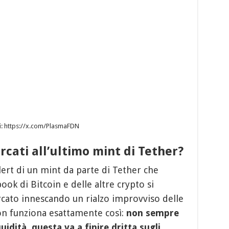
i
: https://x.com/PlasmaFDN
cati all’ultimo mint di Tether?
ert di un mint da parte di Tether che
book di Bitcoin e delle altre crypto si
cato innescando un rialzo improvviso delle
on funziona esattamente così:
non sempre
uidità, questa va a finire dritta sugli