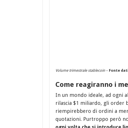
Volume trimestrale stablecoin
–
Fonte dat
Come reagiranno i mer
In un mondo ideale, ad ogni al
rilascia $1 miliardo, gli order 
riempirebbero di ordini a mer
quotazioni. Purtroppo però n
ogni volta che si introduce liq