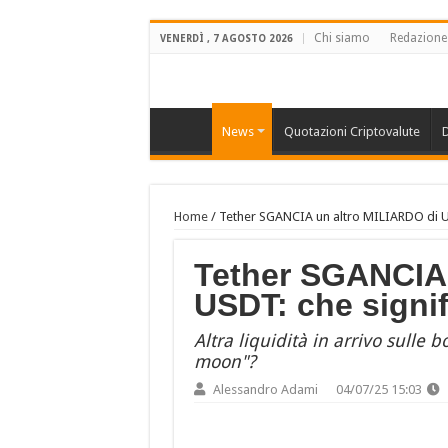
Chi siamo
Redazione
VENERDÌ , 7 AGOSTO 2026
News
Quotazioni Criptovalute
D
Home
/
Tether SGANCIA un altro MILIARDO di US
Tether SGANCIA 
USDT: che signif
Altra liquidità in arrivo sulle 
moon"?
Alessandro Adami
04/07/25 15:03