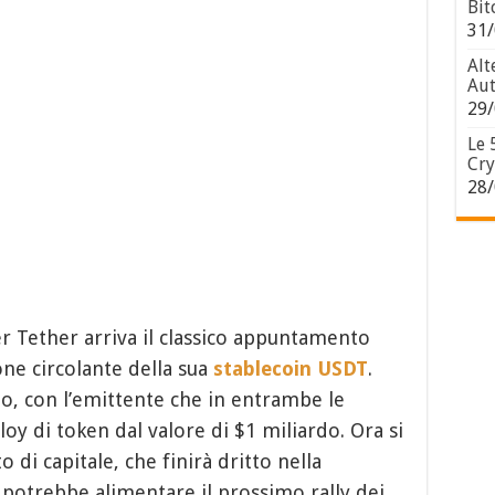
Bit
31/
Alt
Aut
29/
Le 
Cry
28/
r Tether arriva il classico appuntamento
ne circolante della sua
stablecoin USDT
.
no, con l’emittente che in entrambe le
oy di token dal valore di $1 miliardo. Ora si
di capitale, che finirà dritto nella
potrebbe alimentare il prossimo rally dei