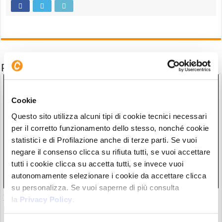
Potrebbe interessarti anche
Cookie
Questo sito utilizza alcuni tipi di cookie tecnici necessari
per il corretto funzionamento dello stesso, nonché cookie
statistici e di Profilazione anche di terze parti. Se vuoi
negare il consenso clicca su rifiuta tutti, se vuoi accettare
tutti i cookie clicca su accetta tutti, se invece vuoi
autonomamente selezionare i cookie da accettare clicca
su personalizza. Se vuoi saperne di più consulta
Il “nuovo Warren Buffett” crolla insieme all’AI. Da marzo
la
Privacy Policy
.
però è ancora leader
28/07/26 20:17