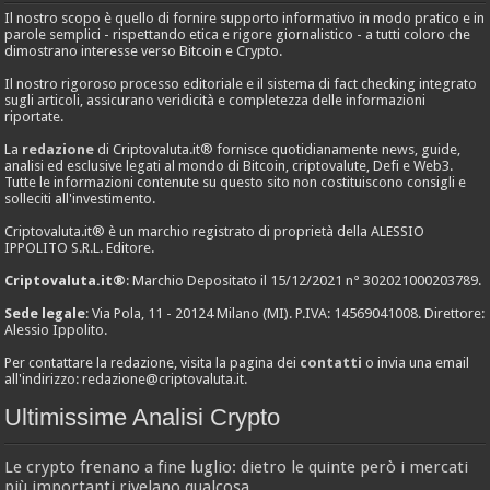
Il nostro scopo è quello di fornire supporto informativo in modo pratico e in
parole semplici - rispettando etica e rigore giornalistico - a tutti coloro che
dimostrano interesse verso Bitcoin e Crypto.
Il nostro rigoroso processo editoriale e il sistema di fact checking integrato
sugli articoli, assicurano veridicità e completezza delle informazioni
riportate.
La
redazione
di Criptovaluta.it® fornisce quotidianamente news, guide,
analisi ed esclusive legati al mondo di Bitcoin, criptovalute, Defi e Web3.
Tutte le informazioni contenute su questo sito non costituiscono consigli e
solleciti all'investimento.
Criptovaluta.it® è un marchio registrato di proprietà della ALESSIO
IPPOLITO S.R.L. Editore.
Criptovaluta.it®
: Marchio Depositato il 15/12/2021 n° 302021000203789.
Sede legale
: Via Pola, 11 - 20124 Milano (MI). P.IVA: 14569041008. Direttore:
Alessio Ippolito.
Per contattare la redazione, visita la pagina dei
contatti
o invia una email
all'indirizzo:
redazione@criptovaluta.it
.
Ultimissime Analisi Crypto
Le crypto frenano a fine luglio: dietro le quinte però i mercati
più importanti rivelano qualcosa