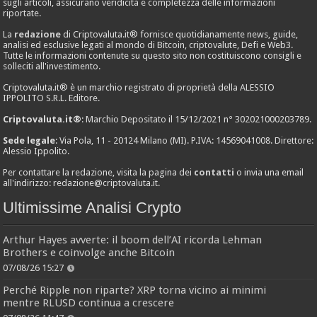
sugli articoli, assicurano veridicità e completezza delle informazioni
riportate.
La
redazione
di Criptovaluta.it® fornisce quotidianamente news, guide,
analisi ed esclusive legati al mondo di Bitcoin, criptovalute, Defi e Web3.
Tutte le informazioni contenute su questo sito non costituiscono consigli e
solleciti all'investimento.
Criptovaluta.it® è un marchio registrato di proprietà della ALESSIO
IPPOLITO S.R.L. Editore.
Criptovaluta.it®
: Marchio Depositato il 15/12/2021 n° 302021000203789.
Sede legale
: Via Pola, 11 - 20124 Milano (MI). P.IVA: 14569041008. Direttore:
Alessio Ippolito.
Per contattare la redazione, visita la pagina dei
contatti
o invia una email
all'indirizzo:
redazione@criptovaluta.it
.
Ultimissime Analisi Crypto
Arthur Hayes avverte: il boom dell’AI ricorda Lehman
Brothers e coinvolge anche Bitcoin
07/08/26 15:27
Perché Ripple non riparte? XRP torna vicino ai minimi
mentre RLUSD continua a crescere