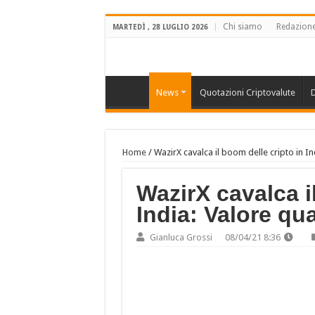
Chi siamo
Redazion
MARTEDÌ , 28 LUGLIO 2026
News
Quotazioni Criptovalute
D
Home
/
WazirX cavalca il boom delle cripto in In
WazirX cavalca i
India: Valore qu
Gianluca Grossi
08/04/21 8:36