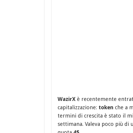
WazirX
è recentemente entrat
capitalizzazione:
token
che a m
termini di crescita è stato il m
settimana. Valeva poco più di 
quota
4$
.