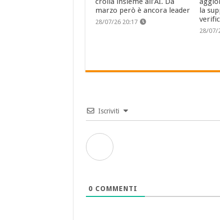
crolla insieme all’AI. Da
aggio
marzo però è ancora leader
la sup
verifi
28/07/26 20:17
28/07/
Iscriviti
0
COMMENTI