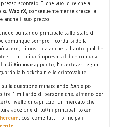
rezzo scontato. Il che vuol dire che al
o su
WazirX
, conseguentemente cresce la
 anche il suo prezzo.
unque puntando principale sullo stato di
be comunque sempre ricordarsi della
uò avere, dimostrata anche soltanto qualche
e si tratti di un’impresa solida e con una
lla di
Binance
appunto, l’incertezza regna
uarda la blockchain e le criptovalute.
na sulla questione minacciando
ban
e poi
 oltre 1 miliardo di persone che, almeno per
erto livello di capriccio. Un mercato che
ura adozione di tutti i principali token.
thereum
, così come tutti i principali
gente
.