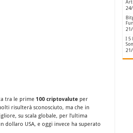
Art
24/
Bit
Fun
21/
I 5
Son
21/
a tra le prime
100 criptovalute
per
olti risulterà sconosciuto, ma che in
igliore, su scala globale, per l’ultima
un dollaro USA, e oggi invece ha superato