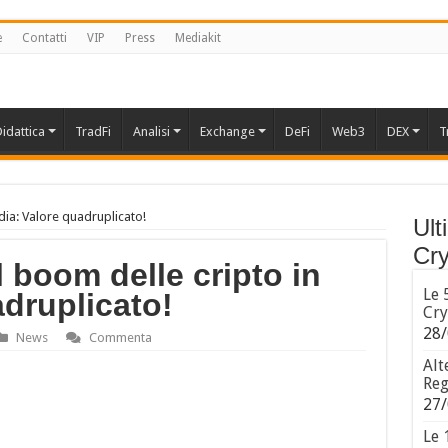
e
Contatti
VIP
Press
Mediakit
idattica
TradFi
Analisi
Exchange
DeFi
Web3
DEX
T
dia: Valore quadruplicato!
Ult
Cry
l boom delle cripto in
Le 
adruplicato!
Cry
28/
News
Commenta
Alt
Reg
27/
Le 