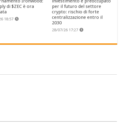
rnamento Ironwood:
investimento è preoccupato
ply di $ZEC è ora
per il futuro del settore
cata
crypto: rischio di forte
centralizzazione entro il
26 18:57
2030
28/07/26 17:27