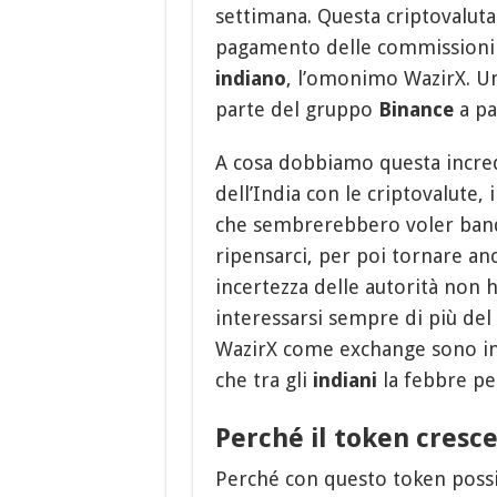
settimana. Questa criptovaluta
pagamento delle commission
indiano
, l’omonimo WazirX. Un
parte del gruppo
Binance
a pa
A cosa dobbiamo questa incred
dell’India con le criptovalute,
che sembrerebbero voler bandi
ripensarci, per poi tornare anco
incertezza delle autorità non 
interessarsi sempre di più de
WazirX come exchange sono in c
che tra gli
indiani
la febbre per
Perché il token cresce
Perché con questo token possia