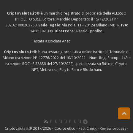
Criptovaluta.it®
è un marchio registrato di proprietà della ALESSIO
IPPOLITO S.R.L. Editore: Marchio Depositato il 15/12/2021
n°
302021000203789
.
Sede legale
: Via Pola, 11 - 20124 Milano (MI).
P.IVA
:
14569041008.
Direttore
: Alessio Ippolito.
Testata associata Anso
Criptovaluta.it®
è una testata giornalistica online iscritta al Tribunale di
Milano (iscrizione N° 12776/2022 del 10/10/2022 – Num. Reg. Stampa 143 e
iscrizione
ROC n° 38686
del 27/10/2022) specializzata su Bitcoin, Crypto,
NFT, Metaverse, Play to Earn e Blockchain.
Criptovaluta.it® 2017/2026 -
Codice etico
-
Fact Check
-
Review process
-