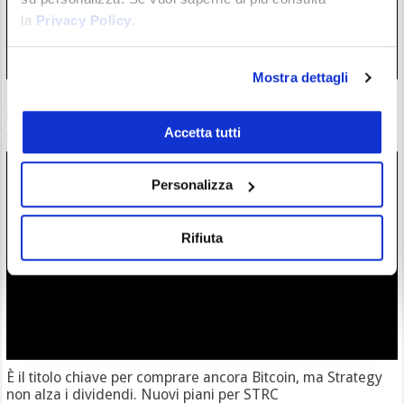
la
Privacy Policy
.
Mostra dettagli
Bitcoin: 5 segnali dicono che ora riparte tutto, se la storia si
ripeterà
Accetta tutti
01/08/26 12:50
Personalizza
Rifiuta
È il titolo chiave per comprare ancora Bitcoin, ma Strategy
non alza i dividendi. Nuovi piani per STRC