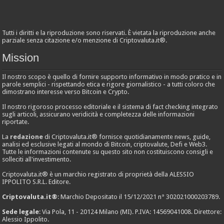
Tutti i diritti e la riproduzione sono riservati. È vietata la riproduzione anche
parziale senza citazione e/o menzione di Criptovaluta.it®.
Mission
Il nostro scopo è quello di fornire supporto informativo in modo pratico e in
parole semplici - rispettando etica e rigore giornalistico - a tutti coloro che
dimostrano interesse verso Bitcoin e Crypto.
Il nostro rigoroso processo editoriale e il sistema di fact checking integrato
sugli articoli, assicurano veridicità e completezza delle informazioni
riportate.
La
redazione
di Criptovaluta.it® fornisce quotidianamente news, guide,
analisi ed esclusive legati al mondo di Bitcoin, criptovalute, Defi e Web3.
Tutte le informazioni contenute su questo sito non costituiscono consigli e
solleciti all'investimento.
Criptovaluta.it® è un marchio registrato di proprietà della ALESSIO
IPPOLITO S.R.L. Editore.
Criptovaluta.it®
: Marchio Depositato il 15/12/2021 n° 302021000203789.
Sede legale
: Via Pola, 11 - 20124 Milano (MI). P.IVA: 14569041008. Direttore:
Alessio Ippolito.