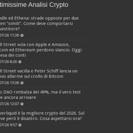
timissime Analisi Crypto
dle ed Ethena: strade opposte per due
en “simili”. Come deve comportarsi
nvestitore?
07/26 11:38
l Street vola con Apple e Amazon,
coin ed Ethereum perdono slancio. Oggi
resa dei conti
07/26 8:26
l Street vacilla e Peter Schiff lancia un
vo allarme sul crollo di Bitcoin
07/26 15:38
o DAO rimbalza del 49%, ma il vero test
e ancora arrivare
07/26 12:07
erliquid è la migliore crypto del 2026. Sul
ve però è disastro. Cosa aspettarsi ora?
07/26 9:57