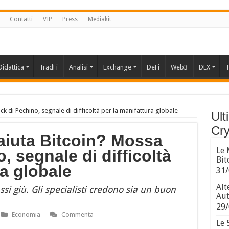
Contatti
VIP
Press
Mediakit
Didattica
TradFi
Analisi
Exchange
DeFi
Web3
DEX
T
ck di Pechino, segnale di difficoltà per la manifattura globale
Ult
Cry
 aiuta Bitcoin? Mossa
Le 
, segnale di difficoltà
Bit
ra globale
31/
Alt
ssi giù. Gli specialisti credono sia un buon
Aut
29/
Economia
Commenta
Le 