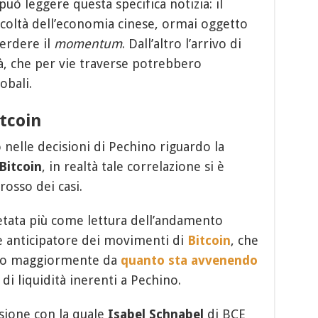
può leggere questa specifica notizia: il
icoltà dell’economia cinese, ormai oggetto
erdere il
momentum
. Dall’altro l’arrivo di
tà, che per vie traverse potrebbero
obali.
tcoin
 nelle decisioni di Pechino riguardo la
Bitcoin
, in realtà tale correlazione si è
rosso dei casi.
etata più come lettura dell’andamento
e anticipatore dei movimenti di
Bitcoin
, che
no maggiormente da
quanto sta avvenendo
di liquidità inerenti a Pechino.
sione con la quale
Isabel Schnabel
di BCE