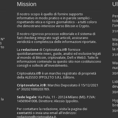
Mission
Ul
Il nostro scopo è quello di fornire supporto
Pen
informativo in modo pratico e in parole semplici -
tok
rispettando etica e rigore giornalistico - a tutti coloro
l’i
che dimostrano interesse verso Bitcoin e Crypto.
31/
Il nostro rigoroso processo editoriale e il sistema di
fact checking integrato sugli articoli, assicurano
Wal
e N°
veridicità e completezza delle informazioni riportate.
)
Bit
 to
la 
La
redazione
di Criptovaluta.it® fornisce
quotidianamente news, guide, analisi ed esclusive legati
31/
al mondo di Bitcoin, criptovalute, Defi e Web3. Tutte le
informazioni contenute su questo sito non costituiscono
Wal
consigli e solleciti all'investimento.
nuo
Criptovaluta.it® è un marchio registrato di proprietà
30/
della ALESSIO IPPOLITO S.R.L. Editore.
Lid
Criptovaluta.it®
: Marchio Depositato il 15/12/2021
dev
n° 302021000203789.
30/
Sede legale
: Via Pola, 11 - 20124 Milano (MI). P.IVA:
 la
Hyp
14569041008. Direttore: Alessio Ippolito.
bre
Per contattare la redazione, visita la pagina dei
30/
contatti
o invia una email all'indirizzo:
redazione@criptovaluta.it
.