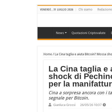
Chi siamo
Redazione
VENERDÌ , 31 LUGLIO 2026
News
Quotazioni Criptovalute
Home
/
La Cina taglia e aiuta Bitcoin? Mossa sho
La Cina taglia e
shock di Pechino
per la manifattu
Cina a sorpresa ancora con i ta
segnale per Bitcoin.
Gianluca Grossi
26/05/26 10:37