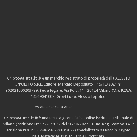
Criptovaluta.it®
è un marchio registrato di proprietà della ALESSIO
IPPOLITO S.R.L. Editore: Marchio Depositato il 15/12/2021
n°
302021000203789
.
Sede legale
: Via Pola, 11 - 20124 Milano (MI).
P.IVA
:
14569041008.
Direttore
: Alessio Ippolito.
Testata associata Anso
Criptovaluta.it®
è una testata giornalistica online iscritta al Tribunale di
Milano (iscrizione N° 12776/2022 del 10/10/2022 – Num. Reg. Stampa 143 e
iscrizione
ROC n° 38686
del 27/10/2022) specializzata su Bitcoin, Crypto,
NFT, Metaverse, Play to Earn e Blockchain.