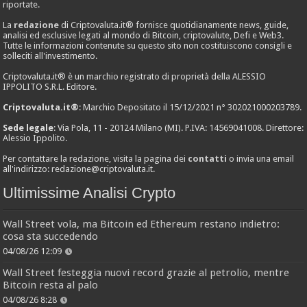
riportate.
La
redazione
di Criptovaluta.it® fornisce quotidianamente news, guide,
analisi ed esclusive legati al mondo di Bitcoin, criptovalute, Defi e Web3.
Tutte le informazioni contenute su questo sito non costituiscono consigli e
solleciti all'investimento.
Criptovaluta.it® è un marchio registrato di proprietà della ALESSIO
IPPOLITO S.R.L. Editore.
Criptovaluta.it®
: Marchio Depositato il 15/12/2021 n° 302021000203789.
Sede legale
: Via Pola, 11 - 20124 Milano (MI). P.IVA: 14569041008. Direttore:
Alessio Ippolito.
Per contattare la redazione, visita la pagina dei
contatti
o invia una email
all'indirizzo:
redazione@criptovaluta.it
.
Ultimissime Analisi Crypto
Wall Street vola, ma Bitcoin ed Ethereum restano indietro:
cosa sta succedendo
04/08/26 12:09
Wall Street festeggia nuovi record grazie al petrolio, mentre
Bitcoin resta al palo
04/08/26 8:28