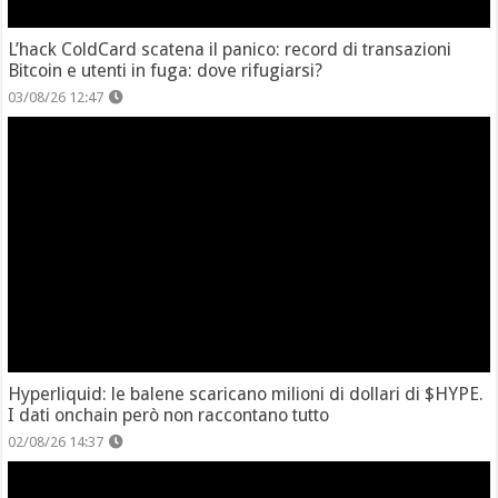
L’hack ColdCard scatena il panico: record di transazioni
Bitcoin e utenti in fuga: dove rifugiarsi?
03/08/26 12:47
Hyperliquid: le balene scaricano milioni di dollari di $HYPE.
I dati onchain però non raccontano tutto
02/08/26 14:37