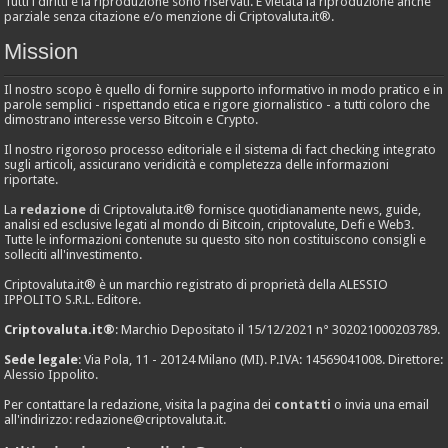
Tutti i diritti e la riproduzione sono riservati. È vietata la riproduzione anche
parziale senza citazione e/o menzione di Criptovaluta.it®.
Mission
Il nostro scopo è quello di fornire supporto informativo in modo pratico e in
parole semplici - rispettando etica e rigore giornalistico - a tutti coloro che
dimostrano interesse verso Bitcoin e Crypto.
Il nostro rigoroso processo editoriale e il sistema di fact checking integrato
sugli articoli, assicurano veridicità e completezza delle informazioni
riportate.
La
redazione
di Criptovaluta.it® fornisce quotidianamente news, guide,
analisi ed esclusive legati al mondo di Bitcoin, criptovalute, Defi e Web3.
Tutte le informazioni contenute su questo sito non costituiscono consigli e
solleciti all'investimento.
Criptovaluta.it® è un marchio registrato di proprietà della ALESSIO
IPPOLITO S.R.L. Editore.
Criptovaluta.it®
: Marchio Depositato il 15/12/2021 n° 302021000203789.
Sede legale
: Via Pola, 11 - 20124 Milano (MI). P.IVA: 14569041008. Direttore:
Alessio Ippolito.
Per contattare la redazione, visita la pagina dei
contatti
o invia una email
all'indirizzo:
redazione@criptovaluta.it
.