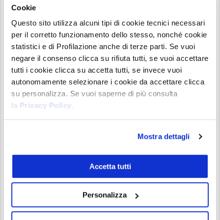
Bitcoin, livelli di liquidazione
–
Fonte dati
:
Cookie
https://legend.coinglass.com
Questo sito utilizza alcuni tipi di cookie tecnici necessari
Ricordiamo che queste sono letture che
per il corretto funzionamento dello stesso, nonché cookie
riguardano esclusivamente il
breve periodo
. Per
statistici e di Profilazione anche di terze parti. Se vuoi
un’interpretazione su time frame più ampi
negare il consenso clicca su rifiuta tutti, se vuoi accettare
dovremmo considerare anche lo sfondo
tutti i cookie clicca su accetta tutti, se invece vuoi
macroeconomico dei mercati, valutare le
autonomamente selezionare i cookie da accettare clicca
su personalizza. Se vuoi saperne di più consulta
prossime mosse della FED sul fronte della politica
la
Privacy Policy
.
monetaria, osservare l’andamento dei flussi di
investimento ETF oltreoceano, e guardare lo stato
Mostra dettagli
di redditività dei partecipanti all’interno del
network.
Accetta tutti
Attenzione soprattutto al grafico
Coinbase
Premium Index
, che negli ultimi mesi ha avuto
Personalizza
una forte correlazione con i prezzi di Bitcoin,
segno che la domanda che arriva dagli Stati Uniti