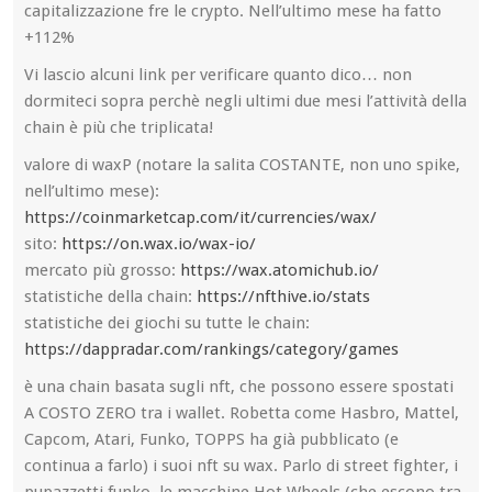
capitalizzazione fre le crypto. Nell’ultimo mese ha fatto
+112%
Vi lascio alcuni link per verificare quanto dico… non
dormiteci sopra perchè negli ultimi due mesi l’attività della
chain è più che triplicata!
valore di waxP (notare la salita COSTANTE, non uno spike,
nell’ultimo mese):
https://coinmarketcap.com/it/currencies/wax/
sito:
https://on.wax.io/wax-io/
mercato più grosso:
https://wax.atomichub.io/
statistiche della chain:
https://nfthive.io/stats
statistiche dei giochi su tutte le chain:
https://dappradar.com/rankings/category/games
è una chain basata sugli nft, che possono essere spostati
A COSTO ZERO tra i wallet. Robetta come Hasbro, Mattel,
Capcom, Atari, Funko, TOPPS ha già pubblicato (e
continua a farlo) i suoi nft su wax. Parlo di street fighter, i
pupazzetti funko, le macchine Hot Wheels (che escono tra