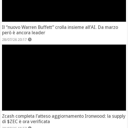
Il “nuovo Warren Buffett” crolla insieme all’AI. Da marzo
però è ancora leader
28/07/26 20:17
Zcash completa l’atteso aggiornamento Ironwood: la supply
di $ZEC è ora verificata