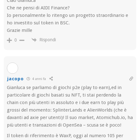
Ciao Gianluca
Che ne pensi di AIDI Finance?
Io personalmente lo ritengo un progetto straordinario e
ho investito sul token in BSC.
Grazie mille
Rispondi
0
jacopo
4 anni fa
Gianluca se parliamo di giochi p2e (play to earn),ed in
particolare di giochi basati su NFT, ti stai perdendo la
chain con più utenti in assoluto e i due earn to play più
grossi del momento: SplinterLands e AlienWorlds (che è
davanti ad axie per utenti)! Il suo market, Atomichub.io, ha
più utenti e transazioni di OpenSea – scusa se è poco!
Il token di riferimento è WaxP, oggi al numero 105 per