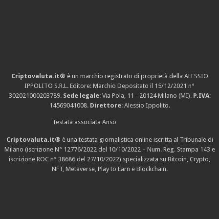
Criptovaluta.it®
è un marchio registrato di proprietà della ALESSIO
IPPOLITO S.R.L. Editore: Marchio Depositato il 15/12/2021
n°
302021000203789
.
Sede legale
: Via Pola, 11 - 20124 Milano (MI).
P.IVA
:
14569041008.
Direttore
: Alessio Ippolito.
Testata associata Anso
Criptovaluta.it®
è una testata giornalistica online iscritta al Tribunale di
Milano (iscrizione N° 12776/2022 del 10/10/2022 – Num. Reg. Stampa 143 e
iscrizione
ROC n° 38686
del 27/10/2022) specializzata su Bitcoin, Crypto,
NFT, Metaverse, Play to Earn e Blockchain.