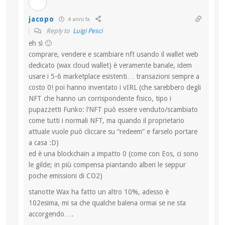
jacopo
4 anni fa
Reply to
Luigi Pesci
eh sì 🙂
comprare, vendere e scambiare nft usando il wallet web
dedicato (wax cloud wallet) è veramente banale, idem
usare i 5-6 marketplace esistenti… transazioni sempre a
costo 0! poi hanno inventato i vIRL (che sarebbero degli
NFT che hanno un corrispondente fisico, tipo i
pupazzetti Funko: l’NFT può essere venduto/scambiato
come tutti i normali NFT, ma quando il proprietario
attuale vuole può cliccare su “redeem” e farselo portare
a casa :D)
ed è una blockchain a impatto 0 (come con Eos, ci sono
le gilde; in più compensa piantando alberi le seppur
poche emissioni di CO2)
stanotte Wax ha fatto un altro 10%, adesso è
102esima, mi sa che qualche balena ormai se ne sta
accorgendo….