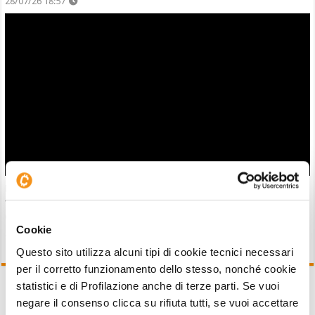
28/07/26 18:57
Un grande fondo di investimento è preoccupato per il
futuro del settore crypto: rischio di forte centralizzazione
entro il 2030
Cookie
28/07/26 17:27
Questo sito utilizza alcuni tipi di cookie tecnici necessari
per il corretto funzionamento dello stesso, nonché cookie
statistici e di Profilazione anche di terze parti. Se vuoi
negare il consenso clicca su rifiuta tutti, se vuoi accettare