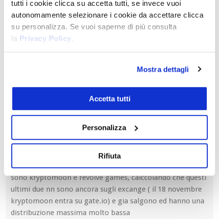
tutti i cookie clicca su accetta tutti, se invece vuoi
Iscriviti
autonomamente selezionare i cookie da accettare clicca
su personalizza. Se vuoi saperne di più consulta
la
Privacy Policy
.
7
COMMENTI
Mostra dettagli
Più votati
Accetta tutti
Personalizza
ignazio carlo carabaich
4 anni fa
illuvium non e giocabile, si puo mettere in staking la
valuta ma il gioco ha mostarto solo un trailer del
Rifiuta
gameplay futuro, altri due giochi da tenere monitorati
sono kryptomoon e revolve games, calccolando che questi
ultimi due nn sono ancora sugli excange ( il 18 novembre
kryptomoon entra su gate.io) e gia salgono ed hanno una
distribuzione massima molto bassa