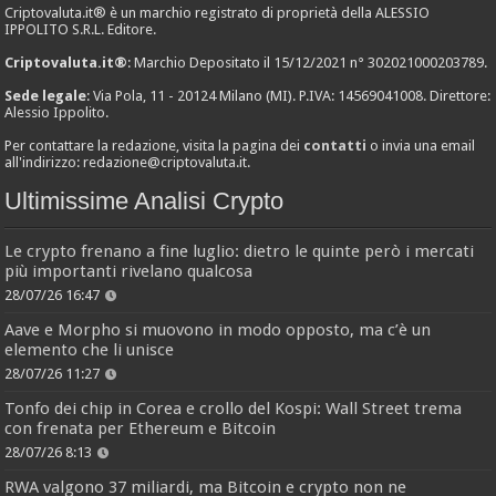
Criptovaluta.it® è un marchio registrato di proprietà della ALESSIO
IPPOLITO S.R.L. Editore.
Criptovaluta.it®
: Marchio Depositato il 15/12/2021 n° 302021000203789.
Sede legale
: Via Pola, 11 - 20124 Milano (MI). P.IVA: 14569041008. Direttore:
Alessio Ippolito.
Per contattare la redazione, visita la pagina dei
contatti
o invia una email
all'indirizzo:
redazione@criptovaluta.it
.
Ultimissime Analisi Crypto
Le crypto frenano a fine luglio: dietro le quinte però i mercati
più importanti rivelano qualcosa
28/07/26 16:47
Aave e Morpho si muovono in modo opposto, ma c’è un
elemento che li unisce
28/07/26 11:27
Tonfo dei chip in Corea e crollo del Kospi: Wall Street trema
con frenata per Ethereum e Bitcoin
28/07/26 8:13
RWA valgono 37 miliardi, ma Bitcoin e crypto non ne