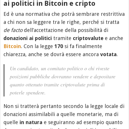
ai politici in Bitcoin e cripto
Ed è una normativa che potrà sembrare restrittiva
a chi non sa leggere tra le righe, perché si tratta
de facto
dell’accettazione della possibilità di
donazioni ai politici
tramite
criptovalute
e anche
Bitcoin
. Con la legge
170
si fa finalmente
chiarezza, anche se dovrà essere ancora
votata
.
Un candidato, un comitato politico o chi riveste
posizioni pubbliche dovranno vendere e depositare
quanto ottenuto tramite criptovalute prima di
poterle spendere.
Non si tratterà pertanto secondo la legge locale di
donazioni assimilabili a quelle monetarie, ma di
quelle
in natura
e seguiranno ad esempio quanto