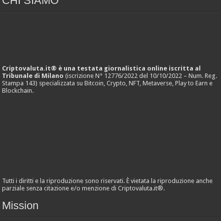
CHI SIAMO
Criptovaluta.it® è una testata giornalistica online iscritta al
Tribunale di Milano
(iscrizione N° 12776/2022 del 10/10/2022 – Num. Reg.
Stampa 143) specializzata su Bitcoin, Crypto, NFT, Metaverse, Play to Earn e
Blockchain.
Tutti i diritti e la riproduzione sono riservati. È vietata la riproduzione anche
parziale senza citazione e/o menzione di Criptovaluta.it®.
Mission