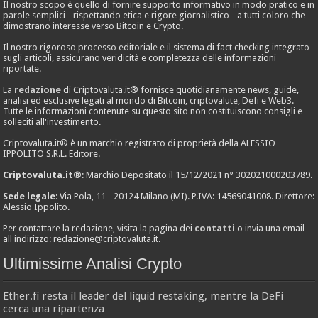
Il nostro scopo è quello di fornire supporto informativo in modo pratico e in
parole semplici - rispettando etica e rigore giornalistico - a tutti coloro che
dimostrano interesse verso Bitcoin e Crypto.
Il nostro rigoroso processo editoriale e il sistema di fact checking integrato
sugli articoli, assicurano veridicità e completezza delle informazioni
riportate.
La
redazione
di Criptovaluta.it® fornisce quotidianamente news, guide,
analisi ed esclusive legati al mondo di Bitcoin, criptovalute, Defi e Web3.
Tutte le informazioni contenute su questo sito non costituiscono consigli e
solleciti all'investimento.
Criptovaluta.it® è un marchio registrato di proprietà della ALESSIO
IPPOLITO S.R.L. Editore.
Criptovaluta.it®
: Marchio Depositato il 15/12/2021 n° 302021000203789.
Sede legale
: Via Pola, 11 - 20124 Milano (MI). P.IVA: 14569041008. Direttore:
Alessio Ippolito.
Per contattare la redazione, visita la pagina dei
contatti
o invia una email
all'indirizzo:
redazione@criptovaluta.it
.
Ultimissime Analisi Crypto
Ether.fi resta il leader del liquid restaking, mentre la DeFi
cerca una ripartenza