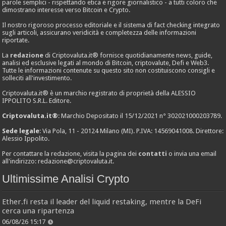
parole semplici - rispettando etica e rigore giornalistico - a tutti coloro che
dimostrano interesse verso Bitcoin e Crypto.
Il nostro rigoroso processo editoriale e il sistema di fact checking integrato
sugli articoli, assicurano veridicità e completezza delle informazioni
riportate.
La
redazione
di Criptovaluta.it® fornisce quotidianamente news, guide,
analisi ed esclusive legati al mondo di Bitcoin, criptovalute, Defi e Web3.
Tutte le informazioni contenute su questo sito non costituiscono consigli e
solleciti all'investimento.
Criptovaluta.it® è un marchio registrato di proprietà della ALESSIO
IPPOLITO S.R.L. Editore.
Criptovaluta.it®
: Marchio Depositato il 15/12/2021 n° 302021000203789.
Sede legale
: Via Pola, 11 - 20124 Milano (MI). P.IVA: 14569041008. Direttore:
Alessio Ippolito.
Per contattare la redazione, visita la pagina dei
contatti
o invia una email
all'indirizzo:
redazione@criptovaluta.it
.
Ultimissime Analisi Crypto
Ether.fi resta il leader del liquid restaking, mentre la DeFi
cerca una ripartenza
06/08/26 15:17