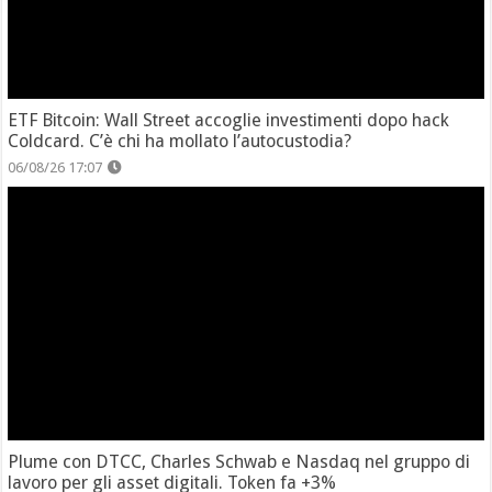
ETF Bitcoin: Wall Street accoglie investimenti dopo hack
Coldcard. C’è chi ha mollato l’autocustodia?
06/08/26 17:07
Plume con DTCC, Charles Schwab e Nasdaq nel gruppo di
lavoro per gli asset digitali. Token fa +3%