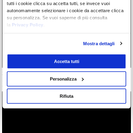
tutti i cookie clicca su accetta tutti, se invece vuoi
autonomamente selezionare i cookie da accettare clicca
su personalizza. Se vuoi saperne di più consulta
la
Privacy Policy
.
Mostra dettagli
Accetta tutti
30 milioni in crypto rubate con attacchi violenti. Francia
guida classifica della vergogna
Personalizza
06/08/26 18:17
Rifiuta