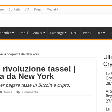
one
Contatti
VIP
Press
Mediakit
idattica
TradFi
Analisi
Exchange
DeFi
Web3
DEX
T
riva la proposta da New York
Ult
Cry
 rivoluzione tasse! |
Le 
ta da New York
Cry
28/
r pagare tasse in Bitcoin e cripto.
Alt
News
Commenta
Reg
27/
Le 