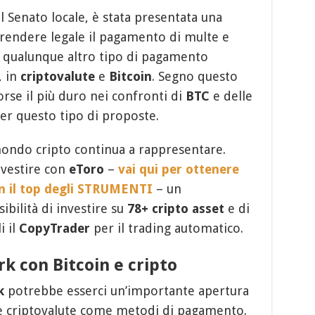
 il Senato locale, è stata presentata una
 rendere legale il pagamento di multe e
hé qualunque altro tipo di pagamento
, in
criptovalute
e
Bitcoin
. Segno questo
orse il più duro nei confronti di
BTC
e delle
per questo tipo di proposte.
 mondo cripto continua a rappresentare.
nvestire con
eToro
–
vai qui per ottenere
on il top degli STRUMENTI
– un
ibilità di investire su
78+ cripto asset
e di
i il
CopyTrader
per il trading automatico.
k con Bitcoin e cripto
k
potrebbe esserci un’importante apertura
e criptovalute come metodi di pagamento.