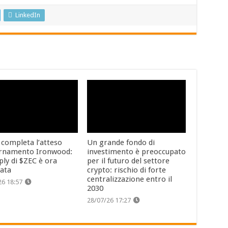
LinkedIn
 completa l’atteso
Un grande fondo di
rnamento Ironwood:
investimento è preoccupato
ply di $ZEC è ora
per il futuro del settore
cata
crypto: rischio di forte
centralizzazione entro il
26 18:57
2030
28/07/26 17:27