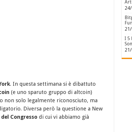
Art
24/
Bit
Fun
21/
I 5
Son
21/
York
. In questa settimana si è dibattuto
coin
(e uno sparuto gruppo di altcoin)
o non solo legalmente riconosciuto, ma
igatorio. Diversa però la questione a New
a del Congresso
di cui vi abbiamo già