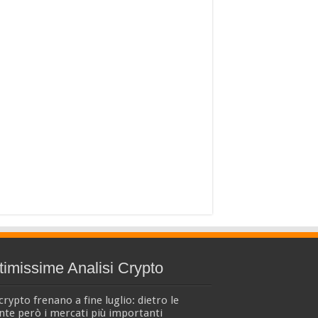
timissime Analisi Crypto
crypto frenano a fine luglio: dietro le
nte però i mercati più importanti