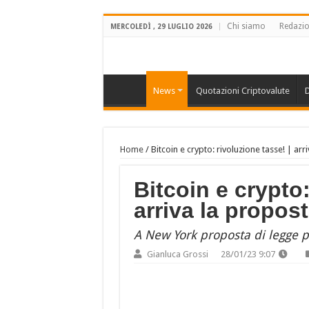
Chi siamo
Redazi
MERCOLEDÌ , 29 LUGLIO 2026
News
Quotazioni Criptovalute
D
Home
/
Bitcoin e crypto: rivoluzione tasse! | ar
Bitcoin e crypto:
arriva la propos
A New York proposta di legge pe
Gianluca Grossi
28/01/23 9:07