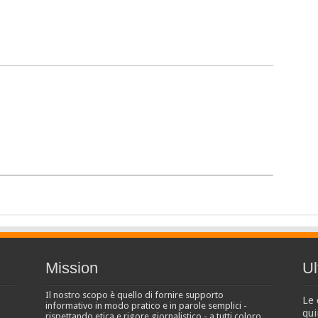
Mission
Ul
Il nostro scopo è quello di fornire supporto
Le 
informativo in modo pratico e in parole semplici -
qui
rispettando etica e rigore giornalistico - a tutti coloro