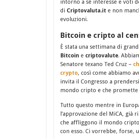
intorno a sé interesse e voti de
di
Criptovaluta.it
e non manch
evoluzioni.
Bitcoin e cripto al ce
È stata una settimana di grand
Bitcoin
e
criptovalute
. Abbiam
Senatore texano Ted Cruz –
ch
crypto
, così come abbiamo av
invita il Congresso a prendersi
mondo cripto e che promette (
Tutto questo mentre in Europa
l’approvazione del MiCA, già ri
che affliggono il mondo cripto 
con esso. Ci vorrebbe, forse, u