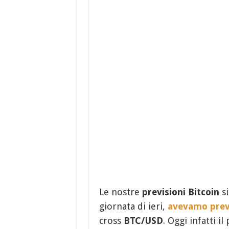
Le nostre
previsioni Bitcoin
s
giornata di ieri,
avevamo previ
cross
BTC/USD
. Oggi infatti i