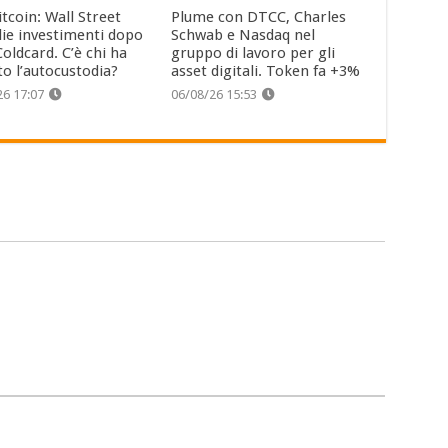
tcoin: Wall Street
Plume con DTCC, Charles
lie investimenti dopo
Schwab e Nasdaq nel
oldcard. C’è chi ha
gruppo di lavoro per gli
to l’autocustodia?
asset digitali. Token fa +3%
26 17:07
06/08/26 15:53