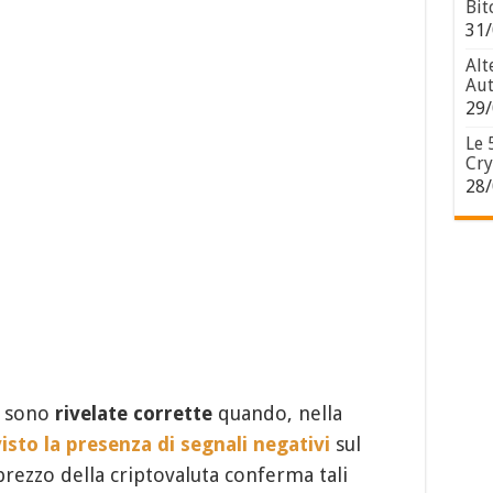
Bit
31/
Alt
Aut
29/
Le 
Cry
28/
i sono
rivelate corrette
quando, nella
sto la presenza di segnali negativi
sul
l prezzo della criptovaluta conferma tali