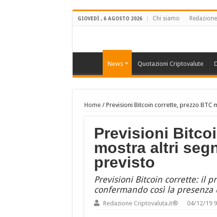
Chi siamo
Redazione
GIOVEDÌ , 6 AGOSTO 2026
News
Quotazioni Criptovalute
D
Home
/
Previsioni Bitcoin corrette, prezzo BTC 
Previsioni Bitco
mostra altri seg
previsto
Previsioni Bitcoin corrette: il 
confermando così la presenza d
Redazione Criptovaluta.it®
04/12/19 9