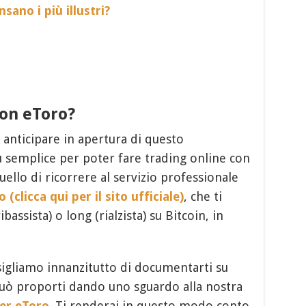
sano i più illustri?
con eToro?
nticipare in apertura di questo
semplice per poter fare trading online con
ello di ricorrere al servizio professionale
 (clicca qui per il sito ufficiale)
, che ti
assista) o long (rialzista) su Bitcoin, in
sigliamo innanzitutto di documentarti su
e può proporti dando uno sguardo alla nostra
ker eToro
. Ti renderai in questo modo conto