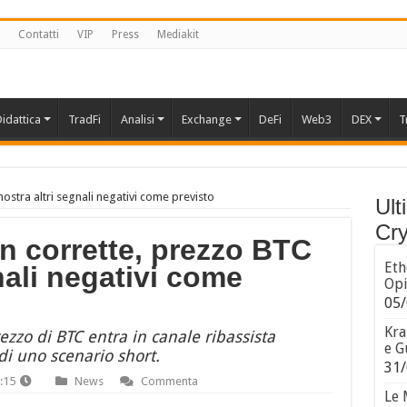
Contatti
VIP
Press
Mediakit
idattica
TradFi
Analisi
Exchange
DeFi
Web3
DEX
T
mostra altri segnali negativi come previsto
Ult
Cry
in corrette, prezzo BTC
Eth
nali negativi come
Opi
05/
Kra
prezzo di BTC entra in canale ribassista
e G
i uno scenario short.
31/
:15
News
Commenta
Le 