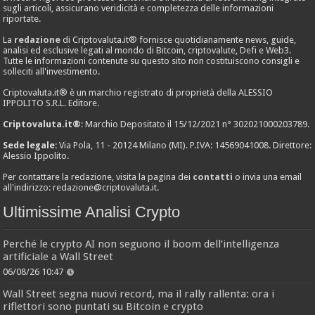
sugli articoli, assicurano veridicità e completezza delle informazioni
riportate.
La
redazione
di Criptovaluta.it® fornisce quotidianamente news, guide,
analisi ed esclusive legati al mondo di Bitcoin, criptovalute, Defi e Web3.
Tutte le informazioni contenute su questo sito non costituiscono consigli e
solleciti all'investimento.
Criptovaluta.it® è un marchio registrato di proprietà della ALESSIO
IPPOLITO S.R.L. Editore.
Criptovaluta.it®
: Marchio Depositato il 15/12/2021 n° 302021000203789.
Sede legale
: Via Pola, 11 - 20124 Milano (MI). P.IVA: 14569041008. Direttore:
Alessio Ippolito.
Per contattare la redazione, visita la pagina dei
contatti
o invia una email
all'indirizzo:
redazione@criptovaluta.it
.
Ultimissime Analisi Crypto
Perché le crypto AI non seguono il boom dell’intelligenza
artificiale a Wall Street
06/08/26 10:47
Wall Street segna nuovi record, ma il rally rallenta: ora i
riflettori sono puntati su Bitcoin e crypto