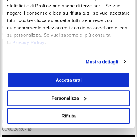
statistici e di Profilazione anche di terze parti. Se vuoi
negare il consenso clicca su rifiuta tutti, se vuoi accettare
tutti i cookie clicca su accetta tutti, se invece vuoi
Russia: ok a legge Bitcoin e crypto. Niente pagamenti
interni, limiti a investimenti per retail
autonomamente selezionare i cookie da accettare clicca
06/08/26 11:21
su personalizza. Se vuoi saperne di più consulta
la
Privacy Policy
.
Mostra dettagli
Accetta tutti
Personalizza
Jamie Dimon di JPMorgan: il mostro invisibile che terrorizza
Rifiuta
i mercati. Leva esagerata e…
06/08/26 9:07