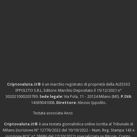
Criptovaluta.it®
è un marchio registrato di proprietà della ALESSIO
IPPOLITO S.R.L. Editore: Marchio Depositato il 15/12/2021
n°
302021000203789
.
Sede legale
: Via Pola, 11 - 20124 Milano (MI).
P.IVA
:
14569041008.
Direttore
: Alessio Ippolito.
Testata associata Anso
Criptovaluta.it®
è una testata giornalistica online iscritta al Tribunale di
Milano (iscrizione N° 12776/2022 del 10/10/2022 – Num. Reg. Stampa 143 e
iscrizione
ROC n° 38686
del 27/10/2022) specializzata su Bitcoin, Crypto,