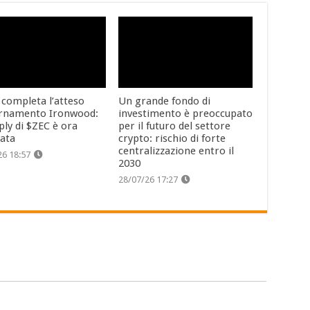
 completa l’atteso
Un grande fondo di
rnamento Ironwood:
investimento è preoccupato
ply di $ZEC è ora
per il futuro del settore
cata
crypto: rischio di forte
centralizzazione entro il
26 18:57
2030
28/07/26 17:27