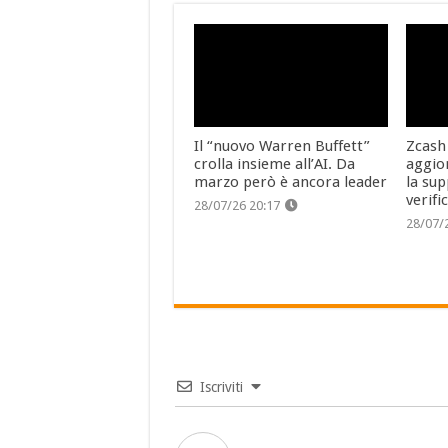
Il “nuovo Warren Buffett”
Zcash
crolla insieme all’AI. Da
aggio
marzo però è ancora leader
la sup
verifi
28/07/26 20:17
28/07/
Iscriviti