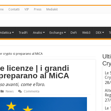
one
Contatti
VIP
Press
Mediakit
idattica
TradFi
Analisi
Exchange
DeFi
Web3
DEX
T
yer crypto si preparano al MiCA
Ult
Cry
 licenze | i grandi
Le 
 preparano al MiCA
Cry
28/
sso avanti, come eToro.
Alt
News
Commenta
Reg
27/
Le 