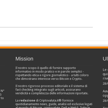
Mission
Ul
Il nostro scopo è quello di fornire supporto
Le 
informativo in modo pratico e in parole semplici -
qui
rispettando etica e rigore giornalistico - a tutti coloro
riv
che dimostrano interesse verso Bitcoin e Crypto.
28/
Il nostro rigoroso processo editoriale e il sistema di
fact checking integrato sugli articoli, assicurano
Aa
e N°
veridicità e completezza delle informazioni riportate.
)
opp
 to
La
redazione
di Criptovaluta.it® fornisce
28/
quotidianamente news, guide, analisi ed esclusive legati
al mondo di Bitcoin, criptovalute, Defi e Web3. Tutte le