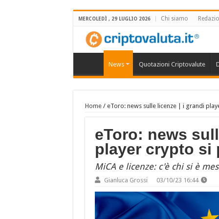
Chi siamo
Redazi
MERCOLEDÌ , 29 LUGLIO 2026
News
Quotazioni Criptovalute
D
Home
/
eToro: news sulle licenze | i grandi pla
eToro: news sulle
player crypto si
MiCA e licenze: c'è chi si è me
Gianluca Grossi
03/10/23 16:44