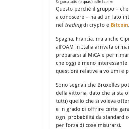
Si gioca tutto (o quasi) sulle licenze
Questo perché il gruppo – che 
a conoscere – ha ad un lato i
nel
trading
di crypto e
Bitcoin
Spagna, Francia, ma anche Cipr
all’OAM in Italia arrivata orma
prepararsi al MiCA e per rim
che oggi è meno interessante 
questioni relative a volumi e p
Sono segnali che Bruxelles p
della vittoria, dato che si st
tutti) quello che si voleva otte
e in grado di offrire certe gar
ogni probabilità da standard c
per forza di cose misurarsi.