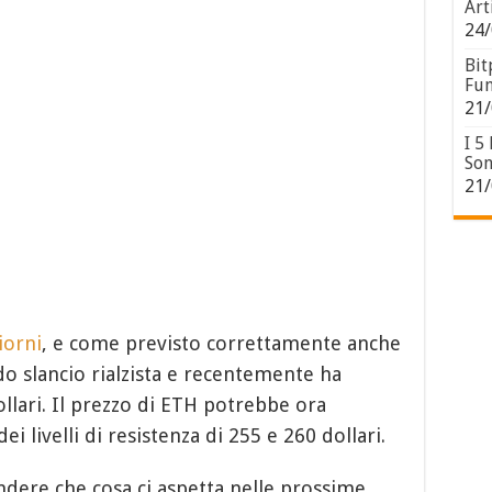
Art
24/
Bit
Fun
21/
I 5
Son
21/
iorni
, e come previsto correttamente anche
 slancio rialzista e recentemente ha
ollari. Il prezzo di ETH potrebbe ora
ei livelli di resistenza di 255 e 260 dollari.
ere che cosa ci aspetta nelle prossime