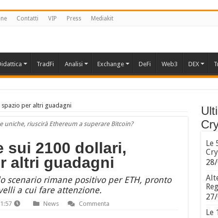
one
Contatti
VIP
Press
Mediakit
idattica
TradFi
Analisi
Exchange
DeFi
Web3
DEX
T
 spazio per altri guadagni
Ult
Cry
che uniche, riuscirà Ethereum a superare Bitcoin?
Le 
sui 2100 dollari,
Cry
 altri guadagni
28/
Alt
lo scenario rimane positivo per ETH, pronto
Reg
ivelli a cui fare attenzione.
27/
1:57
News
Commenta
Le 