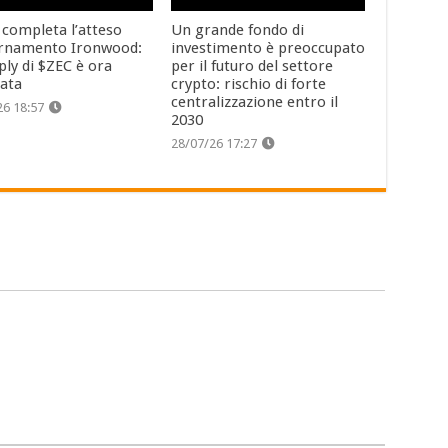
 completa l’atteso
Un grande fondo di
rnamento Ironwood:
investimento è preoccupato
ply di $ZEC è ora
per il futuro del settore
cata
crypto: rischio di forte
centralizzazione entro il
26 18:57
2030
28/07/26 17:27