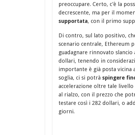
preoccupare. Certo, c’è la pos
decrescente, ma per il mome
supportata
, con il primo sup
Di contro, sul lato positivo,
scenario centrale, Ethereum p
guadagnare rinnovato slancio a
dollari, tenendo in consideraz
importante è già posta vicina al
soglia, ci si potrà
spingere fino
accelerazione oltre tale livel
al rialzo, con il prezzo che po
testare così i 282 dollari, o ad
giorni.