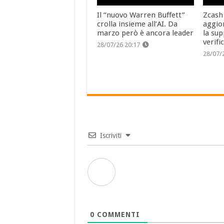
Il “nuovo Warren Buffett”
Zcash
crolla insieme all’AI. Da
aggio
marzo però è ancora leader
la sup
verifi
28/07/26 20:17
28/07/
Iscriviti
0
COMMENTI