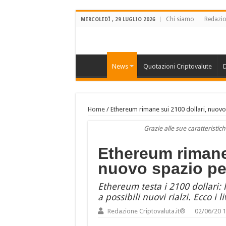
Chi siamo
Redazi
MERCOLEDÌ , 29 LUGLIO 2026
News
Quotazioni Criptovalute
D
Home
/
Ethereum rimane sui 2100 dollari, nuovo
Grazie alle sue caratteristi
Ethereum rimane 
nuovo spazio per
Ethereum testa i 2100 dollari: 
a possibili nuovi rialzi. Ecco i l
Redazione Criptovaluta.it®
02/06/20 1