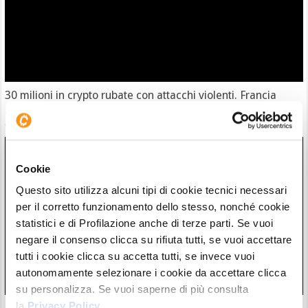
30 milioni in crypto rubate con attacchi violenti. Francia
guida classifica della vergogna
06/08/26 18:17
Cookie
Questo sito utilizza alcuni tipi di cookie tecnici necessari
per il corretto funzionamento dello stesso, nonché cookie
statistici e di Profilazione anche di terze parti. Se vuoi
negare il consenso clicca su rifiuta tutti, se vuoi accettare
tutti i cookie clicca su accetta tutti, se invece vuoi
autonomamente selezionare i cookie da accettare clicca
su personalizza. Se vuoi saperne di più consulta
la
Privacy Policy
.