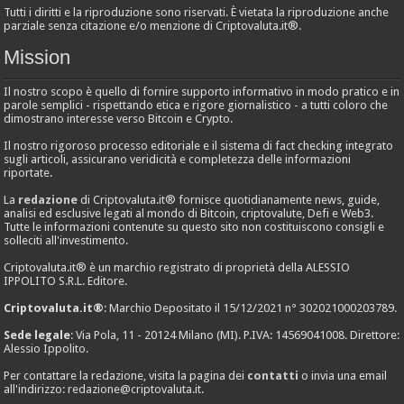
Tutti i diritti e la riproduzione sono riservati. È vietata la riproduzione anche
parziale senza citazione e/o menzione di Criptovaluta.it®.
Mission
Il nostro scopo è quello di fornire supporto informativo in modo pratico e in
parole semplici - rispettando etica e rigore giornalistico - a tutti coloro che
dimostrano interesse verso Bitcoin e Crypto.
Il nostro rigoroso processo editoriale e il sistema di fact checking integrato
sugli articoli, assicurano veridicità e completezza delle informazioni
riportate.
La
redazione
di Criptovaluta.it® fornisce quotidianamente news, guide,
analisi ed esclusive legati al mondo di Bitcoin, criptovalute, Defi e Web3.
Tutte le informazioni contenute su questo sito non costituiscono consigli e
solleciti all'investimento.
Criptovaluta.it® è un marchio registrato di proprietà della ALESSIO
IPPOLITO S.R.L. Editore.
Criptovaluta.it®
: Marchio Depositato il 15/12/2021 n° 302021000203789.
Sede legale
: Via Pola, 11 - 20124 Milano (MI). P.IVA: 14569041008. Direttore:
Alessio Ippolito.
Per contattare la redazione, visita la pagina dei
contatti
o invia una email
all'indirizzo:
redazione@criptovaluta.it
.