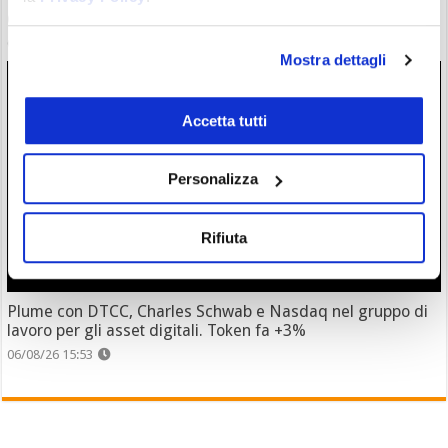
ETF Bitcoin: Wall Street accoglie investimenti dopo hack
Coldcard. C’è chi ha mollato l’autocustodia?
06/08/26 17:07
Mostra dettagli
Accetta tutti
Personalizza
Rifiuta
Plume con DTCC, Charles Schwab e Nasdaq nel gruppo di
lavoro per gli asset digitali. Token fa +3%
06/08/26 15:53