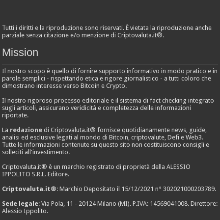
Tutti i diritti e la riproduzione sono riservati. È vietata la riproduzione anche
parziale senza citazione e/o menzione di Criptovaluta.it®.
Mission
Il nostro scopo è quello di fornire supporto informativo in modo pratico e in
parole semplici - rispettando etica e rigore giornalistico - a tutti coloro che
dimostrano interesse verso Bitcoin e Crypto.
Il nostro rigoroso processo editoriale e il sistema di fact checking integrato
sugli articoli, assicurano veridicità e completezza delle informazioni
riportate.
La
redazione
di Criptovaluta.it® fornisce quotidianamente news, guide,
analisi ed esclusive legati al mondo di Bitcoin, criptovalute, Defi e Web3.
Tutte le informazioni contenute su questo sito non costituiscono consigli e
solleciti all'investimento.
Criptovaluta.it® è un marchio registrato di proprietà della ALESSIO
IPPOLITO S.R.L. Editore.
Criptovaluta.it®
: Marchio Depositato il 15/12/2021 n° 302021000203789.
Sede legale
: Via Pola, 11 - 20124 Milano (MI). P.IVA: 14569041008. Direttore:
Alessio Ippolito.