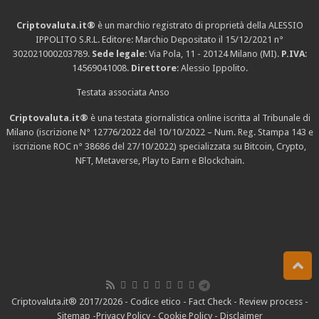
Criptovaluta.it®
è un marchio registrato di proprietà della ALESSIO
IPPOLITO S.R.L. Editore: Marchio Depositato il 15/12/2021
n°
302021000203789
.
Sede legale
: Via Pola, 11 - 20124 Milano (MI).
P.IVA
:
14569041008.
Direttore
: Alessio Ippolito.
Testata associata Anso
Criptovaluta.it®
è una testata giornalistica online iscritta al Tribunale di
Milano (iscrizione N° 12776/2022 del 10/10/2022 – Num. Reg. Stampa 143 e
iscrizione
ROC n° 38686
del 27/10/2022) specializzata su Bitcoin, Crypto,
NFT, Metaverse, Play to Earn e Blockchain.
Criptovaluta.it® 2017/2026 -
Codice etico
-
Fact Check
-
Review process
-
Sitemap
-
Privacy Policy
-
Cookie Policy
-
Disclaimer