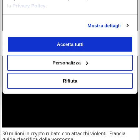
la
Privacy Policy
.
Mostra dettagli
Bybit EU ottiene licenza EMI in Bybit Payments GmbH per
potenziare i pagamenti digitali
Accetta tutti
06/08/26 21:37
Personalizza
Rifiuta
30 milioni in crypto rubate con attacchi violenti. Francia
guida classifica della vergogna