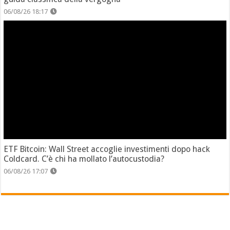
06/08/26 18:17
ETF Bitcoin: Wall Street accoglie investimenti dopo hack
Coldcard. C’è chi ha mollato l’autocustodia?
06/08/26 17:07